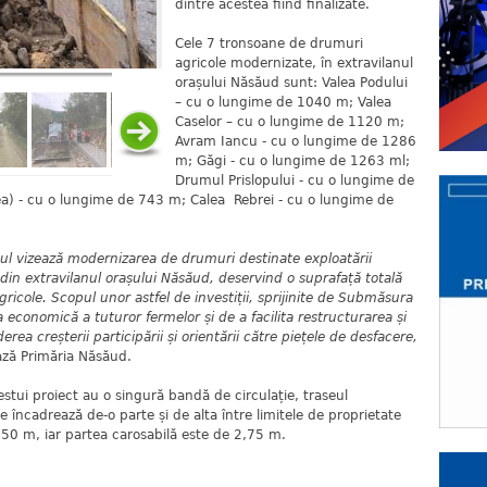
dintre acestea fiind finalizate.
Cele 7 tronsoane de drumuri
agricole modernizate, în extravilanul
orașului Năsăud sunt: Valea Podului
– cu o lungime de 1040 m; Valea
Caselor – cu o lungime de 1120 m;
Avram Iancu - cu o lungime de 1286
m; Găgi - cu o lungime de 1263 ml;
Drumul Prislopului - cu o lungime de
a) - cu o lungime de 743 m; Calea Rebrei - cu o lungime de
tul vizează modernizarea de drumuri destinate exploatării
din extravilanul orașului Năsăud, deservind o suprafață totală
icole. Scopul unor astfel de investiții, sprijinite de Submăsura
 economică a tuturor fermelor și de a facilita restructurarea și
rea creșterii participării și orientării către piețele de desfacere,
ază Primăria Năsăud.
estui proiect au o singură bandă de circulație, traseul
încadrează de-o parte și de alta între limitele de proprietate
3,50 m, iar partea carosabilă este de 2,75 m.