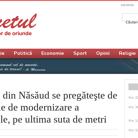
ARHIVA
Căutar
Form
ie
Politică
Economie
Sport
Opinii
Religie
 din Năsăud se pregăteşte de
Vin, 2
ile de modernizare a
Vin, 1
le, pe ultima suta de metri
Vin, 1
Vin, 1