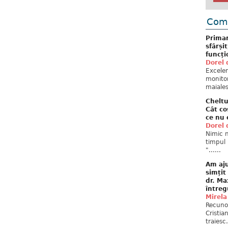
Come
Primar
sfârși
funcți
Dorel 
Excelent
monitor
maiales
Cheltu
Cât co
ce nu 
Dorel 
Nimic n
timpul 
"......
Am aju
simțit
dr. Ma
întreg
Mirela
Recuno
Cristia
traiesc.