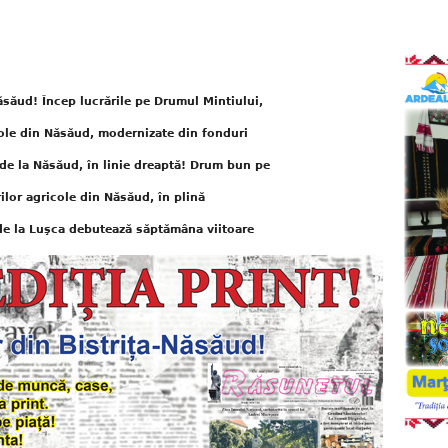
ăsăud! Încep lucrările pe Drumul Mintiului,
ole din Năsăud, modernizate din fonduri
de la Năsăud, în linie dreaptă! Drum bun pe
lor agricole din Năsăud, în plină
 de la Luşca debutează săptămâna viitoare