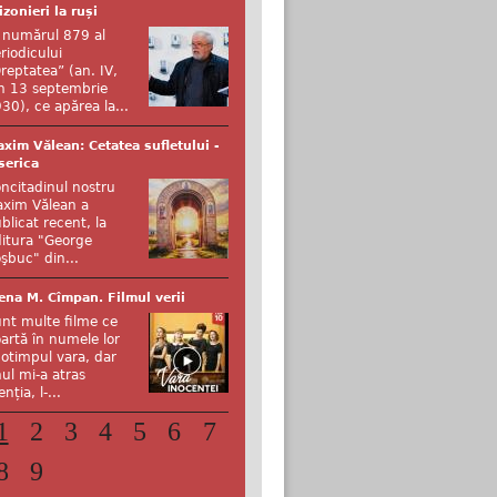
izonieri la ruși
 numărul 879 al
riodicului
reptatea” (an. IV,
n 13 septembrie
30), ce apărea la...
xim Vălean: Cetatea sufletului -
serica
ncitadinul nostru
xim Vălean a
blicat recent, la
itura "George
şbuc" din...
ena M. Cîmpan. Filmul verii
nt multe filme ce
artă în numele lor
otimpul vara, dar
ul mi-a atras
enția, l-...
1
2
3
4
5
6
7
8
9