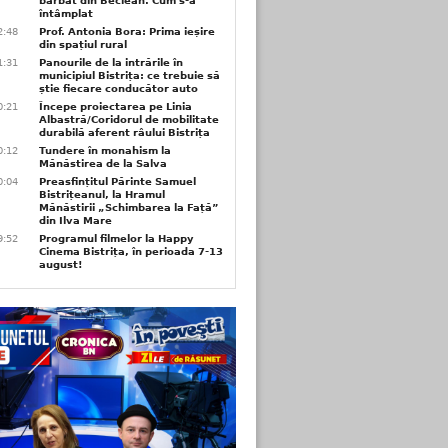
bărbat din Beclean. Cum s-a
întâmplat
2:48
Prof. Antonia Bora: Prima ieșire
din spațiul rural
1:31
Panourile de la intrările în
municipiul Bistrița: ce trebuie să
știe fiecare conducător auto
0:21
Începe proiectarea pe Linia
Albastră/Coridorul de mobilitate
durabilă aferent râului Bistrița
0:12
Tundere în monahism la
Mănăstirea de la Salva
0:04
Preasfințitul Părinte Samuel
Bistrițeanul, la Hramul
Mănăstirii „Schimbarea la Față”
din Ilva Mare
9:52
Programul filmelor la Happy
Cinema Bistrița, în perioada 7-13
august!