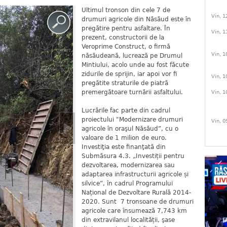
Ultimul tronson din cele 7 de
Vin, 1
drumuri agricole din Năsăud este în
pregătire pentru asfaltare. În
Vin, 1
prezent, constructorii de la
Veroprime Construct, o firmă
Vin, 1
năsăudeană, lucrează pe Drumul
Mintiului, acolo unde au fost făcute
zidurile de sprijin, iar apoi vor fi
Vin, 1
pregătite straturile de piatră
premergătoare turnării asfaltului.
Vin, 1
Lucrările fac parte din cadrul
proiectului "Modernizare drumuri
Vin, 0
agricole în oraşul Năsăud”, cu o
valoare de 1 milion de euro.
Investiţia este finanţată din
Submăsura 4.3. „Investiții pentru
dezvoltarea, modernizarea sau
adaptarea infrastructurii agricole și
silvice”, în cadrul Programului
Național de Dezvoltare Rurală 2014-
2020. Sunt 7 tronsoane de drumuri
agricole care însumează 7,743 km
din extravilanul localității, şase