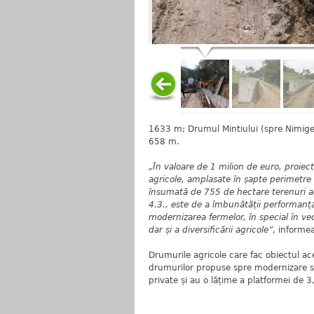
1633 m; Drumul Mintiului (spre Nimige
658 m.
„În valoare de 1 milion de euro, proiec
agricole, amplasate în șapte perimetre 
însumată de 755 de hectare terenuri agr
4.3., este de a îmbunătății performanța
modernizarea fermelor, în special în vede
dar și a diversificării agricole”
, informe
Drumurile agricole care fac obiectul ac
drumurilor propuse spre modernizare se 
private și au o lățime a platformei de 