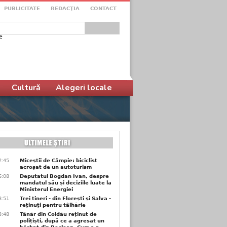
PUBLICITATE
REDACŢIA
CONTACT
e
ular de căutare
Cultură
Alegeri locale
2:45
Miceștii de Câmpie: biciclist
acroșat de un autoturism
6:08
Deputatul Bogdan Ivan, despre
mandatul său și deciziile luate la
Ministerul Energiei
3:51
Trei tineri - din Florești și Salva -
reținuți pentru tâlhărie
3:48
Tânăr din Coldău reținut de
polițiști, după ce a agresat un