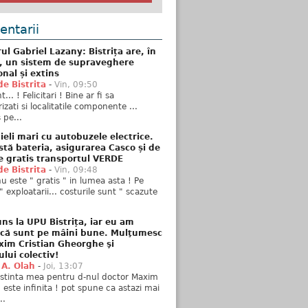
ntarii
ul Gabriel Lazany: Bistrița are, în
t, un sistem de supraveghere
onal și extins
de Bistrita
-
Vin, 09:50
... ! Felicitari ! Bine ar fi sa
izati si localitatile componente ...
 pe...
ieli mari cu autobuzele electrice.
stă bateria, asigurarea Casco și de
e gratis transportul VERDE
de Bistrita
-
Vin, 09:48
u este " gratis " in lumea asta ! Pe
" exploatarii... costurile sunt " scazute
ns la UPU Bistrița, iar eu am
 că sunt pe mâini bune. Mulţumesc
xim Cristian Gheorghe şi
ului colectiv!
 A. Olah
-
Joi, 13:07
stinta mea pentru d-nul doctor Maxim
n este infinita ! pot spune ca astazi mai
..