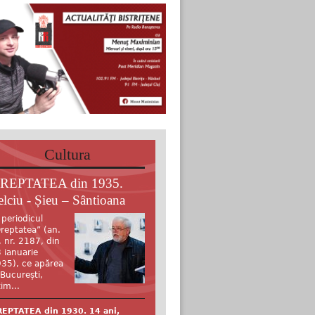
Cultura
REPTATEA din 1935.
elciu - Șieu – Sântioana
 periodicul
reptatea” (an.
, nr. 2187, din
 ianuarie
35), ce apărea
 București,
tim...
EPTATEA din 1930. 14 ani,