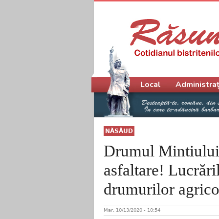
Meniu principal
Local
Administraț
NĂSĂUD
Drumul Mintiului
asfaltare! Lucrăr
drumurilor agrico
Mar, 10/13/2020 - 10:54