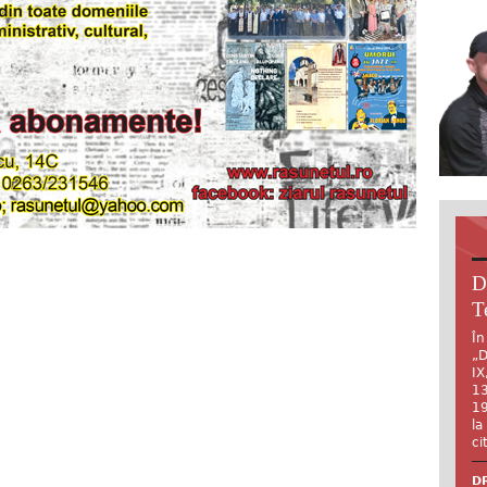
D
T
În
„D
IX
13
19
la
ci
DR