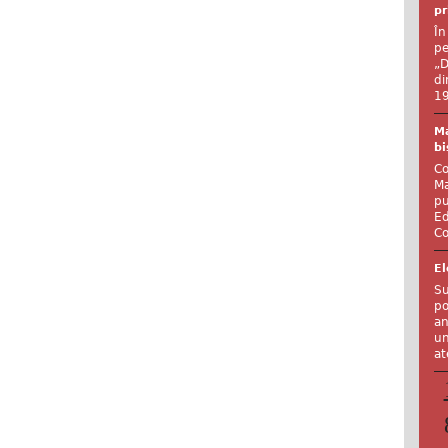
pr
În
pe
„D
di
19
Ma
bi
Co
Ma
pu
Ed
Co
El
Su
po
an
un
at