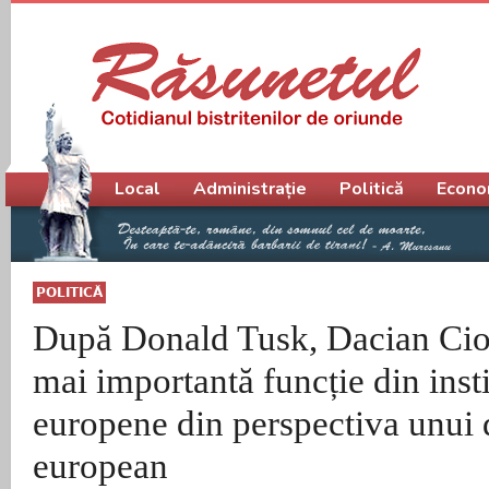
Meniu principal
Local
Administrație
Politică
Econo
POLITICĂ
După Donald Tusk, Dacian Ciol
mai importantă funcție din insti
europene din perspectiva unui 
european