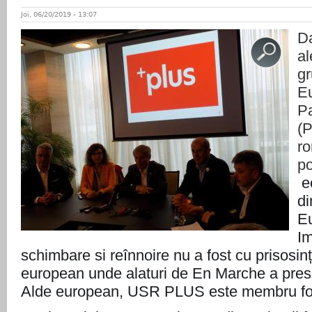
Joi, 06/20/2019 - 13:07
Da
al
g
Eu
P
(P
ro
po
e
di
E
Im
schimbare si reînnoire nu a fost cu prisosin
european unde alaturi de En Marche a pres
Alde european, USR PLUS este membru fo