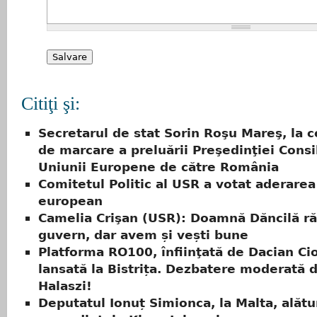
Citiţi şi:
Secretarul de stat Sorin Roşu Mareş, la 
de marcare a preluării Preşedinţiei Consil
Uniunii Europene de către România
Comitetul Politic al USR a votat aderare
european
Camelia Crişan (USR): Doamnă Dăncilă r
guvern, dar avem și vești bune
Platforma RO100, înfiinţată de Dacian Ciol
lansată la Bistrița. Dezbatere moderată 
Halaszi!
Deputatul Ionuț Simionca, la Malta, alătu