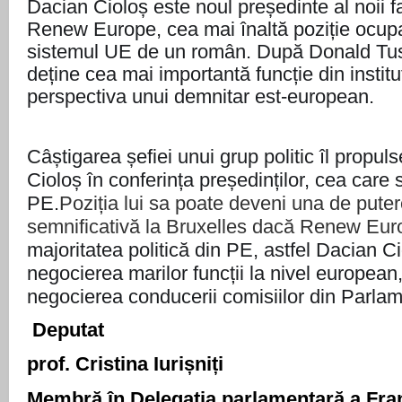
Dacian Cioloș este noul președinte al noii f
Renew Europe, cea mai înaltă poziție ocupa
sistemul UE de un român. După Donald Tus
deține cea mai importantă funcție din institu
perspectiva unui demnitar est-european.
Câștigarea șefiei unui grup politic îl propu
Cioloș în conferința președinților, cea care
PE.
Poziția lui sa poate deveni una de putere
semnificativă la Bruxelles dacă Renew Eu
majoritatea politică din PE, astfel Dacian Ci
negocierea marilor funcții la nivel european
negocierea conducerii comisiilor din Parla
Deputat
prof. Cristina Iurișniți
Membră în Delegația parlamentară a Fr