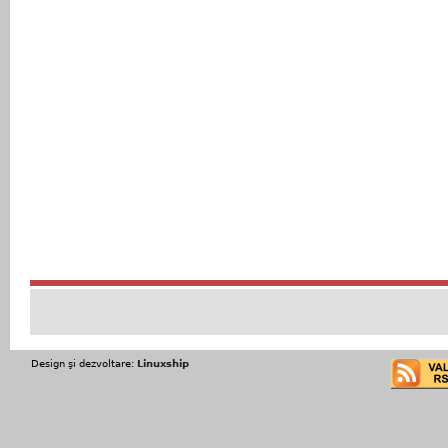
Design şi dezvoltare:
Linuxship