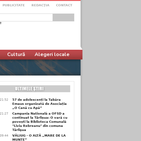
PUBLICITATE
REDACŢIA
CONTACT
e
ular de căutare
Cultură
Alegeri locale
21:52
57 de adolescenți la Tabăra
Emaus organizată de Asociația
„O Cană cu Apă”
21:27
Campania Națională a OFSD a
continuat la Târlișua: O vară cu
povești la Biblioteca Comunală
"Liviu Rebreanu" din comuna
Târlişua
09:44
VĂLIUG – O ALTĂ „MARE DE LA
MUNTE”