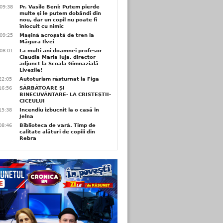
09:38
Pr. Vasile Beni: Putem pierde
multe și le putem dobândi din
nou, dar un copil nu poate fi
înlocuit cu nimic
09:25
Mașină acroșată de tren la
Măgura Ilvei
08:01
La mulți ani doamnei profesor
Claudia-Maria Iuja, director
adjunct la Școala Gimnazială
Livezile!
22:05
Autoturism răsturnat la Figa
16:56
SĂRBĂTOARE ȘI
BINECUVÂNTARE- LA CRISTEȘTII-
CICEULUI
15:38
Incendiu izbucnit la o casă în
Jelna
08:46
Biblioteca de vară. Timp de
calitate alături de copiii din
Rebra