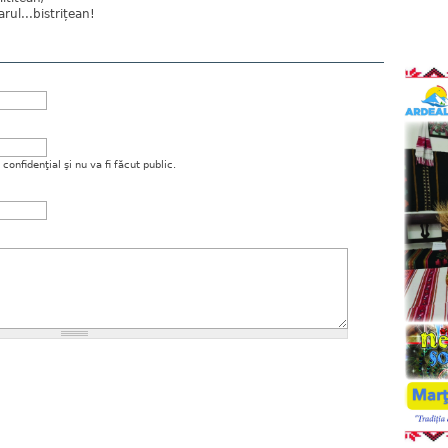
arul...bistrițean!
onfidenţial şi nu va fi făcut public.