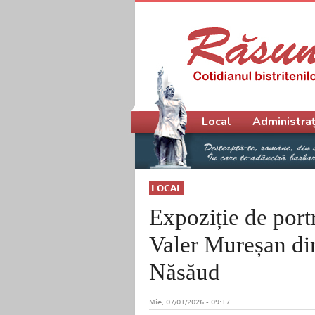
Meniu principal
Local
Administraț
LOCAL
Expoziție de port
Valer Mureșan di
Năsăud
Mie, 07/01/2026 - 09:17