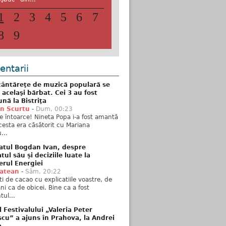
1
2
3
4
5
6
7
8
9
ntarii
ântăreţe de muzică populară se
 acelaşi bărbat. Cei 3 au fost
nă la Bistriţa
n Scurtu
-
Dum, 00:23
e întoarce! Nineta Popa i-a fost amantă
esta era căsătorit cu Mariana
...
atul Bogdan Ivan, despre
ul său și deciziile luate la
erul Energiei
tatean
-
Sâm, 20:22
ti de cacao cu explicatiile voastre, de
i ca de obicei. Bine ca a fost
ul...
l Festivalului „Valeria Peter
cu” a ajuns în Prahova, la Andrei
a