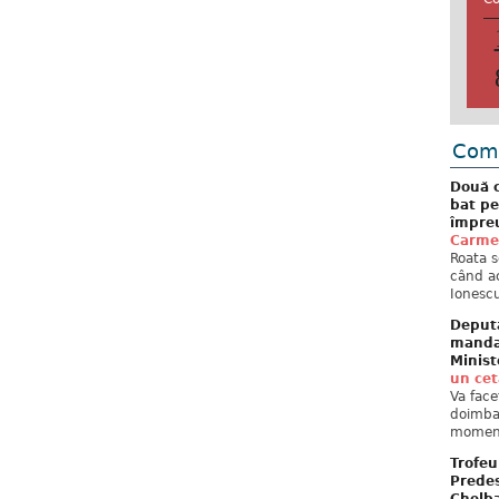
Come
Două c
bat pe
împreu
Carme
Roata s
când ac
Ionescu
Deput
mandat
Minist
un ce
Va face
doimban
moment
Trofeu
Predes
Chelb