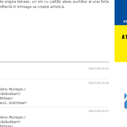
 de origine telcean, un om cu calități alese, purtător al unei forțe
eflectă în întreaga sa creație artistică.
06/07/26 04:42
06/07/26 04:46
leriu Mureșan,/
.năsăudean!/
ititean/
arul...bistrițean!
06/07/26 04:47
leriu Mureșan,/
.năsăudean!/
ititean/