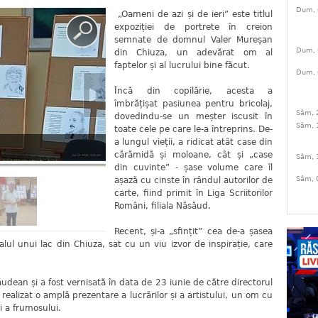
Dum, 
„Oameni de azi și de ieri” este titlul
expoziției de portrete în creion
semnate de domnul Valer Mureșan
Dum, 
din Chiuza, un adevărat om al
faptelor și al lucrului bine făcut.
Dum, 
Încă din copilărie, acesta a
îmbrățișat pasiunea pentru bricolaj,
Sâm, 
dovedindu-se un meșter iscusit în
Sâm, 
toate cele pe care le-a întreprins. De-
a lungul vieții, a ridicat atât case din
cărămidă și moloane, cât și „case
Sâm, 
din cuvinte” - șase volume care îl
Sâm, 
așază cu cinste în rândul autorilor de
carte, fiind primit în Liga Scriitorilor
Români, filiala Năsăud.
Recent, și-a „sfințit” cea de-a șasea
lul unui lac din Chiuza, sat cu un viu izvor de inspirație, care
dean și a fost vernisată în data de 23 iunie de către directorul
 realizat o amplă prezentare a lucrărilor și a artistului, un om cu
și a frumosului.