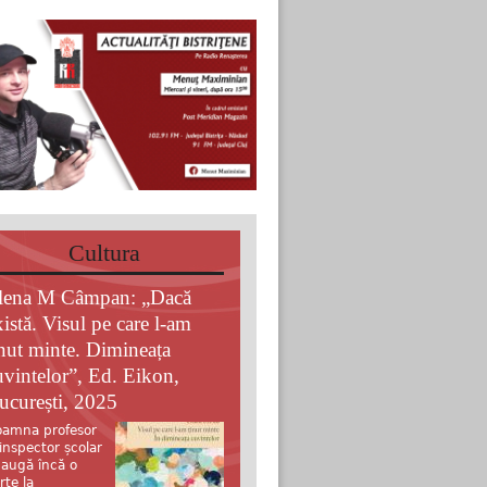
Cultura
lena M Câmpan: „Dacă
xistă. Visul pe care l-am
inut minte. Dimineața
uvintelor”, Ed. Eikon,
ucurești, 2025
amna profesor
 inspector școlar
augă încă o
rte la