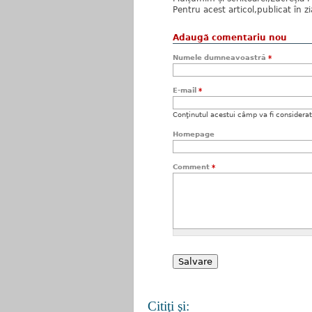
Pentru acest articol,publicat în zi
Adaugă comentariu nou
Numele dumneavoastră
*
E-mail
*
Conţinutul acestui câmp va fi considerat c
Homepage
Comment
*
Citiţi şi: