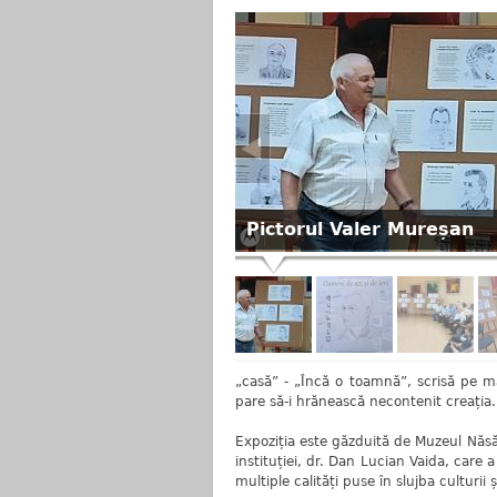
Pictorul Valer Mureșan
„casă” - „Încă o toamnă”, scrisă pe ma
pare să-i hrănească necontenit creația.
Expoziția este găzduită de Muzeul Năsău
instituției, dr. Dan Lucian Vaida, care a
multiple calități puse în slujba culturii 