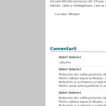
Sincere felicitări pictorului din Chiuza,
blânde, calde și înțelegătoare, care se r
Lucreția Mititean
Comentarii
Valeri Toderici
.ulțumin
Valeri Toderici
Mulțumim,din suflet,pictorului Va
Pentru tabloul expus,la Muzeul..
Mulțumim și scriitoarei,Lucreția M
Pentru acest articol,publicat în zi
Valeri Toderici
Mulțumim,din suflet,pictorului Va
Pentru tabloul expus,la Muzeul..
Mulțumim și scriitoarei,Lucreția M