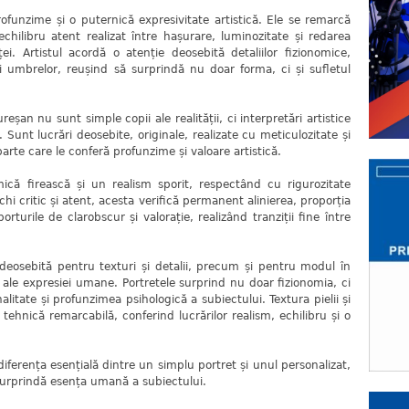
funzime și o puternică expresivitate artistică. Ele se remarcă
echilibru atent realizat între hașurare, luminozitate și redarea
ței. Artistul acordă o atenție deosebită detaliilor fizionomice,
dării umbrelor, reușind să surprindă nu doar forma, ci și sufletul
eșan nu sunt simple copii ale realității, ci interpretări artistice
 Sunt lucrări deosebite, originale, realizate cu meticulozitate și
parte care le conferă profunzime și valoare artistică.
ică firească și un realism sporit, respectând cu rigurozitate
hi critic și atent, acesta verifică permanent alinierea, proporția
rturile de clarobscur și valorație, realizând tranziții fine între
 deosebită pentru texturi și detalii, precum și pentru modul în
le expresiei umane. Portretele surprind nu doar fizionomia, ci
nalitate și profunzimea psihologică a subiectului. Textura pielii și
 tehnică remarcabilă, conferind lucrărilor realism, echilibru și o
 diferența esențială dintre un simplu portret și unul personalizat,
 surprindă esența umană a subiectului.