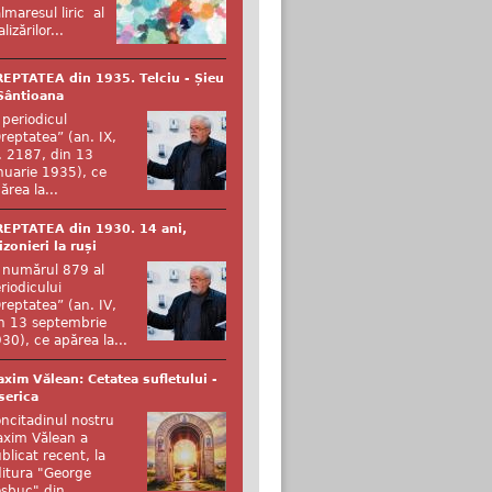
lmaresul liric al
alizărilor...
EPTATEA din 1935. Telciu - Șieu
Sântioana
 periodicul
reptatea” (an. IX,
. 2187, din 13
nuarie 1935), ce
ărea la...
EPTATEA din 1930. 14 ani,
izonieri la ruși
 numărul 879 al
riodicului
reptatea” (an. IV,
n 13 septembrie
30), ce apărea la...
xim Vălean: Cetatea sufletului -
serica
ncitadinul nostru
xim Vălean a
blicat recent, la
itura "George
şbuc" din...