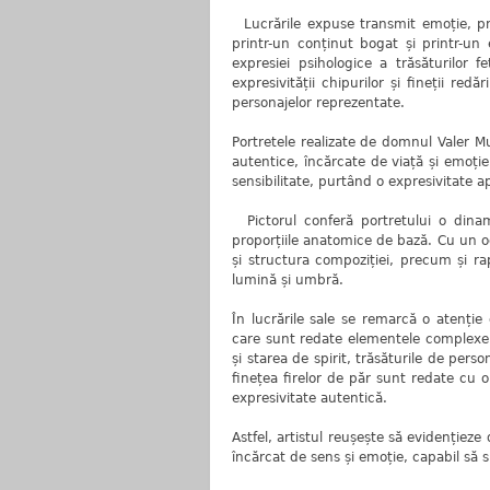
Lucrările expuse transmit emoție, pro
printr-un conținut bogat și printr-un 
expresiei psihologice a trăsăturilor fe
expresivității chipurilor și fineții re
personajelor reprezentate.
Portretele realizate de domnul Valer Mur
autentice, încărcate de viață și emoție.
sensibilitate, purtând o expresivitate a
Pictorul conferă portretului o dinam
proporțiile anatomice de bază. Cu un oc
și structura compoziției, precum și rapo
lumină și umbră.
În lucrările sale se remarcă o atenție
care sunt redate elementele complexe a
și starea de spirit, trăsăturile de perso
finețea firelor de păr sunt redate cu o
expresivitate autentică.
Astfel, artistul reușește să evidențieze
încărcat de sens și emoție, capabil să