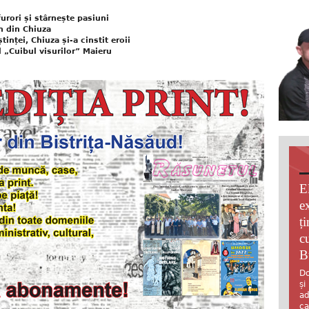
furori și stârnește pasiuni
n din Chiuza
inței, Chiuza și-a cinstit eroii
 „Cuibul visurilor” Maieru
E
e
ț
c
B
Do
și
ad
ca