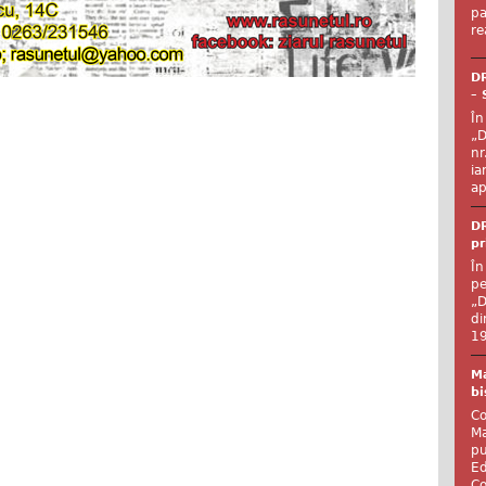
pa
re
DR
– 
În
„D
nr
ia
ap
DR
pr
În
pe
„D
di
19
Ma
bi
Co
Ma
pu
Ed
Co