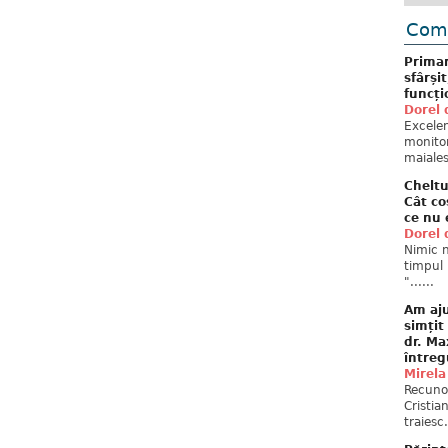
Come
Primar
sfârși
funcți
Dorel 
Excelent
monitor
maiales
Cheltu
Cât co
ce nu 
Dorel 
Nimic n
timpul 
"......
Am aju
simțit
dr. Ma
întreg
Mirela
Recuno
Cristia
traiesc.