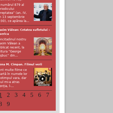
 numărul 879 al
riodicului
reptatea” (an. IV,
n 13 septembrie
30), ce apărea la...
xim Vălean: Cetatea sufletului -
serica
ncitadinul nostru
xim Vălean a
blicat recent, la
itura "George
şbuc" din...
ena M. Cîmpan. Filmul verii
nt multe filme ce
artă în numele lor
otimpul vara, dar
ul mi-a atras
enția, l-...
1
2
3
4
5
6
7
8
9