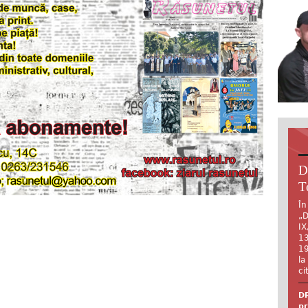
D
T
În
„D
IX
13
19
la
ci
DR
pr