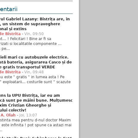
ntarii
ul Gabriel Lazany: Bistrița are, în
t, un sistem de supraveghere
onal și extins
de Bistrita
-
Vin, 09:50
... ! Felicitari ! Bine ar fi sa
izati si localitatile componente ...
 pe...
ieli mari cu autobuzele electrice.
stă bateria, asigurarea Casco și de
e gratis transportul VERDE
de Bistrita
-
Vin, 09:48
u este " gratis " in lumea asta ! Pe
" exploatarii... costurile sunt " scazute
ns la UPU Bistrița, iar eu am
 că sunt pe mâini bune. Mulţumesc
xim Cristian Gheorghe şi
ului colectiv!
 A. Olah
-
Joi, 13:07
stinta mea pentru d-nul doctor Maxim
n este infinita ! pot spune ca astazi mai
..