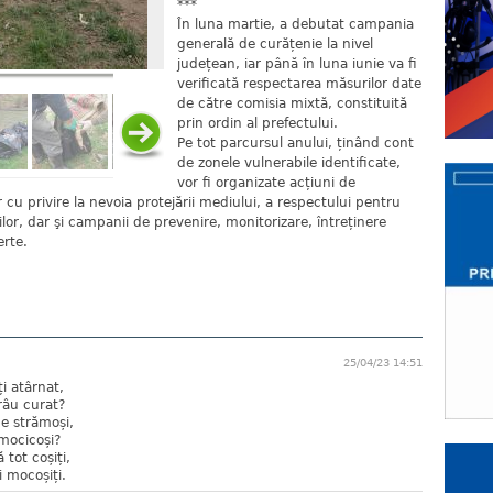
***
În luna martie, a debutat campania
generală de curățenie la nivel
județean, iar până în luna iunie va fi
verificată respectarea măsurilor date
de către comisia mixtă, constituită
prin ordin al prefectului.
Pe tot parcursul anului, ținând cont
de zonele vulnerabile identificate,
vor fi organizate acțiuni de
r cu privire la nevoia protejării mediului, a respectului pentru
ilor, dar şi campanii de prevenire, monitorizare, întreținere
erte.
25/04/23 14:51
i atârnat,
râu curat?
e strămoși,
 mocicoși?
 tot coșiți,
i mocoșiți.