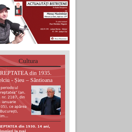
Cultura
REPTATEA din 1935.
elciu - Șieu – Sântioana
 periodicul
reptatea” (an.
, nr. 2187, din
 ianuarie
35), ce apărea
 București,
tim...
EPTATEA din 1930. 14 ani,
izonieri la ruși