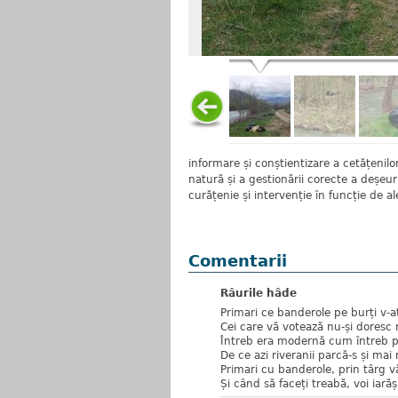
informare și conștientizare a cetățenilo
natură și a gestionării corecte a deșeur
curățenie și intervenție în funcție de al
Comentarii
Râurile hâde
Primari ce banderole pe burți v-aț
Cei care vă votează nu-și doresc 
Întreb era modernă cum întreb p
De ce azi riveranii parcă-s și mai
Primari cu banderole, prin târg vă
Și când să faceți treabă, voi iarăș