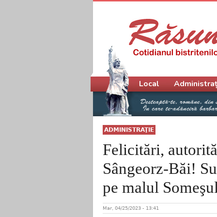
Meniu principal
Local
Administraț
ADMINISTRAŢIE
Felicitări, autorit
Sângeorz-Băi! Sut
pe malul Someşul
Mar, 04/25/2023 - 13:41