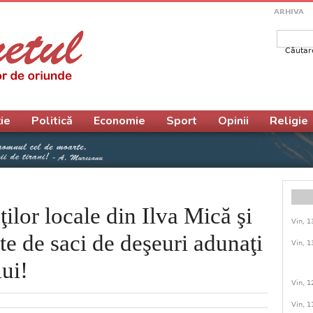
ARHIVA
Căutar
Form
ie
Politică
Economie
Sport
Opinii
Religie
ăţilor locale din Ilva Mică şi
Vin, 1
e de saci de deşeuri adunaţi
Vin, 1
ui!
Vin, 1
Vin, 1