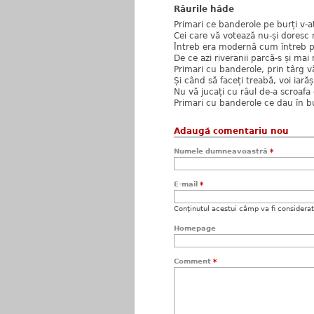
Râurile hâde
Primari ce banderole pe burți v-aț
Cei care vă votează nu-și doresc 
Întreb era modernă cum întreb p
De ce azi riveranii parcă-s și mai
Primari cu banderole, prin târg vă
Și când să faceți treabă, voi iarăș
Nu vă jucați cu râul de-a scroafa
Primari cu banderole ce dau în bu
Adaugă comentariu nou
Numele dumneavoastră
*
E-mail
*
Conţinutul acestui câmp va fi considerat c
Homepage
Comment
*