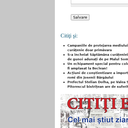
Citiţi şi:
Campaniile de protejarea mediului
curăţenie doar primăvara
S-a încheiat Săptămâna curățeniei
de gunoi adunați de pe Malul Som
Un echipament special pentru col
fi amplasat la Beclean!
Acțiuni de conștientizare a import
romi din Josenii Bârgăului
Prefectul Stelian Dolha, pe Valea 
Pitorescul bistrițean are de sufer