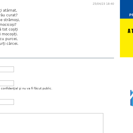
25/04/23 18:40
i atârnat,
râu curat?
e strămoși,
 mocicoși?
 tot coșiți
i mocoșiți.
 cu purcei,
rți cârcei.
onfidenţial şi nu va fi făcut public.