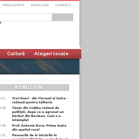
PUBLICITATE
REDACŢIA
CONTACT
e
ular de căutare
Cultură
Alegeri locale
3:51
Trei tineri - din Florești și Salva -
reținuți pentru tâlhărie
3:48
Tânăr din Coldău reținut de
polițiști, după ce a agresat un
bărbat din Beclean. Cum s-a
întâmplat
2:48
Prof. Antonia Bora: Prima ieșire
din spațiul rural
1:31
Panourile de la intrările în