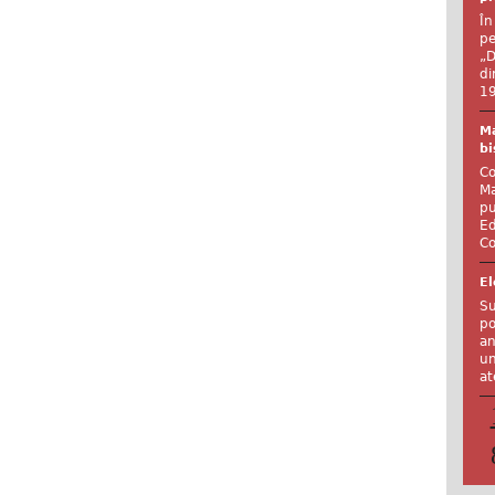
În
pe
„D
di
19
Ma
bi
Co
Ma
pu
Ed
Co
El
Su
po
an
un
at