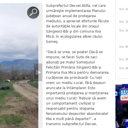
Subprefectul Decsei Atilla, cel care
Vin, 1
urmăreşte implementarea Planului
judeţean anual de protejarea
mediului, a apreciat eforturile făcute
Vin, 1
de autorităţile locale din oraşul
Vin, 1
Sângeorz-Băi şi din comuna Ilva
Mică, în ecologizarea albiei râului
Someş.
Vin, 0
"Dacă se vrea, se poate! Dacă se
impune, se face! Sute de saci
Vin, 0
adunați pe malul Someșului!
Felicitări Primăria Sîngeorz-Băi și
Vin, 0
Primaria Ilva Mica pentru demararea
curățeniei de primăvară! Cu toții
vrem un mediu curat, fără deșeuri
aruncate la întâmplare! Este
importantă protejarea și menținerea
unui mediu curat! Trebuie să avem
un comportament civilizat și
responsabil pentru stoparea
fenomenului deșeurilor abandonate!
Mai e mult până departe?", a
transmis subprefectul Decsei.