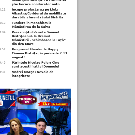
municipiul Bistrița: ce trebuie să
știe fiecare conducător auto
0:21
Începe proiectarea pe Linia
Albastră/Coridorul de mobilitate
durabilă aferent râului Bistrița
0:12
Tundere în monahism la
Mănăstirea de la Salva
0:04
Preasfințitul Părinte Samuel
Bistrițeanul, la Hramul
Mănăstirii „Schimbarea la Față”
din Ilva Mare
9:52
Programul filmelor la Happy
Cinema Bistrița, în perioada 7-13
august!
9:45
Părintele Nicolae Feier: Cine
sunt acești frați ai Domnului
8:31
Andrei Marga: Nevoia de
integritate