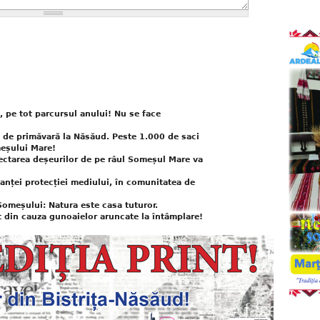
, pe tot parcursul anului! Nu se face
 de primăvară la Năsăud. Peste 1.000 de saci
eșului Mare!
ectarea deșeurilor de pe râul Someșul Mare va
anței protecției mediului, în comunitatea de
Someșului: Natura este casa tuturor.
it din cauza gunoaielor aruncate la întâmplare!