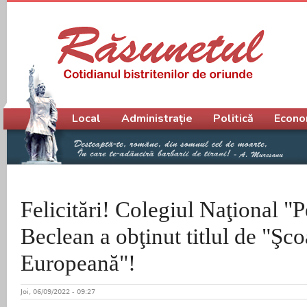
Meniu principal
Local
Administrație
Politică
Econo
Felicitări! Colegiul Naţional "
Beclean a obţinut titlul de "Şco
Europeană"!
Joi, 06/09/2022 - 09:27