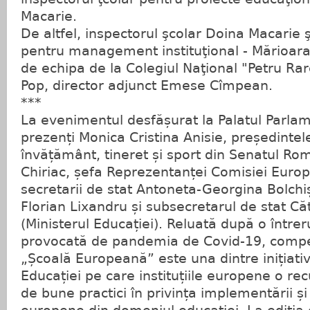
Macarie.
De altfel, inspectorul şcolar Doina Macarie ş
pentru management instituţional - Mărioara 
de echipa de la Colegiul Naţional "Petru Rare
Pop, director adjunct Emese Cîmpean.
***
La evenimentul desfășurat la Palatul Parlam
prezenți Monica Cristina Anisie, președintel
învățământ, tineret și sport din Senatul R
Chiriac, șefa Reprezentanței Comisiei Euro
secretarii de stat Antoneta-Georgina Bolchiș
Florian Lixandru și subsecretarul de stat Că
(Ministerul Educației). Reluată după o între
provocată de pandemia de Covid-19, compet
„Școală Europeană” este una dintre inițiativ
Educației pe care instituțiile europene o r
de bune practici în privința implementării și d