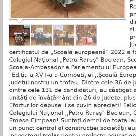
R
p
di
și
pr
ju
certificatul de „Școală europeană" 2022 a f
Colegiul Național „Petru Rareș" Beclean, Șc
Școală-Ambasador a Parlamentului Europe
"Ediția a XVII-a a Competiției ,,Şcoală Euro
județul nostru un trofeu. Dintre cele 36 de j
dintre cele 131 de candidaturi, au câştigat a
unități de învățământ din 26 de județe, plus
Eforturilor depuse li se cuvin aprecieri! Felic
Colegiului Național ,,Petru Rareș" Beclean, Cr
Emese Cîmpean! Sunteți demni de toată lau
un punct central al construcţiei societății 
inspectorul ţcolar pentru proiecte educaţion