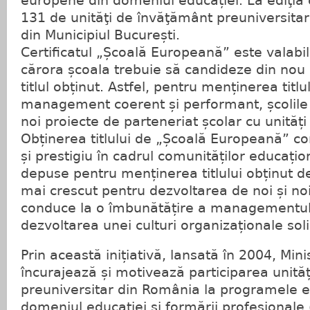
europene din domeniul educației. La ediţia 
131 de unităţi de învăţământ preuniversitar
din Municipiul București.
Certificatul „Școală Europeană” este valabil t
cărora școala trebuie să candideze din nou
titlul obținut. Astfel, pentru menținerea titl
management coerent și performant, școlile 
noi proiecte de parteneriat școlar cu unități
Obținerea titlului de „Școală Europeană” c
și prestigiu în cadrul comunităților educațion
depuse pentru menținerea titlului obținut d
mai crescut pentru dezvoltarea de noi și no
conduce la o îmbunătățire a managementului
dezvoltarea unei culturi organizaționale sol
Prin această inițiativă, lansată în 2004, Mini
încurajează și motivează participarea unită
preuniversitar din România la programele 
domeniul educației și formării profesionale