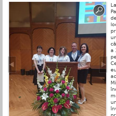
La
Pa
de
lo
pr
un
câ
a 
pe
Ce
eu
ac
Mi
în
mo
un
î
pr