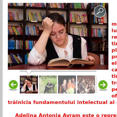
Ș
m
l
r
t
p
p
e
c
t
t
p
of
trăinicia fundamentului intelectual al
Adelina Antonia Avram este o repre