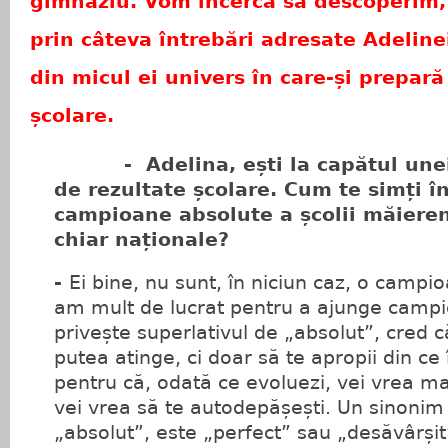
gimnaziu. Vom încerca să descoperim,
prin câteva întrebări adresate Adeline
din micul ei univers în care-și prepară
școlare.
- Adelina, ești la capătul unei s
de rezultate școlare. Cum te simți î
campioane absolute a școlii măieren
chiar naționale?
-
Ei bine, nu sunt, în niciun caz, o campi
am mult de lucrat pentru a ajunge campio
privește superlativul de „absolut”, cred c
putea atinge, ci doar să te apropii din ce 
pentru că, odată ce evoluezi, vei vrea ma
vei vrea să te autodepășești. Un sinonim 
„absolut”, este „perfect” sau „desăvârșit”