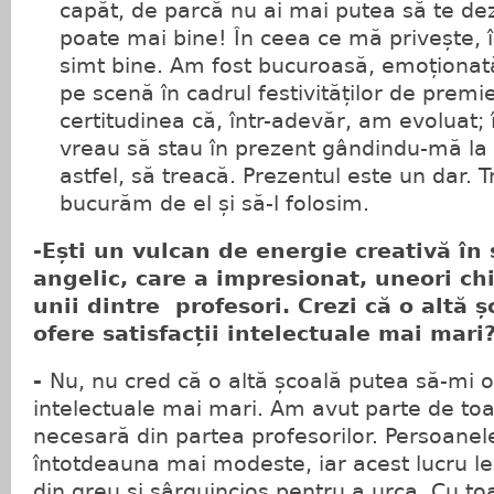
capăt, de parcă nu ai mai putea să te de
poate mai bine! În ceea ce mă privește,
simt bine. Am fost bucuroasă, emoționat
pe scenă în cadrul festivităților de premie
certitudinea că, într-adevăr, am evoluat; 
vreau să stau în prezent gândindu-mă la tr
astfel, să treacă. Prezentul este un dar. 
bucurăm de el și să-l folosim.
-Ești un vulcan de energie creativă în
angelic, care a impresionat, uneori ch
unii dintre profesori. Crezi că o altă ș
ofere satisfacții intelectuale mai mari
-
Nu, nu cred că o altă școală putea să-mi of
intelectuale mai mari. Am avut parte de toa
necesară din partea profesorilor. Persoanele
întotdeauna mai modeste, iar acest lucru l
din greu și sârguincios pentru a urca. Cu 