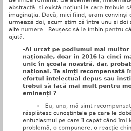
de limba română. De asemenea, matematic
abstractă, și există noțiuni la care trebuie să
imaginația. Dacă, mici fiind, eram convinși
urmează doi, acum știm că între unu și doi s
alte numere. Reușesc să le îmbin pentru
ajută.
-Ai urcat pe podiumul mai multor
naționale, doar în 2016 la cinci ma
unic în școala noastră, dar, probabi
național. Te simți recompensată 
efortul intelectual depus sau instit
trebui să facă mai mult pentru mo
eminenți ?
-
Eu, una, mă simt recompensat
răsplătesc cunoștințele pe care le dob
entuziasmul pe care îl capăt când îmi i
problemă, o compunere, o reacție chi