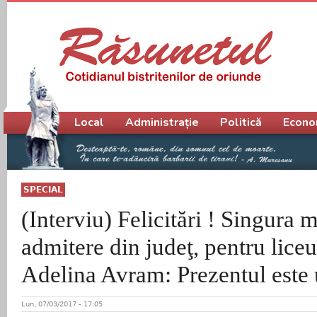
Meniu principal
Local
Administrație
Politică
Econo
SPECIAL
(Interviu) Felicitări ! Singura 
admitere din judeţ, pentru liceu
Adelina Avram: Prezentul este 
Lun, 07/03/2017 - 17:05