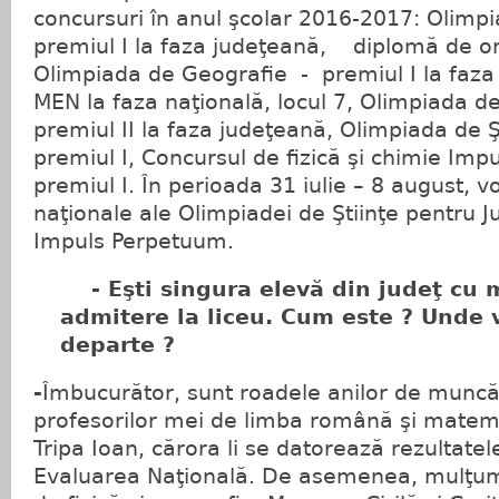
concursuri în anul şcolar 2016-2017: Olimpi
premiul I la faza judeţeană, diplomă de on
Olimpiada de Geografie - premiul I la faz
MEN la faza naţională, locul 7, Olimpiada d
premiul II la faza judeţeană, Olimpiada de Şt
premiul I, Concursul de fizică şi chimie Im
premiul I. În perioada 31 iulie – 8 august, v
naţionale ale Olimpiadei de Ştiinţe pentru Ju
Impuls Perpetuum.
- Eşti singura elevă din judeţ cu 
admitere la liceu. Cum este ? Unde
departe ?
-
Îmbucurător, sunt roadele anilor de munc
profesorilor mei de limba română şi matema
Tripa Ioan, cărora li se datorează rezultatel
Evaluarea Naţională. De asemenea, mulţume