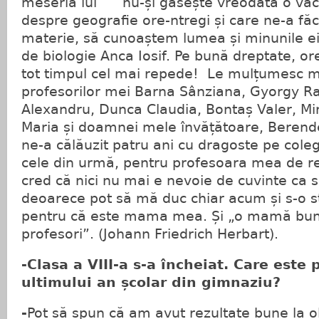
meseria lui nu-și găsește vreodată o vaca
despre geografie ore-ntregi și care ne-a fă
materie, să cunoaștem lumea și minunile e
de biologie Anca Iosif. Pe bună dreptate, o
tot timpul cel mai repede! Le mulțumesc mu
profesorilor mei Barna Sânziana, Gyorgy R
Alexandru, Dunca Claudia, Bontaș Valer, Mir
Maria și doamnei mele învățătoare, Berend
ne-a călăuzit patru ani cu dragoste pe coleg
cele din urmă, pentru profesoara mea de rel
cred că nici nu mai e nevoie de cuvinte ca 
deoarece pot să mă duc chiar acum și s-o st
pentru că este mama mea. Și „o mamă bună
profesori”. (Johann Friedrich Herbart).
-Clasa a VIII-a s-a încheiat. Care este
ultimului an școlar din gimnaziu?
-
Pot să spun că am avut rezultate bune la o