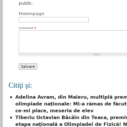
public.
Homepage
Comment
*
Citiţi şi:
Adelina Avram, din Maieru, multiplă prem
olimpiade naţionale: Mi-a rămas de făcu
ce-mi place, meseria de elev
Tiberiu Octavian Bâcâin din Teaca, premiu
etapa naţională a Olimpiadei de Fizică! 