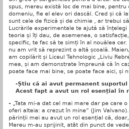
spus, mereu există loc de mai bine, pentru o
domeniu, fie el elev ori dascăl. Cred și că 
sunt cele de fizică și de chimie , ar trebui s
Lucrările experimentale te ajută să înțelegi 
teoria și îți dau, de asemenea, o satisfacți
specific, te fac să te simți în al nouăle
nu am vrit să reprezint o altă școală. Maieru
am copilărit și Liceul Tehnologic „Liviu Reb
mea, și am demonstrate împreună că în caz
poate face mai bine, se poate face aici, și 
-Știu că ai avut permanent suportul p
Acest fapt a avut un rol esențial în 
-
„Tata mi-a dat cel mai mare dar pe care o
oferi alteia: a crezut în mine” (Jim Valvano)
părinții mei au avut un rol esențial că, doar,
Mereu m-au sprijinit, atât din punct de ved