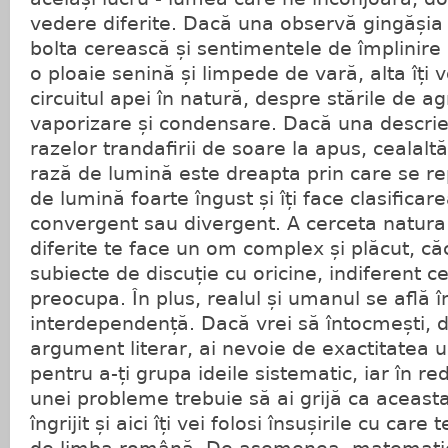
vedere diferite. Dacă una observă gingășia 
bolta cerească și sentimentele de împlinire 
o ploaie senină și limpede de vară, alta îți
circuitul apei în natură, despre stările de a
vaporizare și condensare. Dacă una descrie
razelor trandafirii de soare la apus, cealal
rază de lumină este dreapta prin care se re
de lumină foarte îngust și îți face clasificare
convergent sau divergent. A cerceta natura
diferite te face un om complex și plăcut, căci
subiecte de discuție cu oricine, indiferent c
preocupa. În plus, realul și umanul se află în
interdependență. Dacă vrei să întocmești, 
argument literar, ai nevoie de exactitatea
pentru a-ți grupa ideile sistematic, iar în re
unei probleme trebuie să ai grijă ca aceast
îngrijit și aici îți vei folosi însușirile cu care