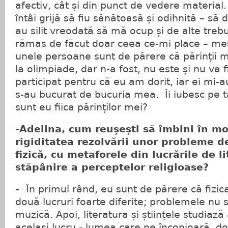
afectiv, cât și din punct de vedere material
întâi grijă să fiu sănătoasă și odihnită – să
au silit vreodată să mă ocup și de alte treb
rămas de făcut doar ceea ce-mi place – mes
unele persoane sunt de părere că părinții m
la olimpiade, dar n-a fost, nu este și nu va 
participat pentru că eu am dorit, iar ei mi-a
s-au bucurat de bucuria mea. Îi iubesc pe t
sunt eu fiica părinților mei?
-Adelina, cum reușești să îmbini în mo
rigiditatea rezolvării unor probleme 
fizică, cu metaforele din lucrările de l
stăpânire a perceptelor religioase?
-
În primul rând, eu sunt de părere că fizic
două lucruri foarte diferite; problemele nu s
muzică. Apoi, literatura și științele studiază
același lucru - lumea care ne înconjoară, d