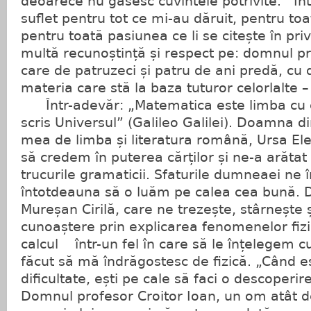
deoarece nu găsesc cuvintele potrivite. Înt
suflet pentru tot ce mi-au dăruit, pentru toa
pentru toată pasiunea ce li se citește în pr
multă recunoștință și respect pe: domnul pr
care de patruzeci și patru de ani predă, cu d
materia care stă la baza tuturor celorlalt
Într-adevăr: „Matematica este limba cu
scris Universul” (Galileo Galilei). Doamna di
mea de limba și literatura română, Ursa Ele
să credem în puterea cărților și ne-a arătat
trucurile gramaticii. Sfaturile dumneaei n
întotdeauna să o luăm pe calea cea bună. 
Mureșan Cirilă, care ne trezește, stârnește 
cunoaștere prin explicarea fenomenelor fizice
calcul într-un fel în care să le înțelegem c
făcut să mă îndrăgostesc de fizică. „Când eșt
dificultate, ești pe cale să faci o descoperir
Domnul profesor Croitor Ioan, un om atât d