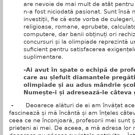
are nevoie de mai mult de atât pentru 
n-a fost niciodată pasionat. Sunt însă
investiții, fie că este vorba de culegeri,
religioase, romane, eprubete, calcula
computere, dar banii obținuți ori rechiz
concursuri și la olimpiade reprezintă un
suficient pentru satisfacerea exigențelo
suplimentare.
-Ai avut în spate o echipă de prof
care au șlefuit diamantele pregăti
olimpiade și au adus mândrie școl
Numește-i și adresează-le câteva 
-
Deoarece alături de ei am învățat ace
fascinează și mă încântă și am înțeles câtev
ceea ce ne înconjoară, profesorii mei sunt ș
prieteni ai mei. De aceea, a mă adresa lor 