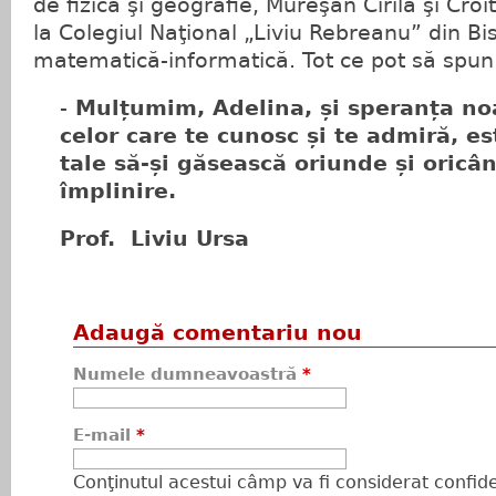
de fizică şi geografie, Mureşan Cirilă şi Cro
la Colegiul Naţional „Liviu Rebreanu” din Bist
matematică-informatică. Tot ce pot să spu
-
Mulțumim, Adelina, și speranța noa
celor care te cunosc și te admiră, es
tale să-și găsească oriunde și oricâ
împlinire.
Prof. Liviu Ursa
Adaugă comentariu nou
Numele dumneavoastră
*
E-mail
*
Conţinutul acestui câmp va fi considerat confiden