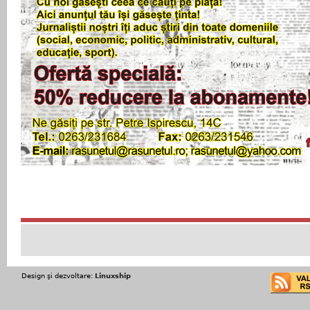
Design şi dezvoltare:
Linuxship