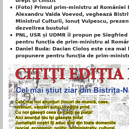
drept şi cinstit”
(Foto) Primul prim-ministru al României 
Alexandru Vaida Voevod, veghează Bistri
Ministrul Culturii, Ionuţ Vulpescu, prezen
dezvelirea bustului
PNL, USR și UDMR îl propun pe Siegfrie
pentru funcția de prim-ministru al Român
Daniel Buda: Dacian Cioloş este cea mai
propunere pentru funcţia de prim-minist