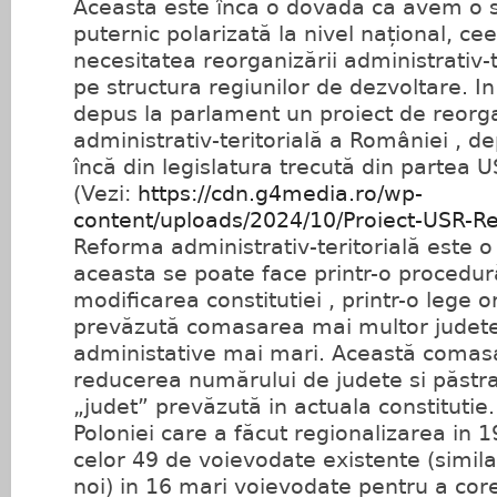
Aceasta este încă o dovadă că avem o 
puternic polarizată la nivel național, 
necesitatea reorganizării administrativ-
pe structura regiunilor de dezvoltare. I
depus la parlament un proiect de reorg
administrativ-teritorială a României , d
încă din legislatura trecută din partea U
(Vezi:
https://cdn.g4media.ro/wp-
content/uploads/2024/10/Proiect-USR-Re
Reforma administrativ-teritorială este o
aceasta se poate face printr-o procedur
modificarea constitutiei , printr-o lege o
prevăzută comasarea mai multor judete 
administative mai mari. Această comasa
reducerea numărului de judete si păstr
„judet” prevăzută in actuala constitutie
Poloniei care a făcut regionalizarea in
celor 49 de voievodate existente (simila
noi) in 16 mari voievodate pentru a cor