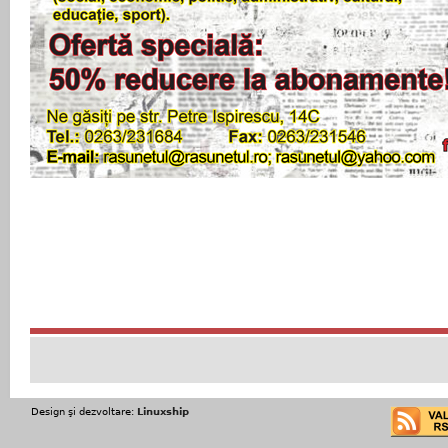
Design şi dezvoltare:
Linuxship