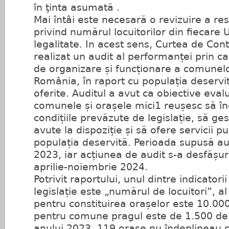
în ţinta asumată .
Mai întâi este necesară o revizuire a resp
privind numărul locuitorilor din fiecare U
legalitate. In acest sens, Curtea de Con
realizat un audit al performanței prin c
de organizare și funcționare a comunelor
România, în raport cu populația deservită
oferite. Auditul a avut ca obiective eval
comunele și orașele mici1 reușesc să î
condițiile prevăzute de legislație, să ge
avute la dispoziție și să ofere servicii pu
populația deservită. Perioada supusă aud
2023, iar acțiunea de audit s-a desfășur
aprilie-noiembrie 2024.
Potrivit raportului, unul dintre indicator
legislație este „numărul de locuitori”, a
pentru constituirea orașelor este 10.000 
pentru comune pragul este de 1.500 de l
anului 2023, 119 orașe nu îndeplineau c