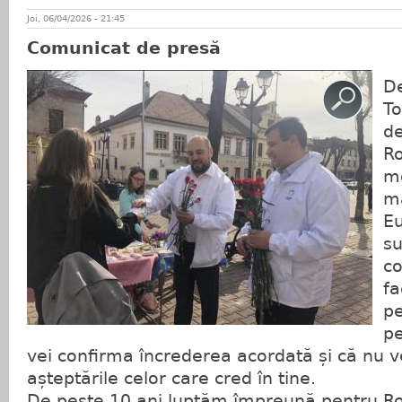
Joi, 06/04/2026 - 21:45
Comunicat de presă
D
To
de
Ro
mo
ma
Eu
su
co
fa
pe
pe
vei confirma încrederea acordată și că nu 
așteptările celor care cred în tine.
De peste 10 ani luptăm împreună pentru R