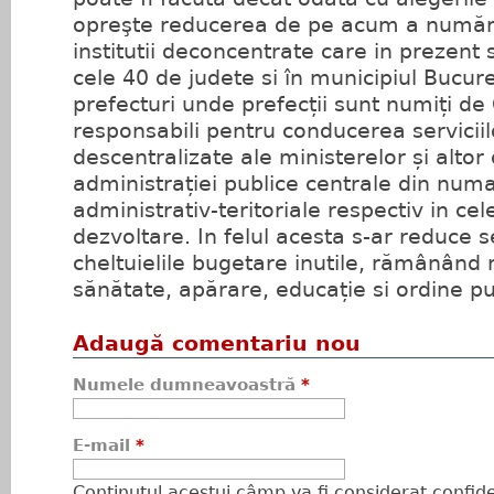
opreşte reducerea de pe acum a numărul
institutii deconcentrate care in prezent 
cele 40 de judete si în municipiul Bucure
prefecturi unde prefecții sunt numiți de
responsabili pentru conducerea serviciil
descentralizate ale ministerelor și altor
administrației publice centrale din numai
administrativ-teritoriale respectiv in cel
dezvoltare. In felul acesta s-ar reduce s
cheltuielile bugetare inutile, rămânând 
sănătate, apărare, educație si ordine pu
Adaugă comentariu nou
Numele dumneavoastră
*
E-mail
*
Conţinutul acestui câmp va fi considerat confiden