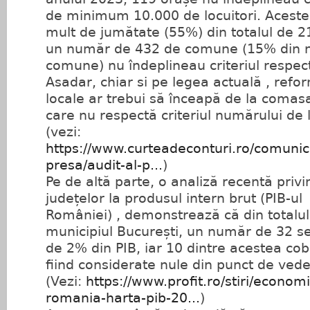
de minimum 10.000 de locuitori. Aceste
mult de jumătate (55%) din totalul de 2
un număr de 432 de comune (15% din n
comune) nu îndeplineau criteriul respect
Asadar, chiar si pe legea actuală , refo
locale ar trebui să înceapă de la coma
care nu respectă criteriul numărului de l
(vezi:
https://www.curteadeconturi.ro/comuni
presa/audit-al-p...
)
Pe de altă parte, o analiză recentă privi
județelor la produsul intern brut (PIB-ul
României) , demonstrează că din totalu
municipiul București, un număr de 32 s
de 2% din PIB, iar 10 dintre acestea co
fiind considerate nule din punct de ved
(Vezi:
https://www.profit.ro/stiri/economi
romania-harta-pib-20...
)