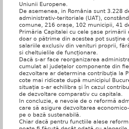
Uniunii Europene.
De asemenea, in România sunt 3.228 de
administrativ-teritoriale (UAT), constân
comune, 216 orașe, 102 municipii, 41 de 
Primăria Capitalei cu cele șase primării 
doar o pătrime din acestea pot susține c
salariile exclusiv din venituri proprii, fă
si cheltuielile de funcționare.
Dacă s-ar face reorganizarea administrat
cumulat al județelor componente din fi
dezvoltare ar determina contribuția la 
cote mai ridicate după municipiul Bucure
situația s-ar echilibra și în cazul contribu
de dezvoltare comparativ cu capitala.
In concluzie, e nevoie de o reformă admi
care să asigure dezvoltarea economico-
pe o bază sustenabilă.
Chiar dacă pentru functiile alese refor
poate fi făcută decât odată cu alegerile