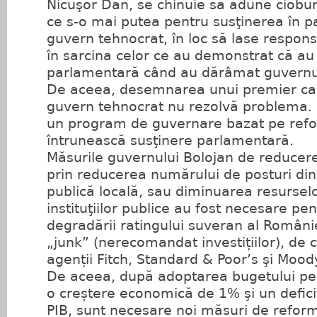
Nicuşor Dan, se chinuie să adune ciobur
ce s-o mai putea pentru susţinerea în p
guvern tehnocrat, în loc să lase respons
în sarcina celor ce au demonstrat că au
parlamentară când au dărâmat guvernul
De aceea, desemnarea unui premier car
guvern tehnocrat nu rezolvă problema. 
un program de guvernare bazat pe ref
întrunească susţinere parlamentară.
Măsurile guvernului Bolojan de reducere
prin reducerea numărului de posturi din
publică locală, sau diminuarea resurselo
instituţiilor publice au fost necesare pe
degradării ratingului suveran al Românie
„junk” (nerecomandat investițiilor), de c
agenții Fitch, Standard & Poor’s şi Mood
De aceea, după adoptarea bugetului p
o creștere economică de 1% şi un defici
PIB, sunt necesare noi măsuri de refor