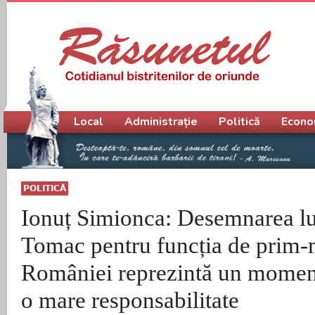
Meniu principal
Local
Administrație
Politică
Econo
POLITICĂ
Ionuț Simionca: Desemnarea l
Tomac pentru funcția de prim-m
României reprezintă un moment
o mare responsabilitate