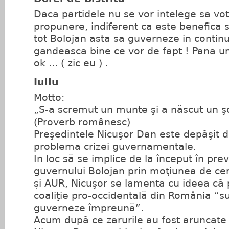
Daca partidele nu se vor intelege sa vo
propunere, indiferent ca este benefica
tot Bolojan asta sa guverneze in continu
gandeasca bine ce vor de fapt ! Pana una
ok ... ( zic eu ) .
Iuliu
Motto:
„S-a scremut un munte şi a născut un şo
(Proverb românesc)
Preşedintele Nicuşor Dan este depăşit de
problema crizei guvernamentale.
In loc să se implice de la început în pre
guvernului Bolojan prin moţiunea de c
și AUR, Nicuşor se lamenta cu ideea că p
coaliţie pro-occidentală din România “
guverneze împreună”.
Acum după ce zarurile au fost aruncate 