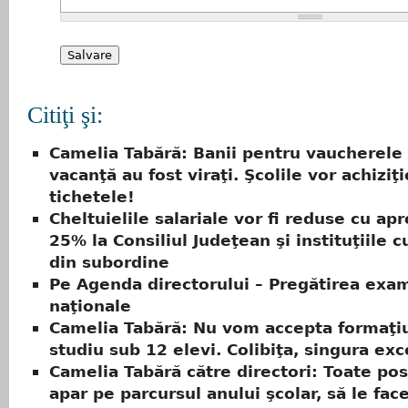
Citiţi şi:
Camelia Tabără: Banii pentru vaucherele
vacanţă au fost viraţi. Şcolile vor achiziţ
tichetele!
Cheltuielile salariale vor fi reduse cu ap
25% la Consiliul Judeţean şi instituţiile c
din subordine
Pe Agenda directorului – Pregătirea exa
naţionale
Camelia Tabără: Nu vom accepta formaţi
studiu sub 12 elevi. Colibiţa, singura exc
Camelia Tabără către directori: Toate pos
apar pe parcursul anului şcolar, să le face