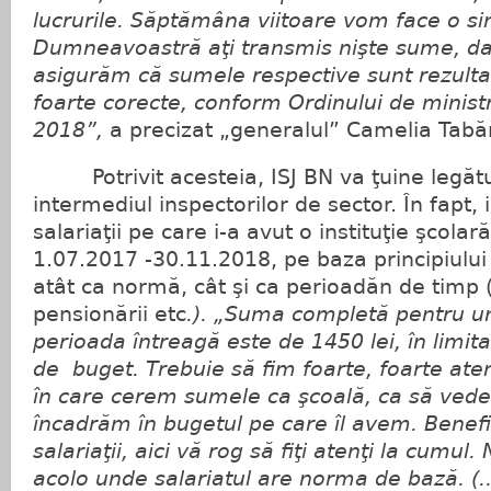
lucrurile. Săptămâna viitoare vom face o si
Dumneavoastră aţi transmis nişte sume, dar
asigurăm că sumele respective sunt rezultat
foarte corecte, conform Ordinului de ministr
2018”,
a precizat „generalul” Camelia Tabă
Potrivit acesteia, ISJ BN va ţuine legături
intermediul inspectorilor de sector. În fapt, i
salariaţii pe care i-a avut o instituţie şcolar
1.07.2017 -30.11.2018, pe baza principiului p
atât ca normă, cât şi ca perioadăn de timp 
pensionării etc
.). „Suma completă pentru un
perioada întreagă este de 1450 lei, în limi
de buget. Trebuie să fim foarte, foarte ate
în care cerem sumele ca şcoală, ca să ved
încadrăm în bugetul pe care îl avem. Benefic
salariaţii, aici vă rog să fiţi atenţi la cumu
acolo unde salariatul are norma de bază. (.