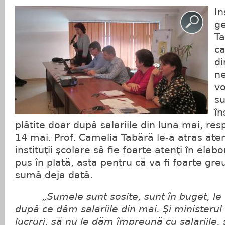
In
ge
Ta
ca
di
ne
vo
su
în
plătite doar după salariile din luna mai, re
14 mai. Prof. Camelia Tabără le-a atras aten
instituţii şcolare să fie foarte atenţi în elabo
pus în plată, asta pentru că va fi foarte gr
sumă deja dată.
„Sumele sunt sosite, sunt în buget, le 
după ce dăm salariile din mai. Şi ministerul
lucruri, să nu le dăm împreună cu salariile