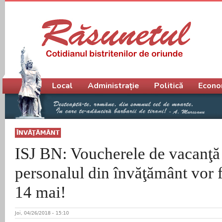
Meniu principal
Local
Administrație
Politică
Econo
ÎNVĂŢĂMÂNT
ISJ BN: Voucherele de vacanţă
personalul din învăţământ vor f
14 mai!
Joi, 04/26/2018 - 15:10