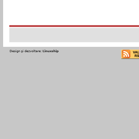
Design şi dezvoltare:
Linuxship