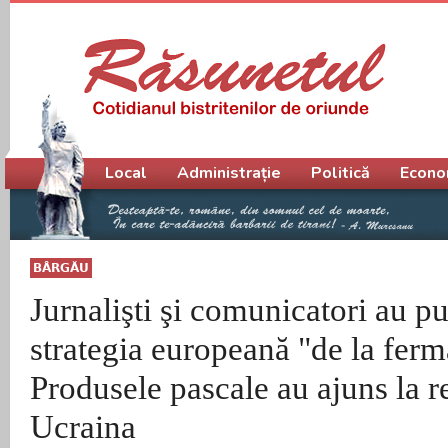
Meniu principal
Local
Administrație
Politică
Econo
BÂRGĂU
Jurnalişti şi comunicatori au pu
strategia europeană "de la fermă
Produsele pascale au ajuns la re
Ucraina