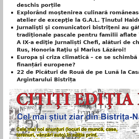
deschis porțile
Explorând moştenirea culinară româneas
atelier de excepţie la G.A.L. Ţinutul Haid
Jurnalişti şi comunicatori bistriţeni au g
tradiţionale pascale pentru familii aflate
A IX-a ediţie Jurnaliști Chefi, alături de c
Rus, Honoria Raţiu şi Marius Lăzăroi!
Europa și criza climatică – ce se schimbă 
finanțări europene?
22 de Picături de Rouă de pe Lună la Cas
Argintarului Bistrița