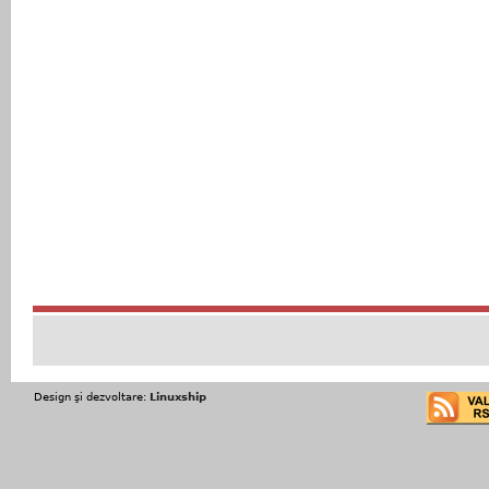
Design şi dezvoltare:
Linuxship