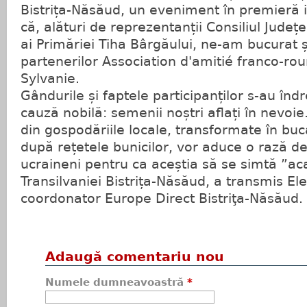
Bistrița-Năsăud, un eveniment în premieră i
că, alături de reprezentanții Consiliul Județ
ai Primăriei Tiha Bârgăului, ne-am bucurat 
partenerilor Association d'amitié franco-r
Sylvanie.
Gândurile și faptele participanților s-au înd
cauză nobilă: semenii noștri aflați în nevoi
din gospodăriile locale, transformate în buc
după rețetele bunicilor, vor aduce o rază de
ucraineni pentru ca aceștia să se simtă ”ac
Transilvaniei Bistrița-Năsăud, a transmis El
coordonator Europe Direct Bistriţa-Năsăud.
Adaugă comentariu nou
Numele dumneavoastră
*