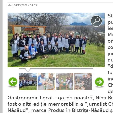
Mar, 04/19/2022 - 14:09
St
pu
ie
Ma
or
co
ju
au
”d
fu
în
Ch
de
Gastronomic Local – gazda noastră, Nina Ru
fost o altă ediție memorabilia a ”Jurnalist Ch
Năsăud”, marca Produs în Bistrița-Năsăud