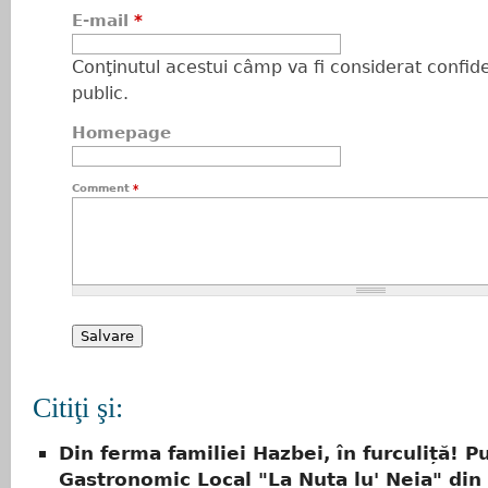
E-mail
*
Conţinutul acestui câmp va fi considerat confiden
public.
Homepage
Comment
*
Citiţi şi:
Din ferma familiei Hazbei, în furculiță! P
Gastronomic Local "La Nuța lu' Neia" din