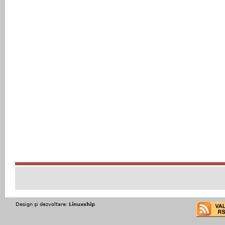
Design şi dezvoltare:
Linuxship