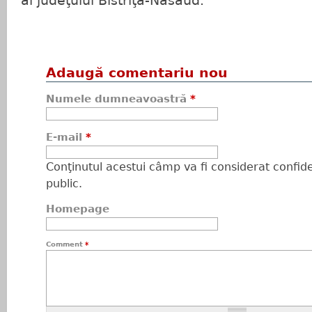
al judeţului Bistriţa-Năsăud.
Adaugă comentariu nou
Numele dumneavoastră
*
E-mail
*
Conţinutul acestui câmp va fi considerat confiden
public.
Homepage
Comment
*