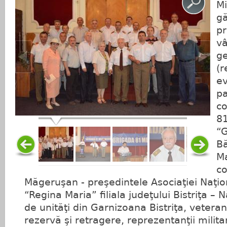
Mi
gă
pr
vâ
ge
(r
ev
pa
co
8
“G
Bă
Ma
co
Măgeruşan - preşedintele Asociaţiei Naţion
“Regina Maria” filiala judeţului Bistriţa 
de unităţi din Garnizoana Bistriţa, veteran
rezervă şi retragere, reprezentanţii militar