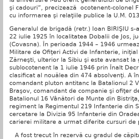
şi cadouri”, precizează ocotenent-colonel Fl
cu informarea şi relaţiile publice la U.M. 0
Generalul de brigadă (retr.) Ioan BIRIŞIU s-
22 iulie 1925 în localitatea Dobalii de Jos, j
(Covasna). În perioada 1944 – 1946 urmează
Militare de Ofiţeri Activi de Infanterie, iniţia
Zărneşti, ulterior la Sibiu şi este avansat la
sublocotenent la 1 iulie 1946 prin Înalt Decr
clasificat al nouălea din 474 absolvenţi. A în
comandant pluton antitanc la Batalionul 2 
Braşov, comandant de companie şi ofiţer de
Batalionul 16 Vânători de Munte din Bistriţa
regiment la Regimentul 219 Infanterie din S
cercetare la Divizia 95 Infanterie din Oradea
carierei militare a urmat diferite cursuri de
A fost trecut în rezervă cu gradul de căpi