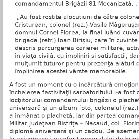
comandamentul Brigăzii 81 Mecanizată. .
„Au fost rostite alocuţiuni de către colon
Cristurean, colonel (rez.) Vasile Măgeruş
domnul Cornel Florea, la final luând cuvâ
brigadă (retr.) Ioan Birişiu, care în cuvin
descris parcurgerea carierei militare, act
în viaţa civilă, cu împliniri şi satisfacţii, da
mulţumit tuturor pentru prezenţa alături 
împlinirea acestei vârste memorabile.
A fost un moment cu o încărcătură emoţiona
încheierea festivităţii sărbătoritului i-a fost
locţiitorului comandantului brigăzii o plach
aniversară şi un album foto, colonelul (rez.
a înmânat o plachetă, iar din partea coman
Militar Judeţean Bistriţa – Năsăud, col. Flori
diplomă aniversară şi un cadou. De asemenea
la aniversare i-au oferit generalului de briga