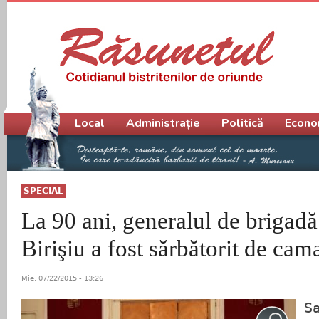
Meniu principal
Local
Administrație
Politică
Econo
SPECIAL
La 90 ani, generalul de brigadă 
Birişiu a fost sărbătorit de cam
Mie, 07/22/2015 - 13:26
Sa