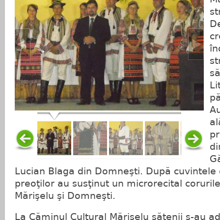
st
D
cr
în
st
să
Li
pă
Au
al
pr
di
Gă
Lucian Blaga din Domneşti. După cuvintele 
preoţilor au susţinut un microrecital corurile
Mărişelu şi Domneşti.
La Căminul Cultural Mărişelu sătenii s-au a