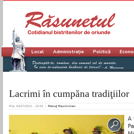
Meniu principal
Local
Administrație
Politică
Econo
Lacrimi în cumpăna tradiţiilor
Mie, 04/27/2011 - 15:02
Menuţ Maximinian
A 
Pa
Mă