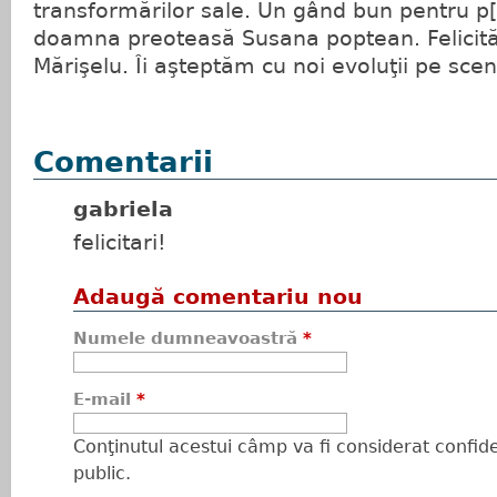
transformărilor sale. Un gând bun pentru p[r
doamna preoteasă Susana poptean. Felicităr
Mărişelu. Îi aşteptăm cu noi evoluţii pe scene
Comentarii
gabriela
felicitari!
Adaugă comentariu nou
Numele dumneavoastră
*
E-mail
*
Conţinutul acestui câmp va fi considerat confiden
public.