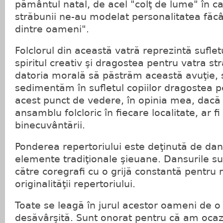
pământul natal, de acel "colţ de lume" în care
străbunii ne-au modelat personalitatea fă
dintre oameni".
Folclorul din această vatră reprezintă sufletu
spiritul creativ şi dragostea pentru vatra s
datoria morală să păstrăm această avuţie, s
sedimentăm în sufletul copiilor dragostea pe
acest punct de vedere, în opinia mea, dacă 
ansamblu folcloric în fiecare localitate, ar fi
binecuvântării.
Ponderea repertoriului este deţinută de dan
elemente tradiţionale şieuane. Dansurile s
către coregrafi cu o grijă constantă pentru
originalităţii repertoriului.
Toate se leagă în jurul acestor oameni de o
desăvârşită. Sunt onorat pentru că am ocaz