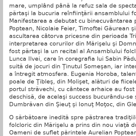
mare, umplând până la refuz sala de spectac
părtaşi la bucuria reînfiinţării ansamblului fo
Manifestarea a debutat cu binecuvântarea p
Poptean, Nicolaie Feier, Timoftei Găurean ş
ascultarea câtorva pricesne din perioada Trio
interpretarea corurilor din Mărişelu şi Domn
fost părtaşi la un recital al Ansamblului folc
Lunca Ilvei, care în coregrafia lui Sabin Pă
suită de jocuri din Ţinutul Someşan, iar in
a întregit atmosfera. Eugenia Horoba, talent
poale de Ţibleş, din Molişet, alături de fiicel
portul străvechi, cu cântece arhaice au fos
deschisă, de acelaşi success bucurându-se 
Dumbrăvan din Şieuţ şi Ionuţ Moţoc, din Gle
O sărbătoare inedită spre păstrarea tradiţii
folcloric din Mărişelu a prins din nou viaţă 
Oameni de suflet părintele Aurelian Poptean,