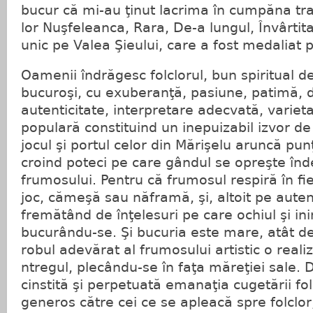
bucur că mi-au ţinut lacrima în cumpăna trad
lor Nuşfeleanca, Rara, De-a lungul, Învârtita
unic pe Valea Şieului, care a fost medaliat p
Oamenii îndrăgesc folclorul, bun spiritual de
bucuroşi, cu exuberanţă, pasiune, patimă, d
autenticitate, interpretare adecvată, varieta
populară constituind un inepuizabil izvor de 
jocul şi portul celor din Mărişelu aruncă pun
croind poteci pe care gândul se opreşte înd
frumosului. Pentru că frumosul respiră în fi
joc, cămeşă sau năframă, şi, altoit pe autent
fremătând de înţelesuri pe care ochiul şi in
bucurându-se. Şi bucuria este mare, atât d
robul adevărat al frumosului artistic o real
ntregul, plecându-se în faţa măreţiei sale.
cinstită şi perpetuată emanaţia cugetării fol
generos către cei ce se apleacă spre folclor