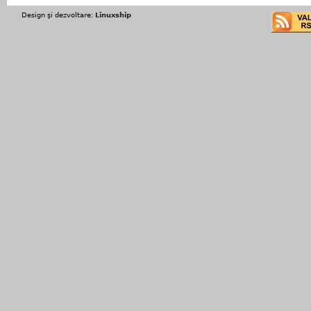
Design şi dezvoltare:
Linuxship