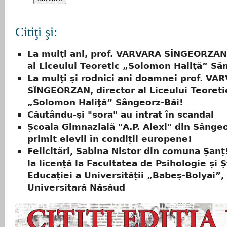
Citiţi şi:
La mulţi ani, prof. VARVARA SÎNGEORZAN,
al Liceului Teoretic „Solomon Haliţă” Sâ
La mulţi și rodnici ani doamnei prof. VA
SÎNGEORZAN, director al Liceului Teoreti
„Solomon Haliţă” Sângeorz-Băi!
Căutându-şi "sora" au intrat în scandal
Școala Gimnazială "A.P. Alexi" din Sângeo
primit elevii în condiții europene!
Felicitări, Sabina Nistor din comuna Șanț
la licență la Facultatea de Psihologie și Ș
Educației a Universității „Babeș-Bolyai”,
Universitară Năsăud