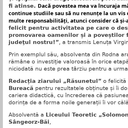
Dacă povestea mea va încuraja măc
fi atinse.
continue studiile sau să nu renunțe la un vis 
multe responsabilități, atunci consider că și-a
felicit pentru activitatea pe care o des
promovarea oamenilor și a poveștilor
judeţul nostru!”
, a transmis Lenuța Virgi
Prin exemplul său, absolventa din Rodna ar
rămâne o investiție valoroasă în orice etapă 
niciodată nu este prea târziu pentru a urma
Redacția ziarului „Răsunetul”
o felicit
Bureacă
pentru rezultatele obținute și îi d
cariera didactică, cu încrederea că pasiune
dorința de a forma noile generații îi vor călă
Absolventă a
Liceului Teoretic „Solomon
Sângeorz-Băi
,