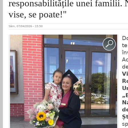
responsabilitățile unei familii. 
vise, se poate!"
Sâm, 07/04/2026 - 15:50
Do
te
în
Ac
d
V
R
U
„
N
d
Ș
sp