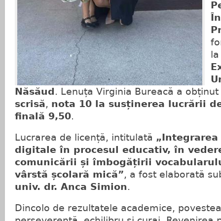
P
Î
P
f
la
E
U
Năsăud
. Lenuța Virginia Bureacă a obținu
scrisă
,
nota 10 la susținerea lucrării d
finală 9,50
.
Lucrarea de licență, intitulată
„Integrarea
digitale în procesul educativ, în veder
comunicării și îmbogățirii vocabularulu
vârstă școlară mică”
, a fost elaborată 
univ. dr. Anca Simion
.
Dincolo de rezultatele academice, poveste
perseverență, echilibru și curaj. Revenirea p