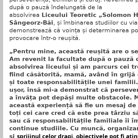
după o pauză îndelungată de la
absolvirea
Liceului Teoretic „Solomon H
Sângeorz-Băi
, și îmbinarea studiilor cu vi
demonstrează că voința și determinarea po
provocare într-o reușită.
„Pentru mine, această reușită are o se
Am revenit la facultate după o pauză 
absolvirea liceului și am parcurs cei tr
fiind căsătorită, mamă, având în grijă
și toate responsabilitățile unei famili
ușor, însă mi-a demonstrat că persever
a învăța pot depăși multe obstacole.
M
această experiență să fie un mesaj de
toți cei care cred că este prea târziu s
sau că responsabilitățile familiale îi î
continue studiile. Cu muncă, organiza
sprijinul celor dragi, obiectivele pot fi atin
ş
i