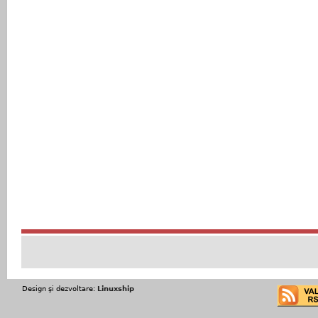
Design şi dezvoltare:
Linuxship