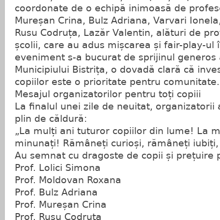
coordonate de o echipă inimoasă de profeso
Mureșan Crina, Bulz Adriana, Varvari Ionel
Rusu Codruța, Lazăr Valentin, alături de prof
școlii, care au adus mișcarea și fair-play-ul 
eveniment s-a bucurat de sprijinul generos 
Municipiului Bistrița, o dovadă clară că inves
copiilor este o prioritate pentru comunitate.
​Mesajul organizatorilor pentru toți copiii
​La finalul unei zile de neuitat, organizator
plin de căldură:
​„La mulți ani tuturor copiilor din lume! La mu
minunați! Rămâneți curioși, rămâneți iubiți,
​Au semnat cu dragoste de copii și prețuire
​Prof. Lolici Simona
​Prof. Moldovan Roxana
​Prof. Bulz Adriana
​Prof. Mureșan Crina
​Prof. Rusu Codruța