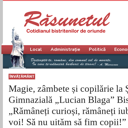
Meniu principal
Local
Administrație
Politică
Econo
ÎNVĂŢĂMÂNT
Magie, zâmbete și copilărie la 
Gimnazială „Lucian Blaga” Bist
„Rămâneți curioși, rămâneți iub
voi! Să nu uităm să fim copii!”