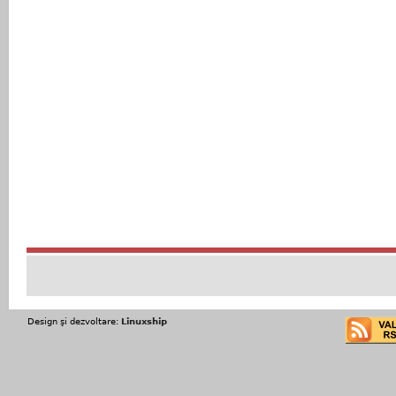
Design şi dezvoltare:
Linuxship