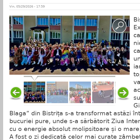
Vin, 05/29/2026 - 17:59
​B
Ex
ca
ni
ca
un
ia
to
va
ac
su
Gi
Blaga” din Bistrița s-a transformat astăzi în
bucuriei pure, unde s-a sărbătorit Ziua Inter
cu o energie absolut molipsitoare și o mare
​A fost o zi dedicată celor mai curate zâmb