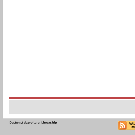
Design şi dezvoltare:
Linuxship