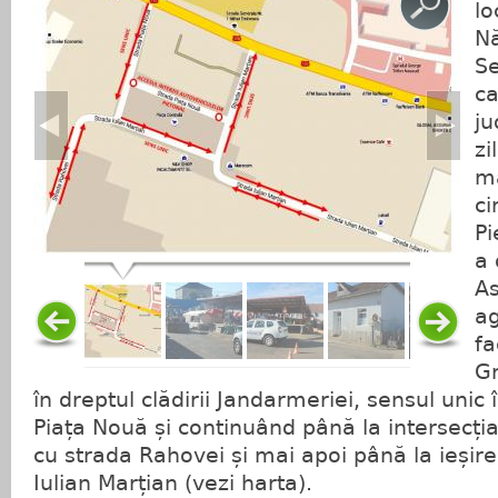
lo
Nă
Se
ca
ju
zi
mă
ci
Pi
a 
As
ag
fa
Gr
în dreptul clădirii Jandarmeriei, sensul unic
Piața Nouă și continuând până la intersecția 
cu strada Rahovei și mai apoi până la ieșire
Iulian Marțian (vezi harta).