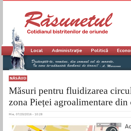
Meniu principal
Local
Administrație
Politică
Econo
NĂSĂUD
Măsuri pentru fluidizarea circul
zona Pieței agroalimentare din
Mie, 07/20/2016 - 10:28
Ad