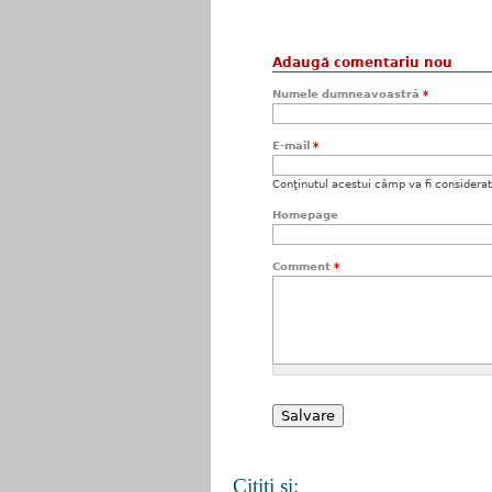
Adaugă comentariu nou
Numele dumneavoastră
*
E-mail
*
Conţinutul acestui câmp va fi considerat c
Homepage
Comment
*
Citiţi şi: