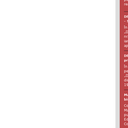
re
DR
– 
În
„D
nr
ia
ap
DR
pr
În
pe
„D
di
19
Ma
bi
Co
Ma
pu
Ed
Co