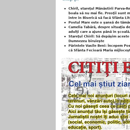
Chiril, stareţul Mănăstirii Parva-
boala să nu mai fie. Preoţii sunt me
intre în Biserică să facă Sfânta Li
Postul Mare este o şansă de tămăd
Camelia Tabără, despre situaţia de 
adulţi care a ajuns până în şcoa
Stareţul Chiril: Să depăşim acest
Dumnezeu biruieşte
Părintele Vasile Beni: Începem Po
că Sfânta Fecioară Maria mijloceşt