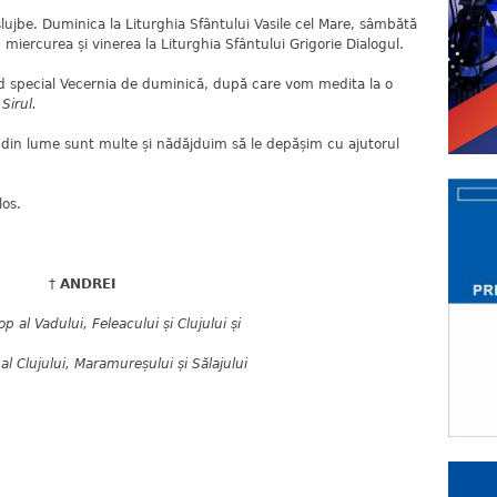
slujbe. Duminica la Liturghia Sfântului Vasile cel Mare, sâmbătă
 miercurea și vinerea la Liturghia Sfântului Grigorie Dialogul.
od special Vecernia de duminică, după care vom medita la o
Sirul.
din lume sunt multe și nădăjduim să le depășim cu ajutorul
los.
†
ANDREI
 al Vadului, Feleacului și Clujului și
l Clujului, Maramureșului și Sălajului