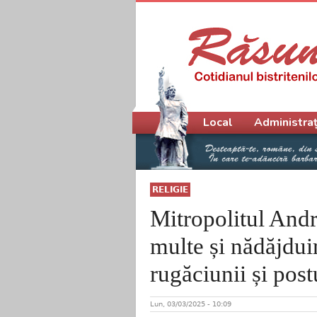
Meniu principal
Local
Administraț
RELIGIE
Mitropolitul Andr
multe și nădăjdui
rugăciunii și post
Lun, 03/03/2025 - 10:09