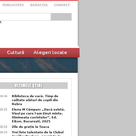
PUBLICITATE
REDACŢIA
CONTACT
e
ular de căutare
Cultură
Alegeri locale
08:46
Biblioteca de vară. Timp de
calitate alături de copiii din
Rebra
08:32
Elena M Câmpan: „Dacă există.
Visul pe care l-am ținut minte.
Dimineața cuvintelor”, Ed.
Eikon, București, 2025
08:26
Zile de grație la Teaca
08:20
Trei fete talentate de la Clubul