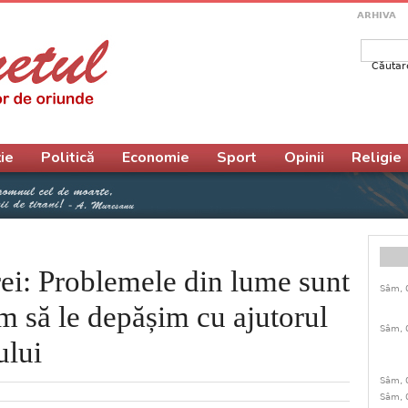
ARHIVA
Căutar
Form
ie
Politică
Economie
Sport
Opinii
Religie
ei: Problemele din lume sunt
Sâm, 
m să le depășim cu ajutorul
Sâm, 
ului
Sâm, 
Sâm, 