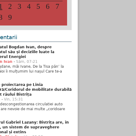
1
2
3
4
5
6
7
8
9
ntarii
atul Bogdan Ivan, despre
ul său și deciziile luate la
erul Energiei
n Ivan
-
Sâm, 07:21
dane, măi Ivane, De la Tisa pân’ la
Noi îi mulțumim lui nașul Care te-a
 proiectarea pe Linia
ră/Coridorul de mobilitate durabilă
t râului Bistrița
u
-
Vin, 15:31
descongestionarea circulatiei auto
a are nevoie de mai multe „coridoare
ul Gabriel Lazany: Bistrița are, în
t, un sistem de supraveghere
onal și extins