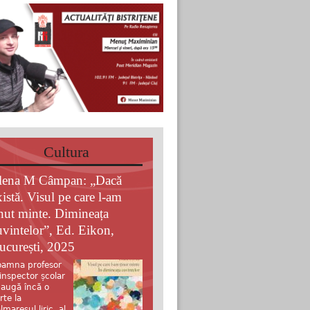
Cultura
lena M Câmpan: „Dacă
xistă. Visul pe care l-am
inut minte. Dimineața
uvintelor”, Ed. Eikon,
ucurești, 2025
amna profesor
 inspector școlar
augă încă o
rte la
lmaresul liric al