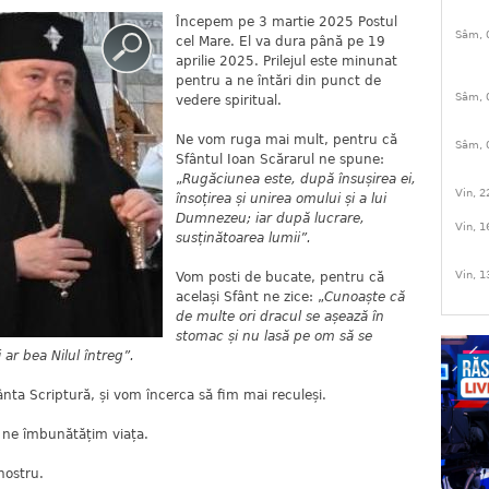
Începem pe 3 martie 2025 Postul
Sâm, 
cel Mare. El va dura până pe 19
aprilie 2025. Prilejul este minunat
pentru a ne întări din punct de
Sâm, 
vedere spiritual.
Ne vom ruga mai mult, pentru că
Sâm, 
Sfântul Ioan Scărarul ne spune:
„
Rugăciunea este, după însușirea ei,
Vin, 2
însoțirea și unirea omului și a lui
Dumnezeu; iar după lucrare,
Vin, 1
susținătoarea lumii”.
Vin, 1
Vom posti de bucate, pentru că
același Sfânt ne zice: „
Cunoaște că
de multe ori dracul se așează în
stomac și nu lasă pe om să se
 ar bea Nilul întreg”.
nta Scriptură, și vom încerca să fim mai reculeși.
 ne îmbunătățim viața.
 nostru.