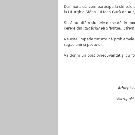
Dar mai ales, vom participa la sfintele 
la Liturghia Sfântului Ioan Gură de Aur,
Și să nu uităm slujbele de seară, în m
cerere din
Rugăciunea Sfântului Efrem 
Ne este limpede tuturor că problemele 
rugăciunii și postului.
Vă dorim un post binecuvântat și cu fo
Arhiepiscop
Mitropolit a