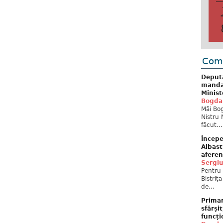
Come
Deput
mandat
Minist
Bogda
Măi Bog
Nistru 
făcut...
Începe
Albast
aferen
Sergi
Pentru 
Bistriț
de...
Primar
sfârși
funcți