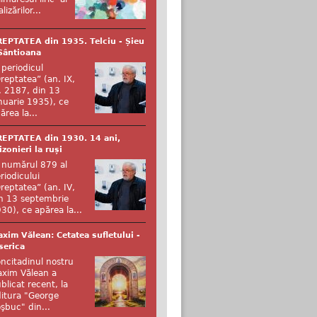
alizărilor...
EPTATEA din 1935. Telciu - Șieu
Sântioana
 periodicul
reptatea” (an. IX,
. 2187, din 13
nuarie 1935), ce
ărea la...
EPTATEA din 1930. 14 ani,
izonieri la ruși
 numărul 879 al
riodicului
reptatea” (an. IV,
n 13 septembrie
30), ce apărea la...
xim Vălean: Cetatea sufletului -
serica
ncitadinul nostru
xim Vălean a
blicat recent, la
itura "George
şbuc" din...