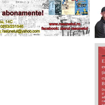
E
e
ț
c
B
Do
și
ad
ca
pa