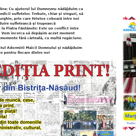
Rebra: Cu ajutorul lui Dumnezeu nădăjduim ca
dicii sufletelor. Trebuie, chiar şi singuri, să
turghie, prin care Hristos coboară între noi
uire sufletească şi trupească
la Piatra Fântânele: Este un conflict între
lă. Vom încerca să depăşim acest moment
e momente fără cârteală, cu multă rugăciune.
stul Adormirii Maicii Domnului și nădăjduim
e pentru fiecare dintre noi