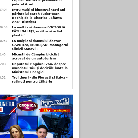
Copiilor Beclean, premiate in
județul Arad
07:04
Întru mulţi şi binecuvântați ani
părintelui paroh Tudor-Ioan
Bechiș de la Biserica „Sfânta
Ana” Bistrița!
06:59
La mulți ani doamnei VICTORIA
FĂTU NALAŢI, scriitor și artist
plastic!
06:57
La mulţi ani domnului doctor
GAVRILAŞ MUREŞAN, managerul
Clinicii Sanovil!
2:45
Miceștii de Câmpie: biciclist
acroșat de un autoturism
6:08
Deputatul Bogdan Ivan, despre
mandatul său și deciziile luate la
Ministerul Energiei
3:51
Trei tineri - din Florești și Salva -
reținuți pentru tâlhărie