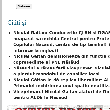
Citiţi şi:
Niculai Gaitan: Conducerile CJ BN și DGA
neapărat să închidă Centrul pentru Prote
Copilului Năsăud, centru de tip familial! 
interese la mijloc?!
Niculai Găitan demisionează din funcţia 
copreşedinte al PNL Năsăud
Năsăudul a rămas fără viceprimar. Niculai
a pierdut mandatul de consilier local
Niculai Găitan le dă replica liberalilor: A
Primăriei închirierea unui spaţiu neutiliz
Viceprimarul Niculai Găitan alături de Do
pentru ALDE la Năsăud