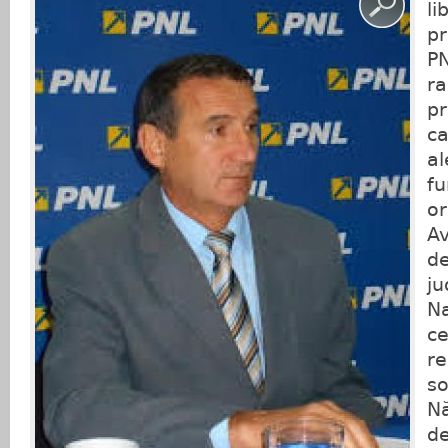
li
pr
PN
ra
pr
ca
al
fu
or
Av
de
ju
Na
ce
re
so
Nă
de