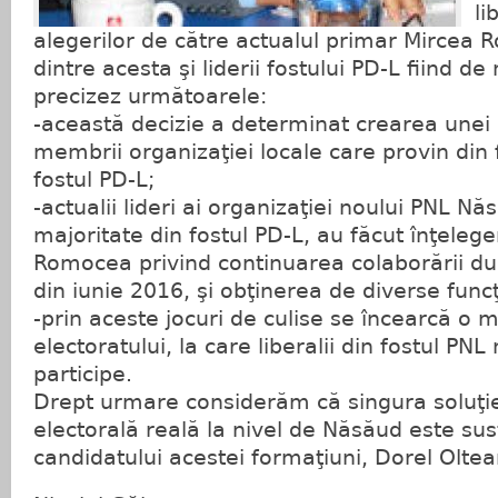
li
alegerilor de către actualul primar Mircea 
dintre acesta şi liderii fostului PD-L fiind d
precizez următoarele:
-această decizie a determinat crearea unei s
membrii organizaţiei locale care provin din f
fostul PD-L;
-actualii lideri ai organizaţiei noului PNL Nă
majoritate din fostul PD-L, au făcut înţelege
Romocea privind continuarea colaborării dup
din iunie 2016, şi obţinerea de diverse funcţi
-prin aceste jocuri de culise se încearcă o 
electoratului, la care liberalii din fostul PN
participe.
Drept urmare considerăm că singura soluţie
electorală reală la nivel de Năsăud este su
candidatului acestei formaţiuni, Dorel Oltea