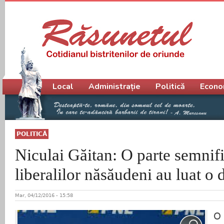
Meniu principal
Local
Administrație
Politică
Econo
POLITICĂ
Niculai Găitan: O parte semnifi
liberalilor năsăudeni au luat o 
Mar, 04/12/2016 - 15:58
O 