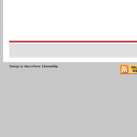
Design şi dezvoltare:
Linuxship