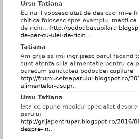
Ursu Tatiana
Eu nu il vopsesc atat de des caci mi-e f
chit ca folosesc spre exemplu, masti ca c
de ricin…
http://podoabacapilara.blogsp
de-par-cu-ulei-de-ricin...
Tatiana
Am grija sa imi ingrijsesc parul facand t
sunt atenta si la alimentatie pentru ca 
oarecum sanatatea podoabei capilare
http://frumuseteaparului.blogspot.ro/20
alimentelor-asupr...
Ursu Tatiana
Iata ce spune medicul specialist despre 
parului
http://grijapentrupar.blogspot.ro/2016/08
despre-in...