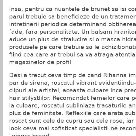
Insa, pentru ca nuantele de brunet sa isi co
parul trebuie sa beneficieze de un tratamen
intretinerii periodice determinand obtinerea
fade, fara personalitate. Un balsam hranit
aduce un plus de stralucire si o masca hidr
produsele pe care trebuie sa le achizitionat
fiind cea care ar trebui sa va atraga atentia
magazinelor de profil.
Desi a trecut ceva timp de cand Rihanna im
par de sirena, roscatul vibrant evidentiind
clipuri ale artistei, aceasta culoare inca p
hair stilystlilor. Recomandat femeilor care 
la culoare, roscatul subliniaza trasaturile an
plus de feminitate. Reflexiile care arata su
roscat sunt cele de cupru sau cele rose, iar
look ceva mai sofisticat specialistii ne re
"ginger bread".