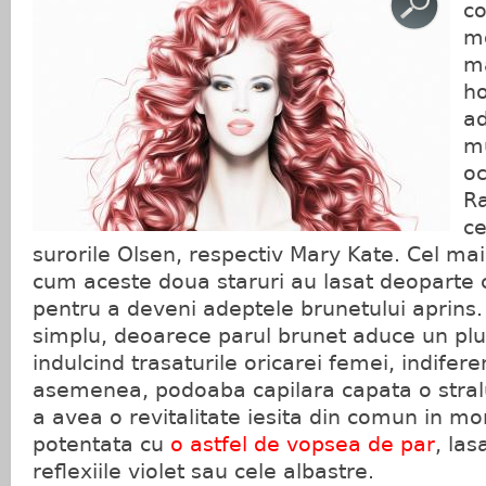
co
mo
ma
ho
ad
mu
oc
R
ce
surorile Olsen, respectiv Mary Kate. Cel mai
cum aceste doua staruri au lasat deoparte 
pentru a deveni adeptele brunetului aprins.
simplu, deoarece parul brunet aduce un plu
indulcind trasaturile oricarei femei, indifer
asemenea, podoaba capilara capata o stralu
a avea o revitalitate iesita din comun in m
potentata cu
o astfel de vopsea de par
, la
reflexiile violet sau cele albastre.