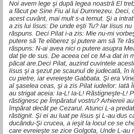
Noi avem lege şi după legea noastră El tre
a făcut pe Sine Fiu al lui Dumnezeu. Deci, c
acest cuvânt, mai mult s-a temut. Şi a intrat i
a zis lui Iisus: De unde eşti Tu? Iar Iisus nu 
răspuns. Deci Pilat i-a zis: Mie nu-mi vorbe
putere să Te eliberez şi putere am să Te răs
răspuns: N-ai avea nici o putere asupra Mea,
dat ţie de sus. De aceea cel ce M-a dat in 
păcat are.Deci Pilat, auzind cuvintele acest
Iisus şi a şezut pe scaunul de judecată, în 
cu pietre, iar evreieşte Gabbata. Şi era Vin
al şaselea ceas, şi a zis Pilat iudeilor: Iată
au strigat aceia: Ia-L! Ia-L! Răstigneşte-L! Pi
răstignesc pe Împăratul vostru? Arhiereii 
împărat decât pe Cezarul. Atunci L-a predat 
răstignit. Şi ei au luat pe Iisus şi L-au dus ca
ducându-Şi crucea, a ieşit la locul ce se c
care evreieşte se zice Golgota, Unde L-au r