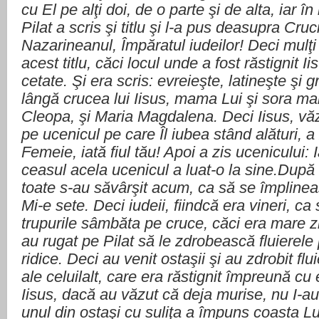
cu El pe alţi doi, de o parte şi de alta, iar în
Pilat a scris şi titlu şi l-a pus deasupra Cruci
Nazarineanul, Împăratul iudeilor! Deci mulţi d
acest titlu, căci locul unde a fost răstignit 
cetate. Şi era scris: evreieşte, latineşte şi 
lângă crucea lui Iisus, mama Lui şi sora ma
Cleopa, şi Maria Magdalena. Deci Iisus, v
pe ucenicul pe care Îl iubea stând alături, 
Femeie, iată fiul tău! Apoi a zis ucenicului:
ceasul acela ucenicul a luat-o la sine.După 
toate s-au săvârşit acum, ca să se împlineas
Mi-e sete. Deci iudeii, fiindcă era vineri, c
trupurile sâmbăta pe cruce, căci era mare z
au rugat pe Pilat să le zdrobească fluierele p
ridice. Deci au venit ostaşii şi au zdrobit flui
ale celuilalt, care era răstignit împreună cu 
Iisus, dacă au văzut că deja murise, nu I-au 
unul din ostaşi cu suliţa a împuns coasta Lui