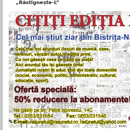
„Răstignește-L”