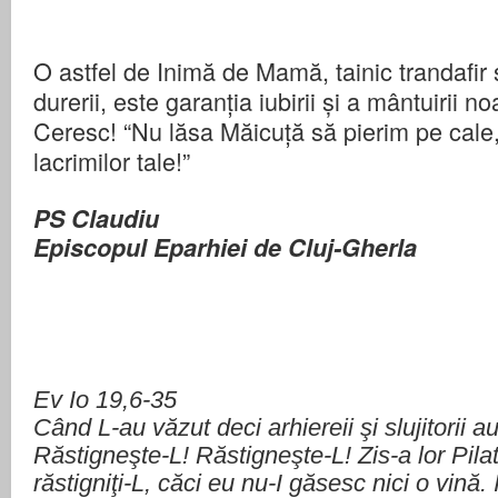
O astfel de Inimă de Mamă, tainic trandafir
durerii, este garanția iubirii și a mântuirii n
Ceresc! “Nu lăsa Măicuță să pierim pe cale,
lacrimilor tale!”
PS Claudiu
Episcopul Eparhiei de Cluj-Gherla
Ev Io 19,6-35
Când L-au văzut deci arhiereii şi slujitorii au
Răstigneşte-L! Răstigneşte-L! Zis-a lor Pilat:
răstigniţi-L, căci eu nu-I găsesc nici o vină.