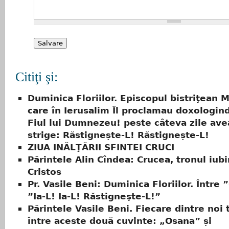
Citiţi şi:
Duminica Floriilor. Episcopul bistriţean M
care în Ierusalim Îl proclamau doxologin
Fiul lui Dumnezeu! peste câteva zile ave
strige: Răstignește-L! Răstignește-L!
ZIUA INĂLŢĂRII SFINTEI CRUCI
Părintele Alin Cîndea: Crucea, tronul iubir
Cristos
Pr. Vasile Beni: Duminica Floriilor. Între 
”Ia-L! Ia-L! Răstigneşte-L!”
Părintele Vasile Beni. Fiecare dintre noi 
între aceste două cuvinte: „Osana” și