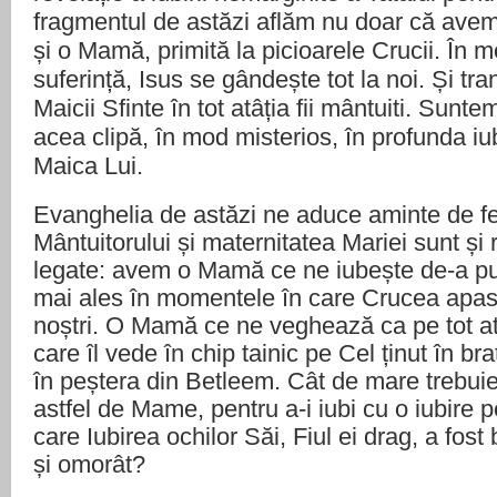
fragmentul de astăzi aflăm nu doar că avem 
și o Mamă, primită la picioarele Crucii. Î
suferință, Isus se gândește tot la noi. Și tr
Maicii Sfinte în tot atâția fii mântuiti. Sunt
acea clipă, în mod misterios, în profunda iub
Maica Lui.
Evanghelia de astăzi ne aduce aminte de fe
Mântuitorului și maternitatea Mariei sunt ș
legate: avem o Mamă ce ne iubește de-a pur
mai ales în momentele în care Crucea apas
noștri. O Mamă ce ne veghează ca pe tot atâț
care îl vede în chip tainic pe Cel ținut în braț
în peștera din Betleem. Cât de mare trebuie 
astfel de Mame, pentru a-i iubi cu o iubire p
care Iubirea ochilor Săi, Fiul ei drag, a fost b
și omorât?