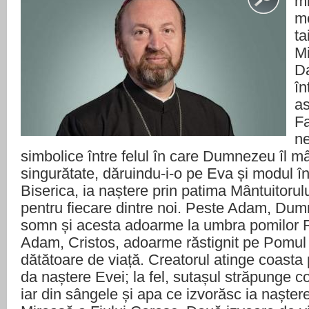
mi
me
ta
Mi
Da
în
as
Fa
ne
simbolice între felul în care Dumnezeu îl 
singurătate, dăruindu-i-o pe Eva și modul î
Biserica, ia naștere prin patima Mântuitorul
pentru fiecare dintre noi. Peste Adam, Dum
somn și acesta adoarme la umbra pomilor Rai
Adam, Cristos, adoarme răstignit pe Pomul
dătătoare de viață. Creatorul atinge coasta
da naștere Evei; la fel, sutașul străpunge 
iar din sângele și apa ce izvorăsc ia naște