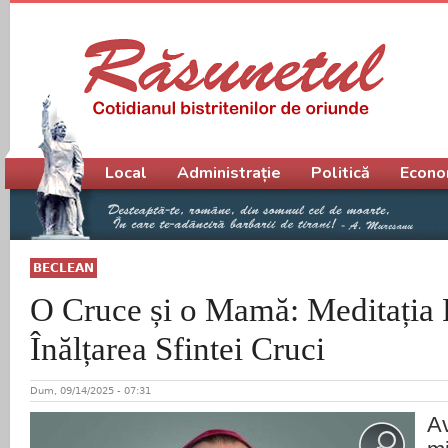
Meniu principal
Local
Administrație
Politică
Econo
BECLEAN
O Cruce și o Mamă: Meditația 
Înălțarea Sfintei Cruci
Dum, 09/14/2025 - 07:31
A