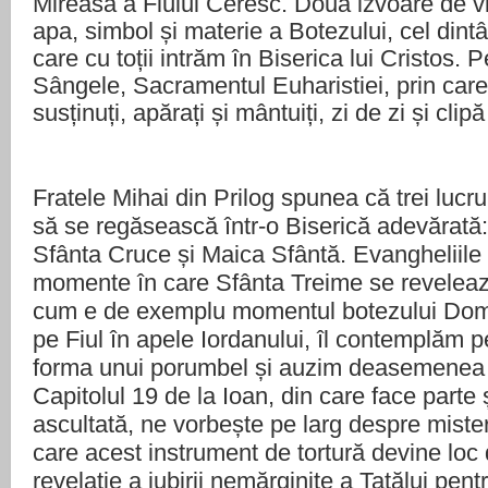
Mireasă a Fiului Ceresc. Două izvoare de vi
apa, simbol și materie a Botezului, cel dint
care cu toții intrăm în Biserica lui Cristos. 
Sângele, Sacramentul Euharistiei, prin care
susținuți, apărați și mântuiți, zi de zi și clip
Fratele Mihai din Prilog spunea că trei lucru
să se regăsească într-o Biserică adevărată
Sfânta Cruce și Maica Sfântă. Evangheliile
momente în care Sfânta Treime se reveleaz
cum e de exemplu momentul botezului Domn
pe Fiul în apele Iordanului, îl contemplăm p
forma unui porumbel și auzim deasemenea g
Capitolul 19 de la Ioan, din care face parte
ascultată, ne vorbește pe larg despre misteru
care acest instrument de tortură devine loc 
revelație a iubirii nemărginite a Tatălui pentr