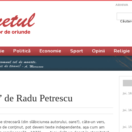
ARHIVA
Căutar
Form
ie
Politică
Economie
Sport
Opinii
Religie
Joi, 1
” de Radu Petrescu
Joi, 1
se strecoară (din slăbiciunea autorului, oare?), câte-un vers,
Joi, 1
se de conţinut, pot deveni texte independente, aşa cum am