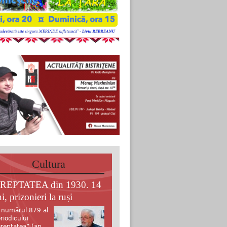
Cultura
REPTATEA din 1930. 14
i, prizonieri la ruși
 numărul 879 al
riodicului
reptatea” (an.