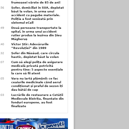
frumoasei vârste de 85 de ani!
3:56
Șofer, domiciliat în SUA, depistat
băut la volan, în urma unui
accident cu pagube materiale.
Poliția a fost sesizată prin
sistemul eCall
3:49
Două persoane transportate la
spital, în urma unui accident
rutier produs la ieșirea din Șieu
Măgheruș
3:40
Victor Știr: Adevărurile
”Revoluției” din 1989
3:32
Șofer din Năsăud, care circula
haotic, depistat băut la volan
1:07
Cum să alegi polița de asigurare
medicală privată potrivită
pentru tine: 5 aspecte esențiale
la care să fii atent
1:05
Vara nu iartă plămânii: ce fac
ceaiurile medicinale când aerul
condiționat și praful de sezon îți
dau bătăi de cap
1:03
Lucrările de restaurare a Cetății
Medievale Bistrița, finanțate din
fonduri europene, au fost
finalizate