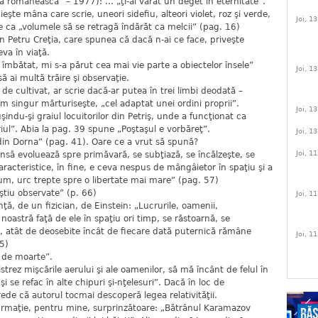
rtea românească” – 1977): … „ţi-ai vârât un deget în eternitate”.
ieşte mâna care scrie, uneori sidefiu, alteori violet, roz şi verde,
Joi, 1
e ca „volumele să se retragă îndărăt ca melcii” (pag. 16)
in Petru Creţia, care spunea că dacă n-ai ce face, priveşte
eva în viaţă.
 îmbătat, mi s-a părut cea mai vie parte a obiectelor însele”
Joi, 1
ă ai multă trăire şi observaţie.
de cultivat, ar scrie dacă-ar putea în trei limbi deodată –
um singur mărturiseşte, „cel adaptat unei ordini proprii”.
Joi, 1
şindu-şi graiul locuitorilor din Petriş, unde a funcţionat ca
ul”. Abia la pag. 39 spune „Poştaşul e vorbăreţ”.
Joi, 1
din Dorna” (pag. 41). Oare ce a vrut să spună?
Joi, 1
l însă evoluează spre primăvară, se subţiază, se încălzeşte, se
racteristice, în fine, e ceva nespus de mângâietor în spaţiu şi a
cum, urc trepte spre o libertate mai mare” (pag. 57)
 ştiu observate” (p. 66)
Joi, 1
ă, de un fizician, de Einstein: „Lucrurile, oamenii,
 noastră faţă de ele în spaţiu ori timp, se răstoarnă, se
e, atât de deosebite încât de fiecare dată puternică rămâne
Joi, 1
85)
ă de moarte”.
trez mişcările aerului şi ale oamenilor, să mă încânt de felul în
i se refac în alte chipuri şi-nţelesuri”. Dacă în loc de
crede că autorul tocmai descoperă legea relativităţii.
irmaţie, pentru mine, surprinzătoare: „Bătrânul Karamazov