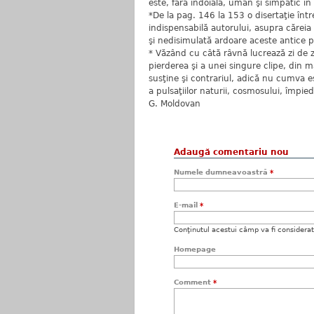
este, fără îndoială, uman şi simpatic în 
*De la pag. 146 la 153 o disertaţie într
indispensabilă autorului, asupra căreia 
şi nedisimulată ardoare aceste antice p
* Văzând cu câtă râvnă lucrează zi de z
pierderea şi a unei singure clipe, din
susţine şi contrariul, adică nu cumva e
a pulsaţiilor naturii, cosmosului, împi
G. Moldovan
Adaugă comentariu nou
Numele dumneavoastră
*
E-mail
*
Conţinutul acestui câmp va fi considerat c
Homepage
Comment
*