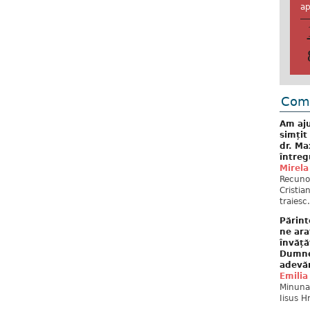
ap
Come
Am aju
simțit
dr. Ma
întreg
Mirela
Recuno
Cristia
traiesc.
Părint
ne ara
învăță
Dumne
adevă
Emilia
Minunat
Iisus H