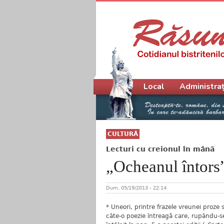
Meniu principal
Local
Administraț
CULTURĂ
Lecturi cu creionul în mână
„Ocheanul întors
Dum, 05/19/2013 - 22:14
* Uneori, printre frazele vreunei proze 
câte-o poezie întreagă care, rupându-