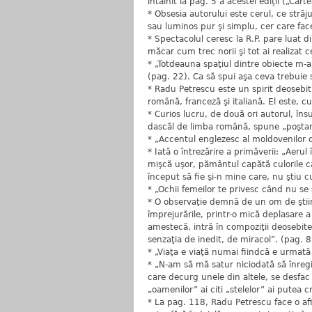
întâlnit la pag. 5 a acestei ediţii („Ca
* Obsesia autorului este cerul, ce străju
sau luminos pur şi simplu, cer care fac
* Spectacolul ceresc la R.P. pare luat d
măcar cum trec norii şi tot ai realizat c
* „Totdeauna spaţiul dintre obiecte m-a
(pag. 22). Ca să spui aşa ceva trebuie s
* Radu Petrescu este un spirit deosebit 
română, franceză şi italiană. El este, c
* Curios lucru, de două ori autorul, însu
dascăl de limba română, spune „poştari
* „Accentul englezesc al moldovenilor 
* Iată o întrezărire a primăverii: „Aeru
mişcă uşor, pământul capătă culorile ca
început să fie şi-n mine care, nu ştiu 
* „Ochii femeilor te privesc când nu se
* O observaţie demnă de un om de ştiinţ
împrejurările, printr-o mică deplasare a
amestecă, intră în compoziţii deosebit
senzaţia de inedit, de miracol”. (pag. 
* „Viaţa e viaţă numai fiindcă e urmat
* „N-am să mă satur niciodată să înregis
care decurg unele din altele, se desfac ş
„oamenilor” ai citi „stelelor” ai putea 
* La pag. 118, Radu Petrescu face o af