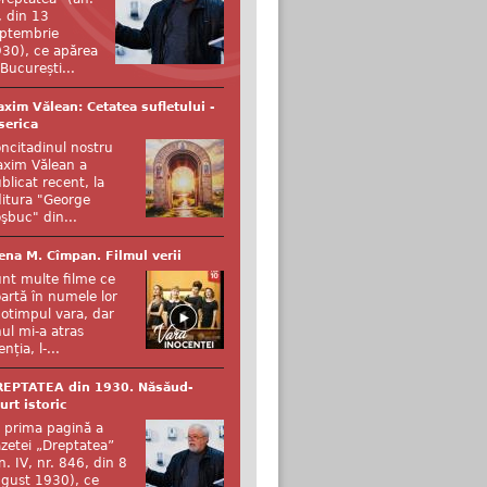
, din 13
ptembrie
30), ce apărea
 București...
xim Vălean: Cetatea sufletului -
serica
ncitadinul nostru
xim Vălean a
blicat recent, la
itura "George
şbuc" din...
ena M. Cîmpan. Filmul verii
nt multe filme ce
artă în numele lor
otimpul vara, dar
ul mi-a atras
enția, l-...
REPTATEA din 1930. Năsăud-
urt istoric
 prima pagină a
zetei „Dreptatea”
n. IV, nr. 846, din 8
gust 1930), ce