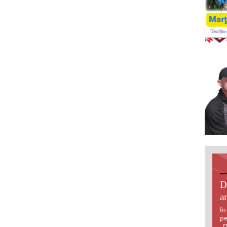
D
an
În
pe
„D