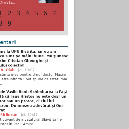
ărea la...
1
2
3
4
5
6
7
8
9
ntarii
ns la UPU Bistrița, iar eu am
 că sunt pe mâini bune. Mulţumesc
xim Cristian Gheorghe şi
ului colectiv!
 A. Olah
-
Joi, 13:07
stinta mea pentru d-nul doctor Maxim
n este infinita ! pot spune ca astazi mai
..
ele Vasile Beni: Schimbarea la Față
tă că Iisus Hristos nu este doar un
tor sau un proroc, ci Fiul lui
zeu, Dumnezeu adevărat și Om
rat
 Sirlincan
-
Joi, 12:47
 cuvânt de învățătură! Slăvit să fie
ristos în veci! Amin!