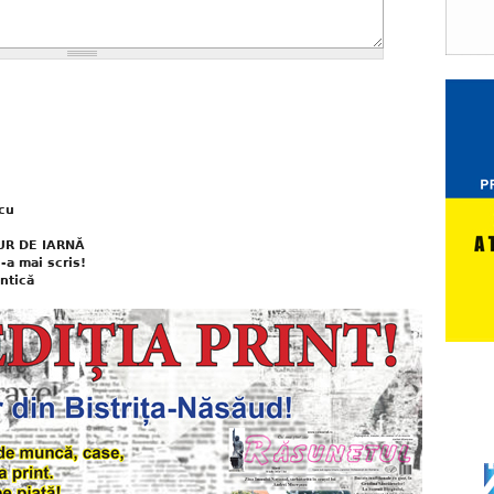
cu
UR DE IARNĂ
-a mai scris!
ntică