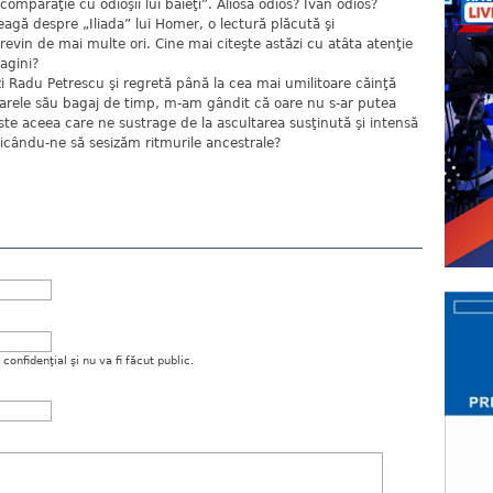
comparaţie cu odioşii lui băieţi”. Aliosa odios? Ivan odios?
eagă despre „Iliada” lui Homer, o lectură plăcută şi
revin de mai multe ori. Cine mai citeşte astăzi cu atâta atenţie
agini?
i Radu Petrescu şi regretă până la cea mai umilitoare căinţă
 marele său bagaj de timp, m-am gândit că oare nu s-ar putea
ste aceea care ne sustrage de la ascultarea susţinută şi intensă
edicându-ne să sesizăm ritmurile ancestrale?
onfidenţial şi nu va fi făcut public.