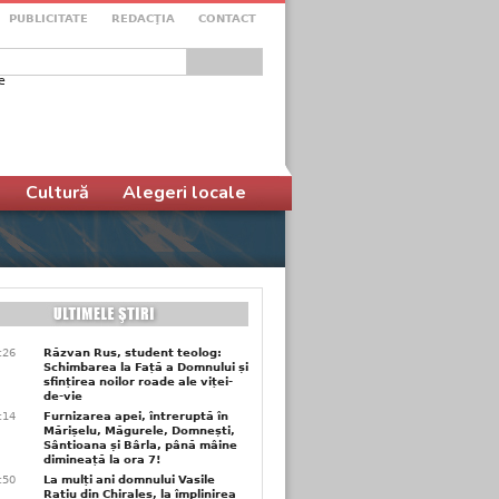
PUBLICITATE
REDACŢIA
CONTACT
e
ular de căutare
Cultură
Alegeri locale
6:26
Răzvan Rus, student teolog:
Schimbarea la Față a Domnului și
sfințirea noilor roade ale viței-
de-vie
6:14
Furnizarea apei, întreruptă în
Mărișelu, Măgurele, Domnești,
Sântioana și Bârla, până mâine
dimineață la ora 7!
5:50
La mulți ani domnului Vasile
Rațiu din Chiraleș, la împlinirea