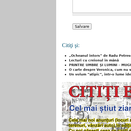
Citiţi şi:
„Ocheanul întors” de Radu Petres
Lecturi cu creionul în mână
PRINTRE UMBRE ŞI LUMINI – MUG
O carte despre Veronica, cum nu s
Un volum ”atipic”, într-o lume ide