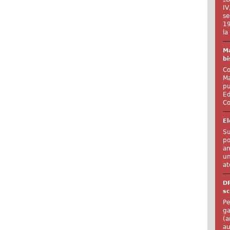
IV
se
19
la
Ma
bi
Co
Ma
pu
Ed
Co
El
Su
po
an
un
at
D
sc
Pe
ga
(a
au