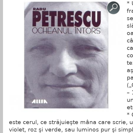
* 
fr
se
sl
oa
câ
ca
co
te
aş
pa
(
– 
un
et
* 
este cerul, ce străjuieşte mâna care scrie, u
violet, roz şi verde, sau luminos pur şi simp