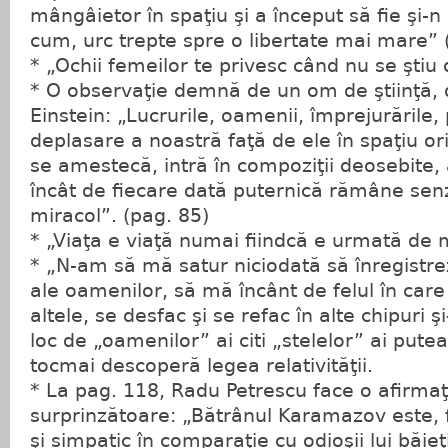
mângâietor în spaţiu şi a început să fie şi-n
cum, urc trepte spre o libertate mai mare” 
* „Ochii femeilor te privesc când nu se ştiu
* O observaţie demnă de un om de ştiinţă, d
Einstein: „Lucrurile, oamenii, împrejurările,
deplasare a noastră faţă de ele în spaţiu or
se amestecă, intră în compoziţii deosebite,
încât de fiecare dată puternică rămâne senz
miracol”. (pag. 85)
* „Viaţa e viaţă numai fiindcă e urmată de 
* „N-am să mă satur niciodată să înregistrez
ale oamenilor, să mă încânt de felul în car
altele, se desfac şi se refac în alte chipuri ş
loc de „oamenilor” ai citi „stelelor” ai pute
tocmai descoperă legea relativităţii.
* La pag. 118, Radu Petrescu face o afirmaţ
surprinzătoare: „Bătrânul Karamazov este, 
şi simpatic în comparaţie cu odioşii lui băieţ