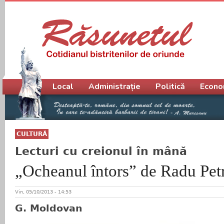
Meniu principal
Local
Administrație
Politică
Econo
CULTURĂ
Lecturi cu creionul în mână
„Ocheanul întors” de Radu Pet
Vin, 05/10/2013 - 14:53
G. Moldovan