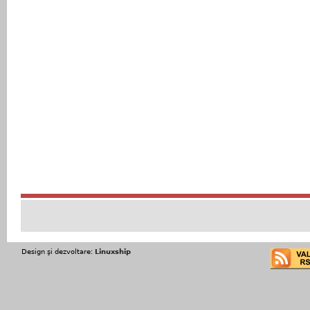
Design şi dezvoltare:
Linuxship