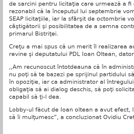
de sarcini pentru licitaţia care urmează a fi
rezonabil că la începutul lui septembrie v
SEAP licitaţiile, iar la sfârşit de octombrie
câştigătorii şi posibilitatea de a semna con
primarul Bistriţei.
Creţu a mai spus că un merit îl realizarea a
revine şi deputatului PDL Ioan Oltean, datori
,,Am recunoscut întotdeauna că în administ
nu poţi să te bazezi pe sprijinul partidului 
în opoziţie, iar ca administrator al întregulu
obligaţia să ai dialog deschis, să poţi solicita
capabil să ţi-l dea.
Lobby-ul făcut de Ioan oltean a avut efect, 
să îi mulţumesc”, a concluzionat Ovidiu Cre