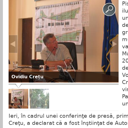
Pi
il
un
de
gr
mu
va
Mu
20
de
Vo
Ovidiu Crețu
Cr
vi
Pa
un
Ieri, în cadrul unei conferinţe de presă, prim
Creţu, a declarat că a fost înştiinţat de Aut