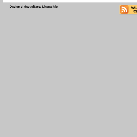
Design şi dezvoltare:
Linuxship