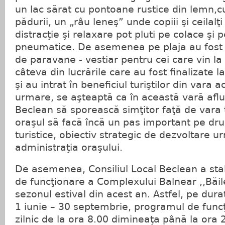
un lac sărat cu pontoane rustice din lemn,cu 
pădurii, un „râu leneş” unde copiii şi ceilalţi
distracţie şi relaxare pot pluti pe colace şi p
pneumatice. De asemenea pe plaja au fost 
de paravane - vestiar pentru cei care vin la
câteva din lucrările care au fost finalizate la
şi au intrat în beneficiul turiştilor din vara a
urmare, se aşteaptă ca în această vară aflux
Beclean să sporească simţitor faţă de vara t
oraşul să facă încă un pas important pe dru
turistice, obiectiv strategic de dezvoltare u
administraţia oraşului.
De asemenea, Consiliul Local Beclean a stabil
de funcţionare a Complexului Balnear ,,Băil
sezonul estival din acest an. Astfel, pe durat
1 iunie – 30 septembrie, programul de funcţi
zilnic de la ora 8.00 dimineaţa până la ora 