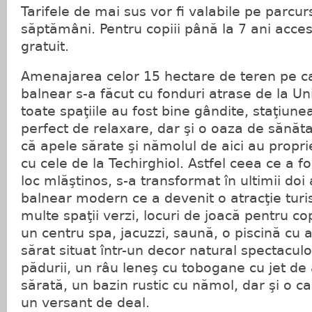
Tarifele de mai sus vor fi valabile pe parcurs
săptămâni. Pentru copiii până la 7 ani accesu
gratuit.
Amenajarea celor 15 hectare de teren pe ca
balnear s-a făcut cu fonduri atrase de la U
toate spaţiile au fost bine gândite, staţiun
perfect de relaxare, dar şi o oaza de sănăt
că apele sărate şi nămolul de aici au propr
cu cele de la Techirghiol. Astfel ceea ce a f
loc mlăştinos, s-a transformat în ultimii doi 
balnear modern ce a devenit o atracţie turi
multe spaţii verzi, locuri de joacă pentru cop
un centru spa, jacuzzi, saună, o piscină cu 
sărat situat într-un decor natural spectacul
pădurii, un râu leneş cu tobogane cu jet de
sărată, un bazin rustic cu nămol, dar şi o 
un versant de deal.