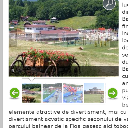
lu
di
Bă
fi
in
lo
de
se
du
Bă
1
cu
am
pu
vi
be
elemente atractive de divertisment, mai c
divertisment acvatic specific sezonului de var
parcului balnear de la Figa găsesc aici tobo