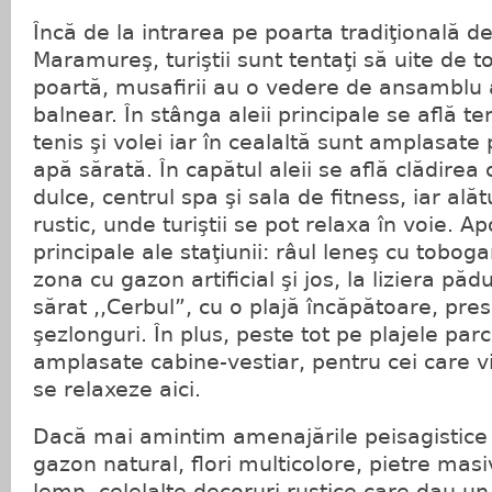
Încă de la intrarea pe poarta tradiţională d
Maramureş, turiştii sunt tentaţi să uite de to
poartă, musafirii au o vedere de ansamblu a
balnear. În stânga aleii principale se află te
tenis şi volei iar în cealaltă sunt amplasate 
apă sărată. În capătul aleii se află clădirea
dulce, centrul spa şi sala de fitness, iar alătu
rustic, unde turiştii se pot relaxa în voie. A
principale ale staţiunii: râul leneş cu tobog
zona cu gazon artificial şi jos, la liziera păd
sărat ,,Cerbul”, cu o plajă încăpătoare, pr
şezlonguri. În plus, peste tot pe plajele par
amplasate cabine-vestiar, pentru cei care vi
se relaxeze aici.
Dacă mai amintim amenajările peisagistice 
gazon natural, flori multicolore, pietre masiv
lemn, celelalte decoruri rustice care dau un