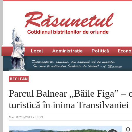
Meniu principal
Local
Administrație
Politică
Econo
BECLEAN
Parcul Balnear ,,Băile Figa” – o
turistică în inima Transilvaniei
Mar, 07/05/2011 - 11:29
O 