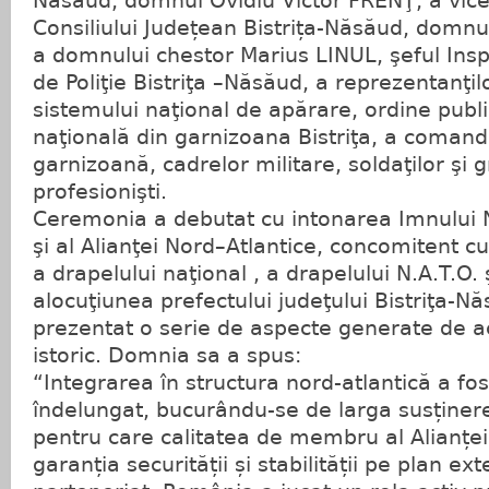
Năsăud, domnul Ovidiu Victor FRENŢ, a vice
Consiliului Județean Bistrița-Năsăud, domn
a domnului chestor Marius LINUL, şeful Insp
de Poliţie Bistriţa –Năsăud, a reprezentanţilor
sistemului naţional de apărare, ordine publi
naţională din garnizoana Bistriţa, a comanda
garnizoană, cadrelor militare, soldaţilor şi g
profesionişti.
Ceremonia a debutat cu intonarea Imnului 
şi al Alianţei Nord–Atlantice, concomitent c
a drapelului naţional , a drapelului N.A.T.O. 
alocuţiunea prefectului judeţului Bistriţa-N
prezentat o serie de aspecte generate de 
istoric. Domnia sa a spus:
“Integrarea în structura nord-atlantică a fo
îndelungat, bucurându-se de larga susținer
pentru care calitatea de membru al Alianțe
garanția securității și stabilității pe plan ex