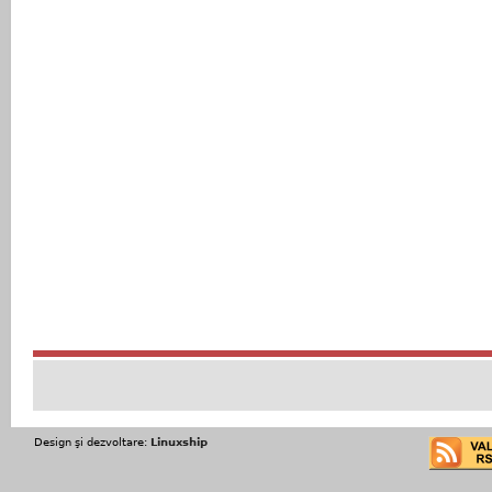
Design şi dezvoltare:
Linuxship