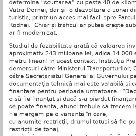
determina “scurtarea” cu peste 40 de kilom
Vatra Dornei, dar și o dezvoltare a zonei d
turistic, printr-un acces mai facil spre Parcu
Rodnei. Chiar și traficul ar putea crește su
ar fi modernizat.
Studiul de fezabilitate arată că valoarea inv
aproximativ 243 milioane lei, adică 14.000 
metru linear! În acest context, Instituția Pre
demersuri către Ministerul Transporturilor, 
către Secretariatul General al Guvernului 
documentația tehnică mai este valabilă și c
finanțare pentru perioada următoare. “Da
o să fie finanțat și dacă s-a pierdut finanța
se poate finanța, atunci trebuie să trecem l
Fie mergem pe o variantă în care,
cu anumite restricții, drumul totuși să fie pu
restricții de tonaj,