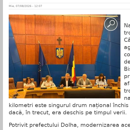
Mie, 07/08/2026 - 12:07
S
Na
tr
Câ
ag
co
de
Bi
pr
af
t
na
kilometri este singurul drum național închis
dacă, în trecut, era deschis pe timpul verii.
Potrivit prefectului Dolha, modernizarea ac