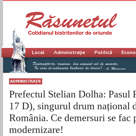
Meniu principal
Local
Administrație
Politică
Econo
ADMINISTRAŢIE
Prefectul Stelian Dolha: Pasu
17 D), singurul drum național 
România. Ce demersuri se fac 
modernizare!