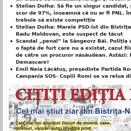
Stelian Dolha: Să fie un singur candidat,
scor de 97%, înseamnă că nu ar fi PNL. Î
trebuie să existe competiţie
Stelian Dolha: Marele PSD-ist din Bistriţa
Radu Moldovan, este suspect de tăcut
Scandal „penal” la Sângeorz Băi. Poliţia 
o faptă de furt care nu a existat, cazul fi
de către un procuror năsăudean. Astăzi:
Demascare!
Emil Neia Lăcătuş, preşedinte Partida Ro
Campania SOS- Copiii Romi se va relua d