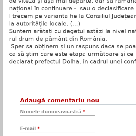
de viteză și așa mai departe, dar să rămâ
național în continuare - sau o declasificare a
l trecem pe varianta fie la Consiliul Județean
la autoritățile locale. (…)
Suntem arătați cu degetul astăzi la nivel n
rul drum de pământ din România.
Sper să obținem și un răspuns dacă se poa
ca să știm care este etapa următoare și ce
declarat prefectul Dolha, în cadrul unei con
Adaugă comentariu nou
Numele dumneavoastră
*
E-mail
*