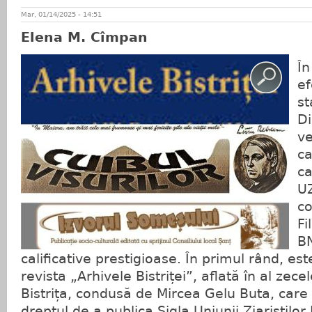
Mar, 01/14/2025 - 14:51
Elena M. Cîmpan
În
ef
st
Di
ve
ca
ca
UZ
c
Fi
BN
calificative prestigioase. În primul rând, es
revista „Arhivele Bistriței”, aflată în al zece
Bistrița, condusă de Mircea Gelu Buta, care 
dreptul de a publica Sigla Uniunii Ziariștilor