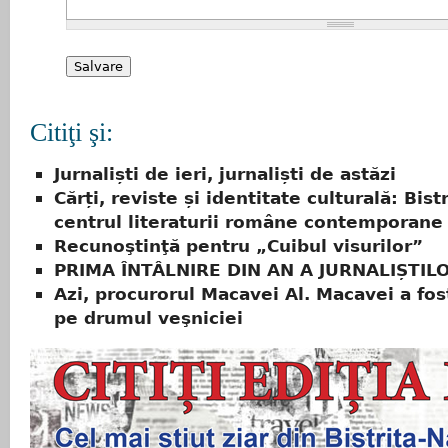
Citiţi şi:
Jurnaliști de ieri, jurnaliști de astăzi
Cărți, reviste și identitate culturală: Bistr
centrul literaturii române contemporane
Recunoştinţă pentru „Cuibul visurilor”
PRIMA ÎNTÂLNIRE DIN AN A JURNALIȘTIL
Azi, procurorul Macavei Al. Macavei a fo
pe drumul veşniciei