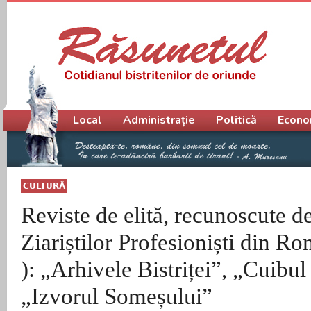
Meniu principal
Local
Administrație
Politică
Econo
CULTURĂ
Reviste de elită, recunoscute 
Ziariștilor Profesioniști din 
): „Arhivele Bistriței”, „Cuibul 
„Izvorul Someșului”