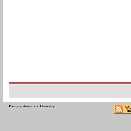
Design şi dezvoltare:
Linuxship