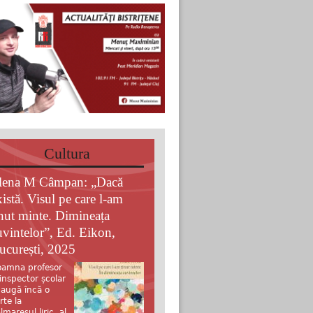
Cultura
lena M Câmpan: „Dacă
xistă. Visul pe care l-am
inut minte. Dimineața
uvintelor”, Ed. Eikon,
ucurești, 2025
amna profesor
 inspector școlar
augă încă o
rte la
lmaresul liric al