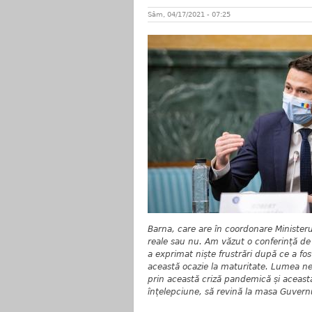
Sâm, 04/17/2021 - 07:25
Barna, care are în coordonare Ministeru
reale sau nu. Am văzut o conferință de
a exprimat niște frustrări după ce a fo
această ocazie la maturitate. Lumea n
prin această criză pandemică și aceast
înțelepciune, să revină la masa Guvern