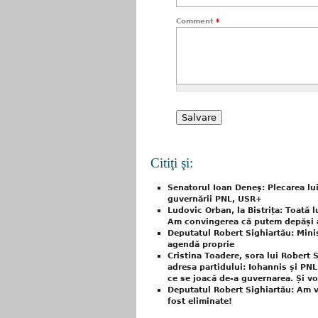
Comment
*
Citiţi şi:
Senatorul Ioan Deneş: Plecarea lu
guvernării PNL, USR+
Ludovic Orban, la Bistrița: Toată
Am convingerea că putem depăși 
Deputatul Robert Sighiartău: Minis
agendă proprie
Cristina Toadere, sora lui Robert S
adresa partidului: Iohannis și PNL
ce se joacă de-a guvernarea. Și voi 
Deputatul Robert Sighiartău: Am vo
fost eliminate!