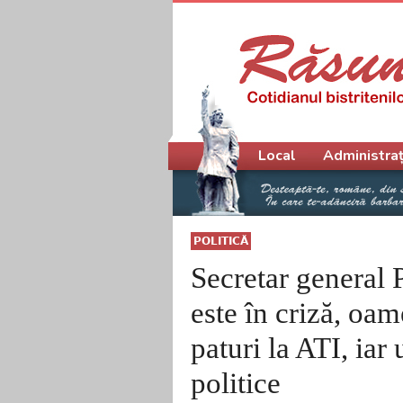
Meniu principal
Local
Administraț
POLITICĂ
Secretar general 
este în criză, oa
paturi la ATI, iar 
politice