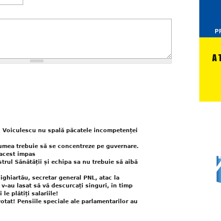
i Voiculescu nu spală păcatele incompetenței
 lumea trebuie să se concentreze pe guvernare.
acest impas
trul Sănătății și echipa sa nu trebuie să aibă
ighiartău, secretar general PNL, atac la
 v-au lasat să vă descurcați singuri, în timp
le plătiți salariile!
tat! Pensiile speciale ale parlamentarilor au