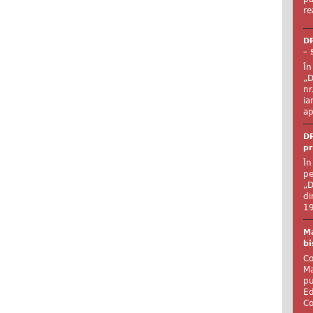
re
DR
– 
În
„D
nr
ia
ap
DR
pr
În
pe
„D
di
19
Ma
bi
Co
Ma
pu
Ed
Co