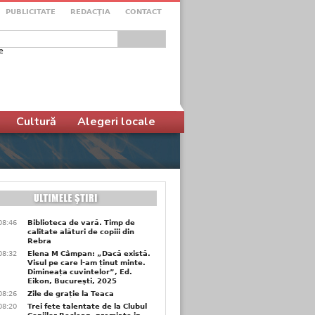
PUBLICITATE
REDACŢIA
CONTACT
e
ular de căutare
Cultură
Alegeri locale
08:46
Biblioteca de vară. Timp de
calitate alături de copiii din
Rebra
08:32
Elena M Câmpan: „Dacă există.
Visul pe care l-am ținut minte.
Dimineața cuvintelor”, Ed.
Eikon, București, 2025
08:26
Zile de grație la Teaca
08:20
Trei fete talentate de la Clubul