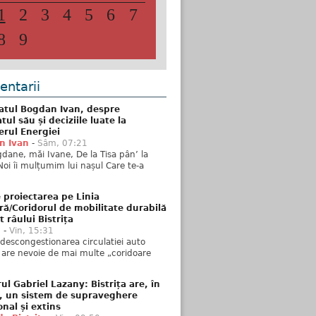
1
2
3
4
5
6
7
8
9
ntarii
atul Bogdan Ivan, despre
ul său și deciziile luate la
erul Energiei
n Ivan
-
Sâm, 07:21
dane, măi Ivane, De la Tisa pân’ la
Noi îi mulțumim lui nașul Care te-a
 proiectarea pe Linia
ră/Coridorul de mobilitate durabilă
t râului Bistrița
u
-
Vin, 15:31
descongestionarea circulatiei auto
a are nevoie de mai multe „coridoare
ul Gabriel Lazany: Bistrița are, în
t, un sistem de supraveghere
onal și extins