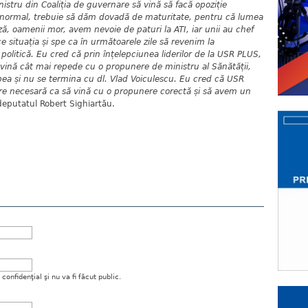
nistru din Coaliția de guvernare să vină să facă opoziție
e normal, trebuie să dăm dovadă de maturitate, pentru că lumea
iză, oamenii mor, avem nevoie de paturi la ATI, iar unii au chef
ace situația și spe ca în următoarele zile să revenim la
 politică. Eu cred că prin înțelepciunea liderilor de la USR PLUS,
 vină cât mai repede cu o propunere de ministru al Sănătății,
pea și nu se termina cu dl. Vlad Voiculescu. Eu cred că USR
re necesară ca să vină cu o propunere corectă și să avem un
deputatul Robert Sighiartău.
onfidenţial şi nu va fi făcut public.