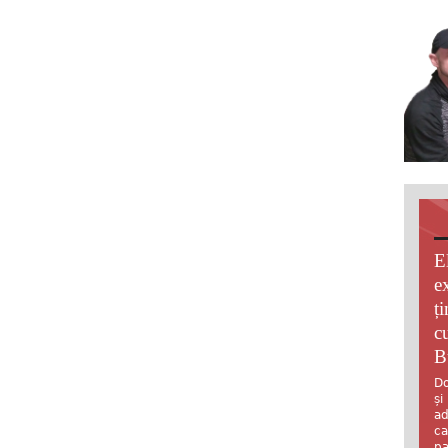
E
e
ț
c
B
Do
și
ad
ca
pa