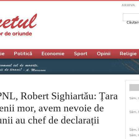
ARHIVA
Căutar
Form
ie
Politică
Economie
Sport
Opinii
Religie
PNL, Robert Sighiartău: Țara
Sâm, 
menii mor, avem nevoie de
Sâm, 
unii au chef de declarații
Sâm, 
Sâm, 