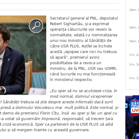
Sâm, 
Secretarul general al PNL, deputatul
Robert Sighiartău, și-a exprimat
Sâm, 
speranța călucrurile vor reveni la
normalitate, odată cu nominalizarea
unui nou ministru al Sănătății de
Sâm, 
către USR PLUS. Astfel se închide
acestă „epopee care nici nu trebuia
Vin, 2
să apară”, premierul av\ns
posibilitatea de a revoca un
Vin, 1
ministru, de la PNL, USR sau UDMR,
când lucrurile nu mai funcționează
Vin, 1
în ministerul respectiv.
„Eu sper să nu se acutizeze criza, în
mod normal, domnul vicepremier
l Sănătății trebuia să știe despre aceste informații dacă sunt
 presă a domnului Voiculescu mai mult politică. Este normal, și-
st demis de premierul Florin Cîțu, însă eu sper și fac un apel cu
e-a votat să guvernăm împreună, responsabil, să trecem țara
ă criză economică. Sper ca partenerii de la USR PLUS să aibă
ului și să mergem înainte cu această guvernare.