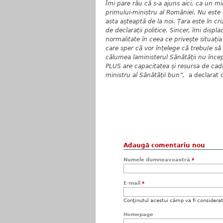
Îmi pare rău că s-a ajuns aici, ca un mi
primului-ministru al României. Nu est
asta așteaptă de la noi. Țara este în cr
de declarații politice. Sincer, îmi displ
normalitate în ceea ce privește situația
care sper că vor înțelege că trebuIe să
călumea laministerul Sănătății nu înce
PLUS are capacitatea și resursa de cad
ministru al Sănătății bun”,
a declarat 
Adaugă comentariu nou
Numele dumneavoastră
*
E-mail
*
Conţinutul acestui câmp va fi considerat c
Homepage