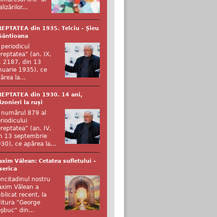
alizărilor...
EPTATEA din 1935. Telciu - Șieu
Sântioana
 periodicul
reptatea” (an. IX,
. 2187, din 13
nuarie 1935), ce
ărea la...
EPTATEA din 1930. 14 ani,
izonieri la ruși
 numărul 879 al
riodicului
reptatea” (an. IV,
n 13 septembrie
30), ce apărea la...
xim Vălean: Cetatea sufletului -
serica
ncitadinul nostru
xim Vălean a
blicat recent, la
itura "George
şbuc" din...