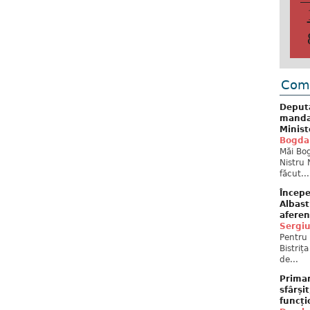
Come
Deput
mandat
Minist
Bogda
Măi Bog
Nistru 
făcut...
Începe
Albast
aferen
Sergi
Pentru 
Bistriț
de...
Primar
sfârși
funcți