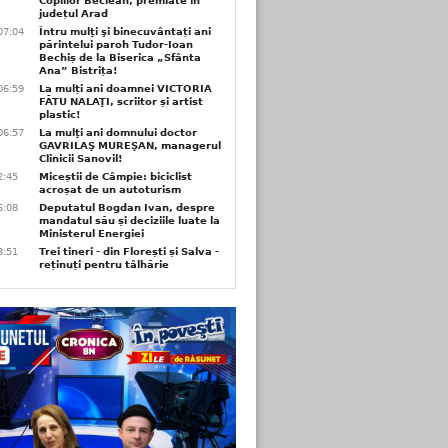
Copiilor Beclean, premiate in
județul Arad
07:04
Întru mulţi şi binecuvântați ani
părintelui paroh Tudor-Ioan
Bechiș de la Biserica „Sfânta
Ana” Bistrița!
06:59
La mulți ani doamnei VICTORIA
FĂTU NALAŢI, scriitor și artist
plastic!
06:57
La mulţi ani domnului doctor
GAVRILAŞ MUREŞAN, managerul
Clinicii Sanovil!
2:45
Miceștii de Câmpie: biciclist
acroșat de un autoturism
6:08
Deputatul Bogdan Ivan, despre
mandatul său și deciziile luate la
Ministerul Energiei
3:51
Trei tineri - din Florești și Salva -
reținuți pentru tâlhărie