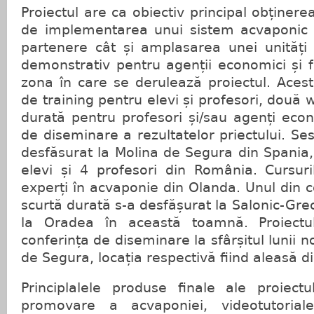
Proiectul are ca obiectiv principal obținere
de implementarea unui sistem acvaponic în ț
partenere cât și amplasarea unei unități
demonstrativ pentru agenții economici și fa
zona în care se derulează proiectul. Aces
de training pentru elevi și profesori, două
durată pentru profesori și/sau agenți econ
de diseminare a rezultatelor priectului. Se
desfăsurat la Molina de Segura din Spania,
elevi și 4 profesori din România. Cursuri
experți în acvaponie din Olanda. Unul din 
scurtă durată s-a desfășurat la Salonic-Gre
la Oradea în această toamnă. Proiectu
conferința de diseminare la sfârșitul lunii n
de Segura, locația respectivă fiind aleasă di
Principlalele produse finale ale proiectu
promovare a acvaponiei, videotutorial