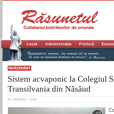
Meniu principal
Local
Administrație
Politică
Econo
ÎNVĂŢĂMÂNT
Sistem acvaponic la Colegiul S
Transilvania din Năsăud
Vin, 09/15/2017 - 10:02
C