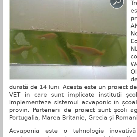
T
e
p
A
N
E
N
c
W
O
d
durată de 14 luni. Acesta este un proiect de
VET în care sunt implicate instituții șc
implementeze sistemul acvaponic în școa
provin. Partenerii de proiect sunt școli ag
Portugalia, Marea Britanie, Grecia și Roman
Acvaponia este o tehnologie inovativă