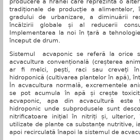
producere a hranei care reprezintă o altern
tradiționale de producție a alimentelor, î
gradului de urbanizare, a diminuării re
încălzirii globale și al reducerii con
Implementarea la noi în țară a tehnologie
început de drum.
Sistemul acvaponic se referă la orice 
acvacultura convențională (creșterea anim
ar fi melci, pești, raci sau creveți în
hidroponică (cultivarea plantelor în apă), în
În acvacultura normală, excrementele anim
se pot acumula în apă și crește toxicit
acvaponic, apa din acvacultură este f
hidroponic unde subprodusele sunt desco
nitrificatoare inițial în nitriți și, ulterior
utilizate de plante ca substanțe nutritive, i
apoi recirculată înapoi la sistemul de acvac