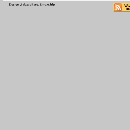
Design şi dezvoltare:
Linuxship