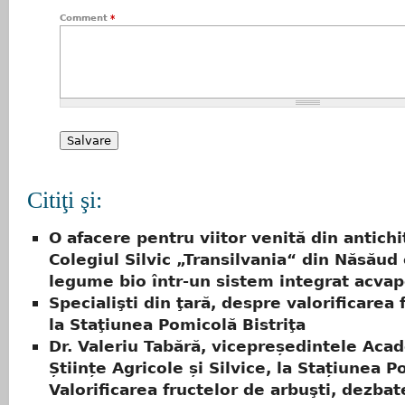
Comment
*
Citiţi şi:
O afacere pentru viitor venită din antichi
Colegiul Silvic „Transilvania“ din Năsăud
legume bio într-un sistem integrat acvap
Specialişti din ţară, despre valorificarea 
la Staţiunea Pomicolă Bistriţa
Dr. Valeriu Tabără, vicepreședintele Aca
Științe Agricole și Silvice, la Stațiunea P
Valorificarea fructelor de arbuşti, dezbat