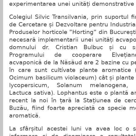
experimentarea unei unități demonstrative
Colegiul Silvic Transilvania, prin suportul fi
de Cercetare și Dezvoltare pentru Industria
Produselor horticole ”Horting” din București
necesară implementarii unei unități acvapo
domnului dr. Cristian Bulbuc și cu spr
Programului de cooperare Elvețian
acvaponică de la Năsăud are 2 bazine cu peș
în care sunt cultívate plante aromatice 
Ocimum basilicum violaceum) cât și plante
lycopersicum, Solanum melanogena,
Lactuca sativa). Lophantus este o plantă a
recent la noi în țară la Stațiunea de cerc
Buzău, fiind foarte apreciată ca specie me
aromatică.
La sfârșitul acestei luni va avea loc o 