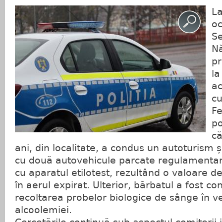
La
oc
Se
Nă
pr
la
ac
cu
Fe
po
că
ani, din localitate, a condus un autoturism și
cu două autovehicule parcate regulamentar.
cu aparatul etilotest, rezultând o valoare d
în aerul expirat. Ulterior, bărbatul a fost co
recoltarea probelor biologice de sânge în ve
alcoolemiei.