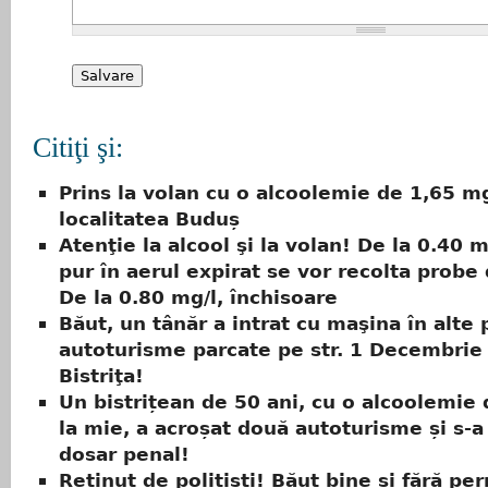
Citiţi şi:
Prins la volan cu o alcoolemie de 1,65 mg
localitatea Buduș
Atenţie la alcool şi la volan! De la 0.40 m
pur în aerul expirat se vor recolta probe
De la 0.80 mg/l, închisoare
Băut, un tânăr a intrat cu maşina în alte 
autoturisme parcate pe str. 1 Decembrie
Bistriţa!
Un bistrițean de 50 ani, cu o alcoolemie
la mie, a acroșat două autoturisme și s-a
dosar penal!
Reținut de polițiști! Băut bine și fără pe