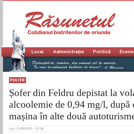
Meniu principal
Local
Administrație
Politică
Econo
POLIŢIE
Șofer din Feldru depistat la vo
alcoolemie de 0,94 mg/l, după c
mașina în alte două autoturism
Lun, 11/03/2025 - 15:28