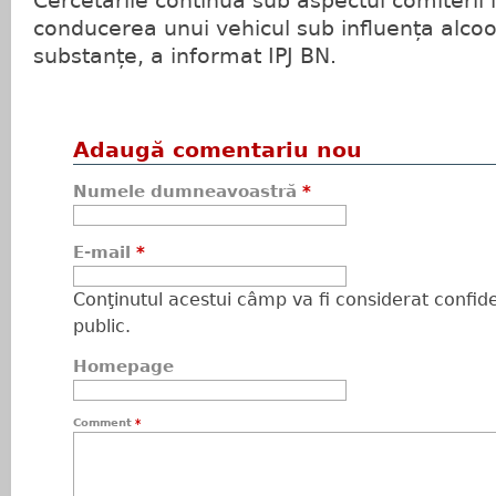
Cercetările continuă sub aspectul comiterii i
conducerea unui vehicul sub influența alcool
substanțe, a informat IPJ BN.
Adaugă comentariu nou
Numele dumneavoastră
*
E-mail
*
Conţinutul acestui câmp va fi considerat confiden
public.
Homepage
Comment
*