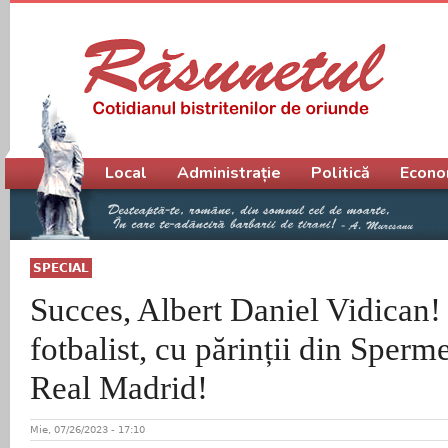
Meniu principal
Local
Administrație
Politică
Econo
SPECIAL
Succes, Albert Daniel Vidican!
fotbalist, cu părinții din Sperm
Real Madrid!
Mie, 07/26/2023 - 17:10