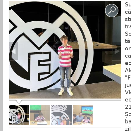
Su
că
st
tr
So
tâ
or
ca
ec
Al
"F
ju
Vi
ec
21
Șc
b
zi