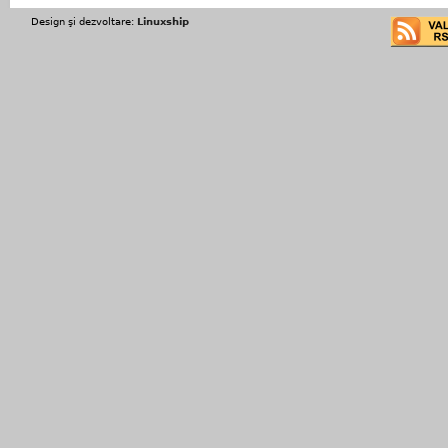
Design şi dezvoltare:
Linuxship