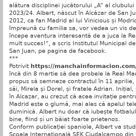
alătura disciplinei jucătorului „A” al clubulu
2023/24. Albert, născut în Alcázar de San J
2012, ca fan Madrid al lui Vinicious și Modri
împreună cu familia sa, vor vedea un vis dev
începe aventura interesantă de a juca la Real
mult succes!", a scris Institutul Municipal d
San Juan, pe pagina de facebook.
***
Potrivit
https://manchainformacion.com/
încă din 8 martie să dea probele la Real Madr
propus să semneze contractul în 11 aprilie, a
săi, Mirela și Dorel, și fratele Adrian. Inițial
în Alcazar, au crezut că acea invitație pentr
Madrid este o glumă, mai ales că apelul telef
duminică. Albert nu doar că iubește fotbalul,
bine, fiind și un băiat foarte prietenos.
Conform publicației spaniole, Albert va studi
Școala Internațională SEK Ciudalcampo din M