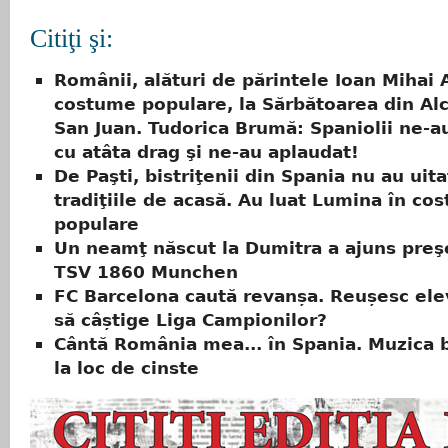
Citiţi şi:
Românii, alături de părintele Ioan Mihai 
costume populare, la Sărbătoarea din Al
San Juan. Tudorica Brumă: Spaniolii ne-a
cu atâta drag şi ne-au aplaudat!
De Paşti, bistriţenii din Spania nu au uit
tradiţiile de acasă. Au luat Lumina în co
populare
Un neamţ născut la Dumitra a ajuns preş
TSV 1860 Munchen
FC Barcelona caută revanșa. Reușesc elev
să câștige Liga Campionilor?
Cântă România mea... în Spania. Muzica b
la loc de cinste