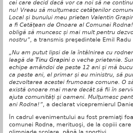
cei care decid dacă vor ca noi să ne contin
nu! Vreau să mulțumesc cetățenilor comunei
Local și bunului meu prieten Valentin Grap
a fi Cetățean de Onoare al Comunei Rodna
obligă să muncesc și mai mult pentru dezvo
nostru”
, a transmis preşedintele Emil Radu
„Nu am putut lipsi de la întâlnirea cu rodne
leagă de
Tinu Grapini
o veche prietenie. Su
echipe amândoi de peste 12 ani și mă bucur
ca peste ani, el primar și eu ministru, să 
dezvoltarea acestei frumoase comune. O s
există onoare mai mare decât să fii în servic
ajuta comunități și oameni. Mulțumesc pentru
ani Rodna!”
, a declarat vicepremierul Danie
În cadrul evenimentului au fost premiaţi fo
comunei Rodna, merituoşi, de la copiii care a
olimpiade şcolare, până la sportivi.