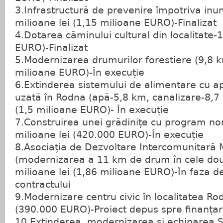
3.Infrastructură de prevenire împotriva inun
milioane lei (1,15 milioane EURO)-Finalizat
4.Dotarea căminului cultural din localitate-
EURO)-Finalizat
5.Modernizarea drumurilor forestiere (9,8 k
milioane EURO)-În execuție
6.Extinderea sistemului de alimentare cu ap
uzată în Rodna (apă-5,8 km, canalizare-8,7 
(1,5 milioane EURO)- În execuție
7.Construirea unei grădinițe cu program no
milioane lei (420.000 EURO)-În execuție
8.Asociația de Dezvoltare Intercomunitară
(modernizarea a 11 km de drum în cele do
milioane lei (1,86 milioane EURO)-În faza 
contractului
9.Modernizare centru civic în localitatea Ro
(390.000 EURO)-Proiect depus spre finanța
10.Extinderea, modernizarea și echiparea Șc