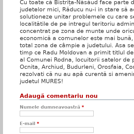
Cu toate că Bistrița-Năsăud face parte d
judetelor mici, Răducu nu-i in stare să a
solutioneze unitar problemele cu care s
localitătile de pe intregul teritoriu admini
concentrat pe zona de munte unde oric
economică a comunelor este mai bună,
total zona de câmpie a judetului. Asa se 
timp ce Radu Moldovan a primit titlul 
al Comunei Rodna, locuitorii satelor d
Ocnita, Archiud, Budurleni, Orosfaia, Co
rezolvati că nu au apă curentă si ameni
judetul MURES!
Adaugă comentariu nou
Numele dumneavoastră
*
E-mail
*