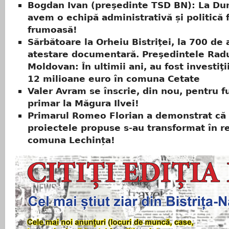
Bogdan Ivan (preşedinte TSD BN): La Du
avem o echipă administrativă și politică 
frumoasă!
Sărbătoare la Orheiu Bistriţei, la 700 de 
atestare documentară. Preşedintele Rad
Moldovan: În ultimii ani, au fost investiţ
12 milioane euro în comuna Cetate
Valer Avram se înscrie, din nou, pentru f
primar la Măgura Ilvei!
Primarul Romeo Florian a demonstrat că
proiectele propuse s-au transformat în re
comuna Lechința!