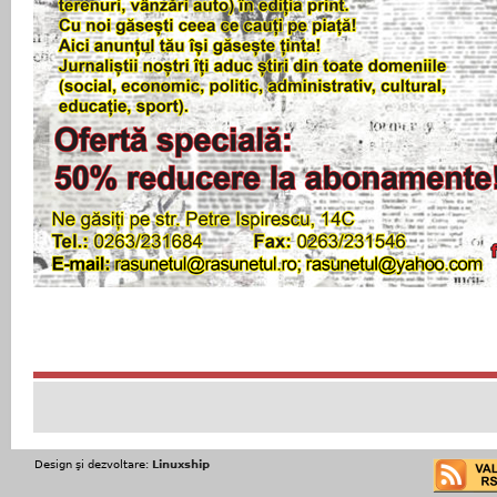
Design şi dezvoltare:
Linuxship