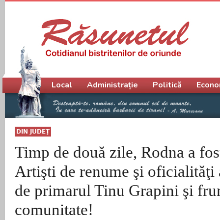
Meniu principal
Local
Administrație
Politică
Econo
DIN JUDEŢ
Timp de două zile, Rodna a fost
Artişti de renume şi oficialităţi 
de primarul Tinu Grapini şi fr
comunitate!