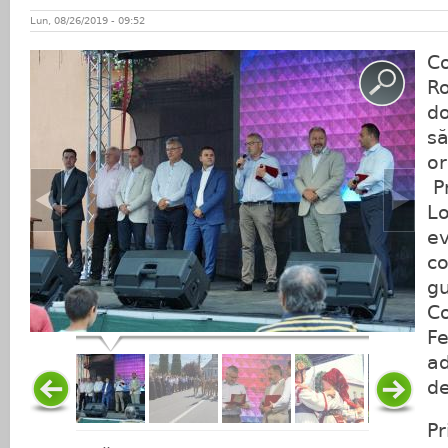
Lun, 08/26/2019 - 09:52
C
Ro
do
să
or
Pr
L
ev
co
gu
C
Fe
a
d
Pr