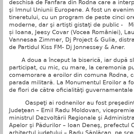
deschisă de Fanfara din Rodna care a interp
şi Imnul Uniunii Europene. A fost un eveni
tineretului, cu un program de peste cinci or
moderne, dar şi artişti gistaţi de public - M
și Ioana, Jeesy Covar (Vocea României), La
Vannesaa Zimmer, Dj Project & Gulia, distrac
de Partidul Kiss FM- Dj Jonnessey & Aner.
A doua a început la biserică, iar după sl
participat, cu mic, cu mare, la ceremonia p
comemorare a eroilor din comuna Rodna, ca
parada militară. La Monumentul Eroilor a f
de flori de către oficialităţi guvernamental
Oaspeţi ai rodnenilor au fost preşedinte
Judeţean – Emil Radu Moldovan, vicepremier
ministrul Dezvoltării Regionale şi Administra
Apelor şi Pădurilor – Ioan Deneş, prefectul O
arhitectul judeţului – Radu Săplăcan, pe sc