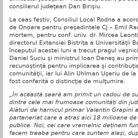
consilierul judeţean Dan Birişiu.
La ceas festiv, Consiliul Local Rodna a acord
de Onoare pentru preşedintele CJ – Emil Ra
mortem, pentru conf. univ. dr. Mircea Leont
directorul Extensiei Bistriţa a Universităţii 
începutul acestei luni a trecut pragul veşnic
Daniel Suciu şi ministrul Ioan Deneş au primi
recunoştinţă pentru implicarea şi contribuţ
comunităţii, iar lui Alin Uhlman Uşeriu de la
fost conferită o distincţie de mulţumire.
„În această seară am primit un cadou de su
dintre cele mai frumoase comunități din jud
Alături de harnicul primar Valentin Grapini
parteneriat care a atras aici 18 milioane de e
publice. Noi, cei care vremelnic deținem func
facem treaba pentru care suntem aleși, du