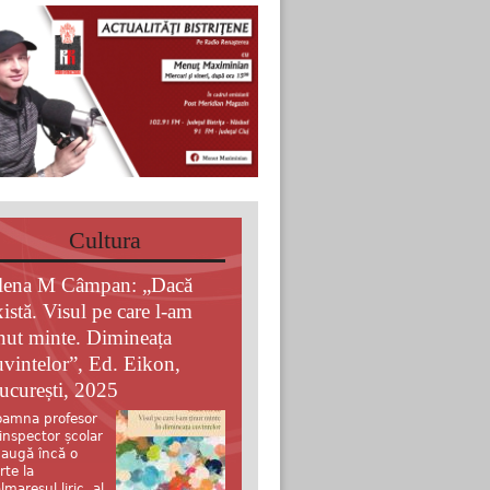
Cultura
lena M Câmpan: „Dacă
xistă. Visul pe care l-am
inut minte. Dimineața
uvintelor”, Ed. Eikon,
ucurești, 2025
amna profesor
 inspector școlar
augă încă o
rte la
lmaresul liric al