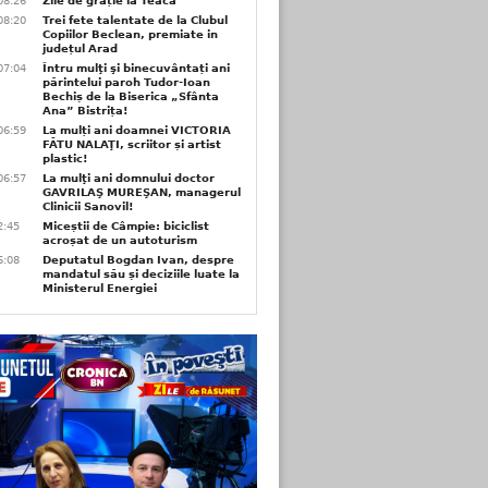
08:26
Zile de grație la Teaca
08:20
Trei fete talentate de la Clubul
Copiilor Beclean, premiate in
județul Arad
07:04
Întru mulţi şi binecuvântați ani
părintelui paroh Tudor-Ioan
Bechiș de la Biserica „Sfânta
Ana” Bistrița!
06:59
La mulți ani doamnei VICTORIA
FĂTU NALAŢI, scriitor și artist
plastic!
06:57
La mulţi ani domnului doctor
GAVRILAŞ MUREŞAN, managerul
Clinicii Sanovil!
2:45
Miceștii de Câmpie: biciclist
acroșat de un autoturism
6:08
Deputatul Bogdan Ivan, despre
mandatul său și deciziile luate la
Ministerul Energiei