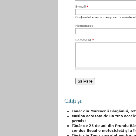
E-mail
*
Conţinutul acestui câmp va fi considerat c
Homepage
Comment
*
Citiţi şi:
Tânăr din Mureșenii Bârgăului, re
Masina acrosata de un tren acceler
permis!
Tânăr de 25 de ani din Prundu Bâr
condus ilegal o motocicletă și a în
Tânăr din Țagu, cercetat pentru ne