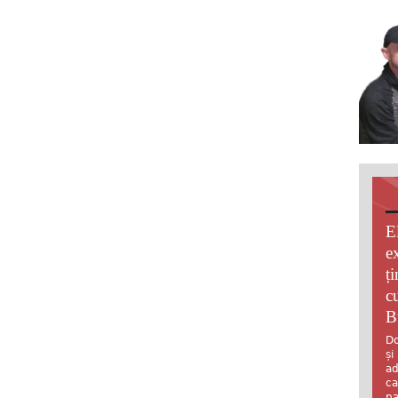
E
e
ț
c
B
Do
și
ad
ca
pa