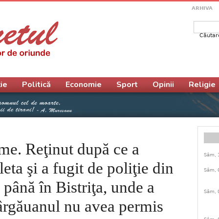
ARHIVA
Căutar
Form
ie
Politică
Economie
Sport
Opinii
Religie
lme. Reţinut după ce a
Sâm, 
eta şi a fugit de poliţie din
Sâm, 
până în Bistriţa, unde a
Sâm, 
Bârgăuanul nu avea permis