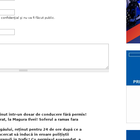
onfidenţial şi nu va fi făcut public.
ținut într-un dosar de conducere fără permis!
at, la Magura Ilvei! Soferul a ramas fara
găului, reținut pentru 24 de ore după ce a
cercat să inducă în eroare polițiștii
reguli în trafic! Cu permisul suspendat, a