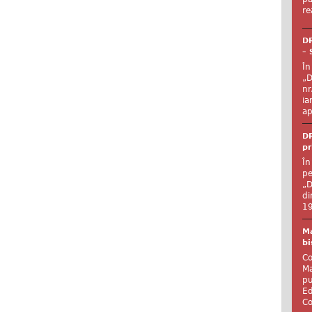
re
DR
– 
În
„D
nr
ia
ap
DR
pr
În
pe
„D
di
19
Ma
bi
Co
Ma
pu
Ed
Co