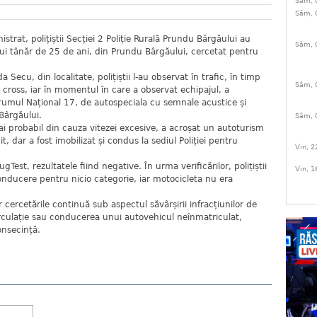
Sâm, 
Sâm, 
strat, polițiștii Secției 2 Poliție Rurală Prundu Bârgăului au
Sâm, 
ui tânăr de 25 de ani, din Prundu Bârgăului, cercetat pentru
da Secu, din localitate, polițiștii l-au observat în trafic, în timp
Sâm, 
 cross, iar în momentul în care a observat echipajul, a
 Drumul Național 17, de autospeciala cu semnale acustice și
Bârgăului.
Sâm, 
mai probabil din cauza vitezei excesive, a acroșat un autoturism
, dar a fost imobilizat și condus la sediul Poliției pentru
Vin, 2
ugTest, rezultatele fiind negative. În urma verificărilor, polițiștii
Vin, 1
nducere pentru nicio categorie, iar motocicleta nu era
r cercetările continuă sub aspectul săvârșirii infracțiunilor de
rculație sau conducerea unui autovehicul neînmatriculat,
onsecință.