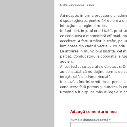
Dum, 02/06/2022 - 11:28
Azi-noapte, în urma probatoriului admini
dispus reținerea pentru 24 de ore a un
infracțiuni la regimul rutier.
În fapt, ieri, în jurul orei 16.30, pe stra
ce conducea o motocicletă off-road, tip
accelerat. A fost urmărit în trafic, pe
luminoase din cadrul Secției 2 Prundu 
La intrarea în municipiul Bistrița, cel 
parcat. Conducătorul a coborât și a fugit
audieri.
A fost testat cu aparatele etilotest și Dr
au constatat că nu deține permis de co
înregistrată sau înmatriculată.
În cauză a fost întocmit dosar penal, ia
conducere fără permis și punerea în ci
urmând a fi dispuse măsuri legale în c
Adaugă comentariu nou
Numele dumneavoastră
*