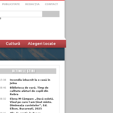
PUBLICITATE
REDACŢIA
CONTACT
e
ular de căutare
Cultură
Alegeri locale
15:38
Incendiu izbucnit la o casă în
Jelna
08:46
Biblioteca de vară. Timp de
calitate alături de copiii din
Rebra
08:32
Elena M Câmpan: „Dacă există.
Visul pe care l-am ținut minte.
Dimineața cuvintelor”, Ed.
Eikon, București, 2025