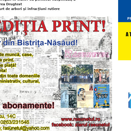
area Drugtest
rt de arbori și infracțiuni rutiere