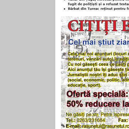
fugit de polițiști și a refuzat test
Bărbat din Tureac reţinut pentru fu