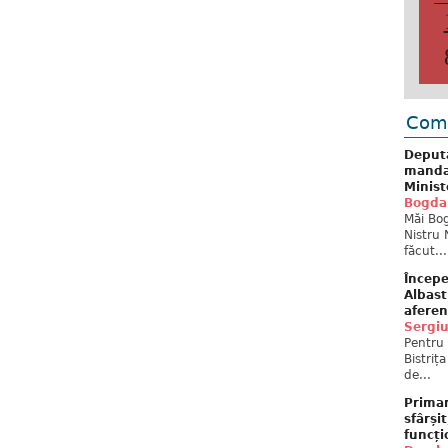
Come
Deput
mandat
Minist
Bogda
Măi Bog
Nistru 
făcut...
Începe
Albast
aferen
Sergi
Pentru 
Bistriț
de...
Primar
sfârși
funcți