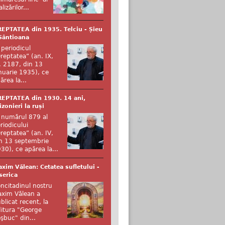
alizărilor...
EPTATEA din 1935. Telciu - Șieu
Sântioana
 periodicul
reptatea” (an. IX,
. 2187, din 13
nuarie 1935), ce
ărea la...
EPTATEA din 1930. 14 ani,
izonieri la ruși
 numărul 879 al
riodicului
reptatea” (an. IV,
n 13 septembrie
30), ce apărea la...
xim Vălean: Cetatea sufletului -
serica
ncitadinul nostru
xim Vălean a
blicat recent, la
itura "George
şbuc" din...