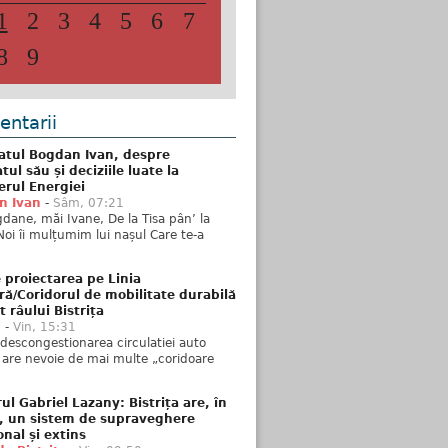
1
2
3
4
5
6
7
8
9
ntarii
atul Bogdan Ivan, despre
ul său și deciziile luate la
erul Energiei
n Ivan
-
Sâm, 07:21
dane, măi Ivane, De la Tisa pân’ la
Noi îi mulțumim lui nașul Care te-a
 proiectarea pe Linia
ră/Coridorul de mobilitate durabilă
t râului Bistrița
u
-
Vin, 15:31
descongestionarea circulatiei auto
a are nevoie de mai multe „coridoare
ul Gabriel Lazany: Bistrița are, în
t, un sistem de supraveghere
onal și extins