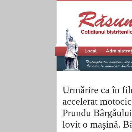
Meniu principal
Local
Administraț
Urmărire ca în fi
accelerat motocicl
Prundu Bârgăului 
lovit o maşină. 