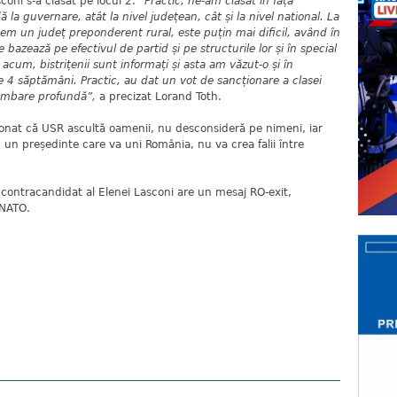
coni s-a clasat pe locul 2. “
Practic, ne-am clasat în fața
lă la guvernare, atât la nivel județean, cât și la nivel national. La
em un județ preponderent rural, este puțin mai dificil, având în
 bazează pe efectivul de partid și pe structurile lor și în special
acum, bistrițenii sunt informați și asta am văzut-o și în
 4 săptămâni. Practic, au dat un vot de sancționare a clasei
himbare profundă”,
a precizat Lorand Toth.
onat că USR ascultă oamenii, nu desconsideră pe nimeni, iar
i un președinte care va uni România, nu va crea falii între
 contracandidat al Elenei Lasconi are un mesaj RO-exit,
 NATO.