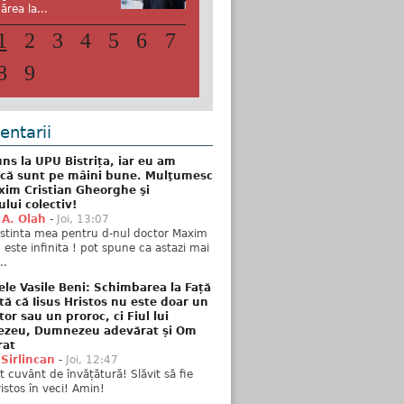
ărea la...
1
2
3
4
5
6
7
8
9
ntarii
ns la UPU Bistrița, iar eu am
 că sunt pe mâini bune. Mulţumesc
xim Cristian Gheorghe şi
ului colectiv!
 A. Olah
-
Joi, 13:07
stinta mea pentru d-nul doctor Maxim
n este infinita ! pot spune ca astazi mai
..
ele Vasile Beni: Schimbarea la Față
tă că Iisus Hristos nu este doar un
tor sau un proroc, ci Fiul lui
zeu, Dumnezeu adevărat și Om
rat
 Sirlincan
-
Joi, 12:47
 cuvânt de învățătură! Slăvit să fie
ristos în veci! Amin!