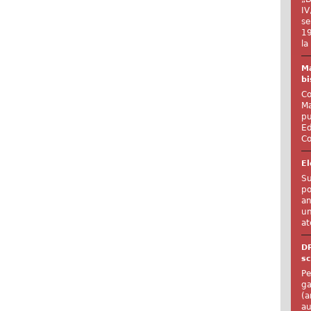
IV
se
19
la
Ma
bi
Co
Ma
pu
Ed
Co
El
Su
po
an
un
at
D
sc
Pe
ga
(a
au