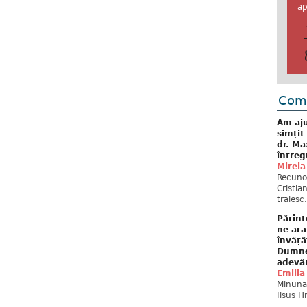
ap
Come
Am aju
simțit
dr. Ma
întreg
Mirela
Recuno
Cristia
traiesc.
Părint
ne ara
învăță
Dumne
adevă
Emilia
Minunat
Iisus H