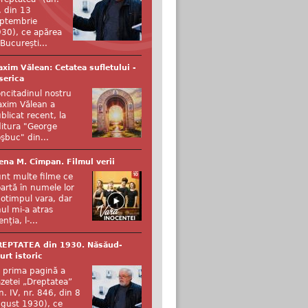
, din 13
ptembrie
30), ce apărea
 București...
xim Vălean: Cetatea sufletului -
serica
ncitadinul nostru
xim Vălean a
blicat recent, la
itura "George
şbuc" din...
ena M. Cîmpan. Filmul verii
nt multe filme ce
artă în numele lor
otimpul vara, dar
ul mi-a atras
enția, l-...
REPTATEA din 1930. Năsăud-
urt istoric
 prima pagină a
zetei „Dreptatea”
n. IV, nr. 846, din 8
gust 1930), ce