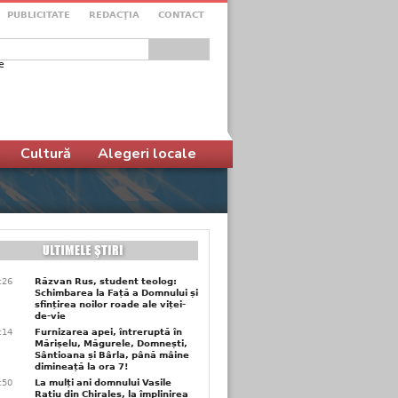
PUBLICITATE
REDACŢIA
CONTACT
e
ular de căutare
Cultură
Alegeri locale
6:26
Răzvan Rus, student teolog:
Schimbarea la Față a Domnului și
sfințirea noilor roade ale viței-
de-vie
6:14
Furnizarea apei, întreruptă în
Mărișelu, Măgurele, Domnești,
Sântioana și Bârla, până mâine
dimineață la ora 7!
5:50
La mulți ani domnului Vasile
Rațiu din Chiraleș, la împlinirea