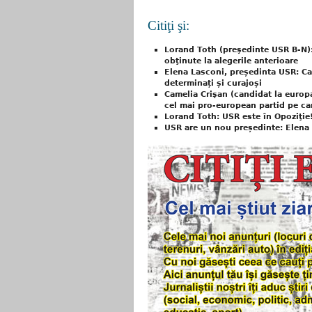
Citiţi şi:
Lorand Toth (preşedinte USR B-N):
obţinute la alegerile anterioare
Elena Lasconi, președinta USR: Ca
determinați și curajoși
Camelia Crişan (candidat la europ
cel mai pro-european partid pe ca
Lorand Toth: USR este în Opoziţie!
USR are un nou președinte: Elena