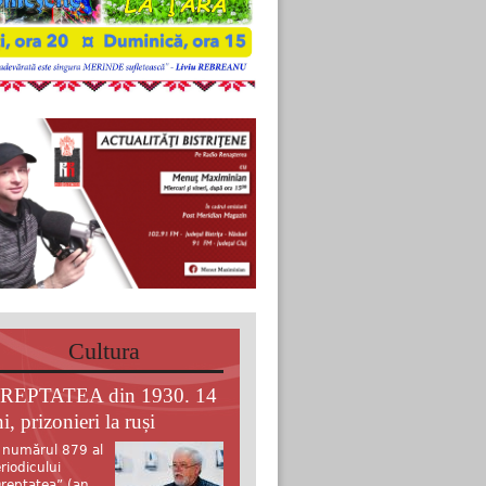
Cultura
REPTATEA din 1930. 14
i, prizonieri la ruși
 numărul 879 al
riodicului
reptatea” (an.