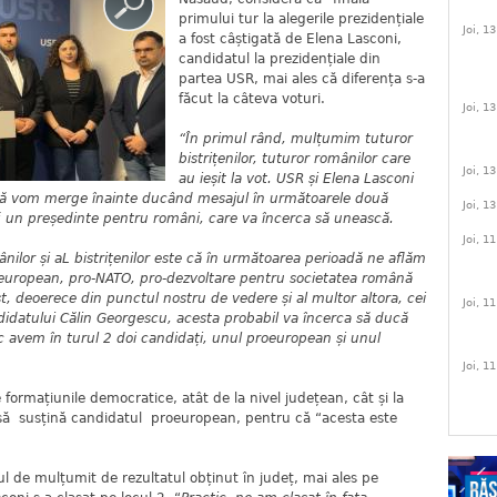
primului tur la alegerile prezidențiale
Joi, 1
a fost câștigată de Elena Lasconi,
candidatul la prezidențiale din
partea USR, mai ales că diferența s-a
făcut la câteva voturi.
Joi, 1
“În primul rând, mulțumim tuturor
bistrițenilor, tuturor românilor care
Joi, 1
au ieșit la vot. USR și Elena Lasconi
anță vom merge înainte ducând mesajul în următoarele două
Joi, 1
fi un președinte pentru români, care va încerca să unească.
Joi, 1
ânilor și aL bistrițenilor este că în următoarea perioadă ne aflăm
 european, pro-NATO, pro-dezvoltare pentru societatea română
, deoerece din punctul nostru de vedere și al multor altora, cei
Joi, 1
didatului Călin Georgescu, acesta probabil va încerca să ducă
c avem în turul 2 doi candidați, unul proeuropean și unul
Joi, 1
formațiunile democratice, atât de la nivel județean, cât și la
, să susțină candidatul proeuropean, pentru că “acesta este
l de mulțumit de rezultatul obținut în județ, mai ales pe