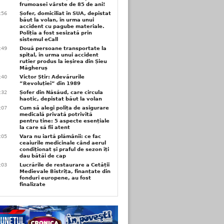
frumoasei vârste de 85 de ani!
3:56
Șofer, domiciliat în SUA, depistat
băut la volan, în urma unui
accident cu pagube materiale.
Poliția a fost sesizată prin
sistemul eCall
3:49
Două persoane transportate la
spital, în urma unui accident
rutier produs la ieșirea din Șieu
Măgheruș
3:40
Victor Știr: Adevărurile
”Revoluției” din 1989
3:32
Șofer din Năsăud, care circula
haotic, depistat băut la volan
1:07
Cum să alegi polița de asigurare
medicală privată potrivită
pentru tine: 5 aspecte esențiale
la care să fii atent
1:05
Vara nu iartă plămânii: ce fac
ceaiurile medicinale când aerul
condiționat și praful de sezon îți
dau bătăi de cap
1:03
Lucrările de restaurare a Cetății
Medievale Bistrița, finanțate din
fonduri europene, au fost
finalizate