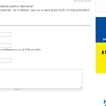
25/11/24 19:03
resdinte pentru Romania"
guvernat, nu e destul, sau nu e oare prea mult ce mai prtinde-ti
onfidenţial şi nu va fi făcut public.