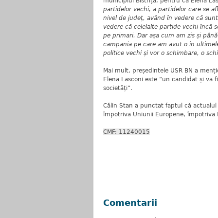
municipiul Bistrița, pentru că Elena Las
partidelor vechi, a partidelor care se af
nivel de județ, având în vedere că sunt
vedere că celelalte partide vechi încă se
pe primari. Dar așa cum am zis și până 
campania pe care am avut o în ultimele
politice vechi și vor o schimbare, o sc
Mai mult, președintele USR BN a menți
Elena Lasconi este “un candidat și va f
societăți”.
Călin Stan a punctat faptul că actualul
împotriva Uniunii Europene, împotriva
CMF: 11240015
Comentarii