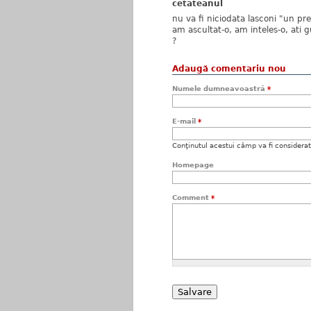
cetateanul
nu va fi niciodata lasconi "un p
am ascultat-o, am inteles-o, ati 
?
Adaugă comentariu nou
Numele dumneavoastră
*
E-mail
*
Conţinutul acestui câmp va fi considerat c
Homepage
Comment
*