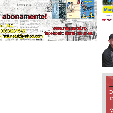
D
an
În
pe
„D