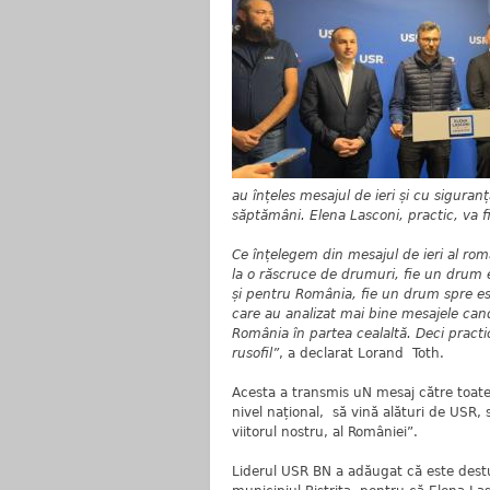
au înțeles mesajul de ieri și cu sigur
săptămâni. Elena Lasconi, practic, va 
Ce înțelegem din mesajul de ieri al rom
la o răscruce de drumuri, fie un drum
și pentru România, fie un drum spre est
care au analizat mai bine mesajele can
România în partea cealaltă. Deci practi
rusofil”
, a declarat Lorand Toth.
Acesta a transmis uN mesaj către toate 
nivel național, să vină alături de USR
viitorul nostru, al României”.
Liderul USR BN a adăugat că este destu