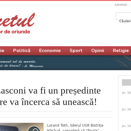
ARHIVA
Căutar
Form
ie
Politică
Economie
Sport
Opinii
Religie
sconi va fi un președinte
Joi, 1
re va încerca să unească!
Joi, 1
Lorand Toth, liderul USR Bistrița-
Joi, 1
Năsăud, consideră că “finala”