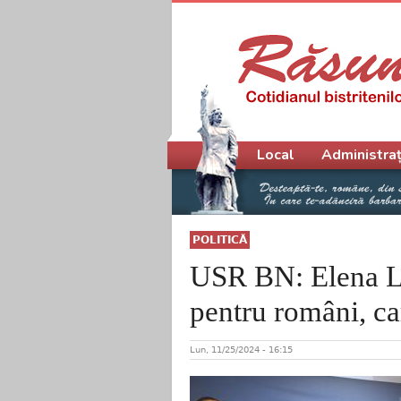
Meniu principal
Local
Administraț
POLITICĂ
USR BN: Elena La
pentru români, ca
Lun, 11/25/2024 - 16:15