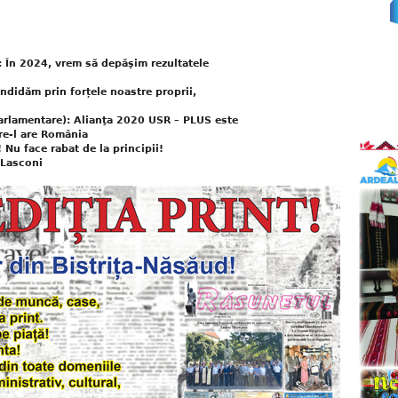
 În 2024, vrem să depăşim rezultatele
ndidăm prin forțele noastre proprii,
arlamentare): Alianţa 2020 USR – PLUS este
re-l are România
 Nu face rabat de la principii!
 Lasconi