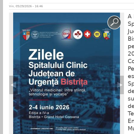
Vin, 05/29/2026 - 16:46
A 
Sp
Ju
Bi
pe
20
Co
Pe
es
Sp
de
su
de
Te
Em
Mu