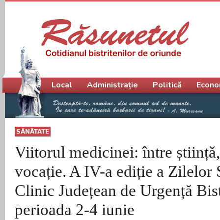
Meniu principal
Local
Administrație
Politică
Econo
SĂNĂTATE
Viitorul medicinei: între știință
vocație. A IV-a ediție a Zilelor 
Clinic Județean de Urgență Bistr
perioada 2-4 iunie