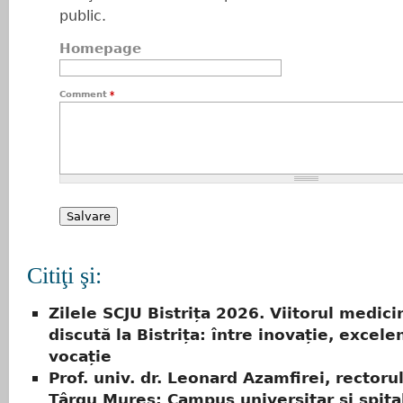
public.
Homepage
Comment
*
Citiţi şi:
Zilele SCJU Bistrița 2026. Viitorul medici
discută la Bistrița: între inovație, excele
vocație
Prof. univ. dr. Leonard Azamfirei, rector
Târgu Mureș: Campus universitar și spital