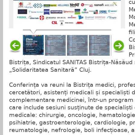
cu
Me
Mo
Me
fi
Co
Bi
Pr
Bistrița, Sindicatul SANITAS Bistrița-Năsăud 
„Solidaritatea Sanitară” Cluj.
Conferința va reuni la Bistrița medici, profes
cercetători, asistenți medicali și specialiști
complementare medicinei, într-un program ș
care include sesiuni susținute de specialiști
medicale: chirurgie, oncologie, hematologie
psihiatrie, gastroenterologie, cardiologie, 
reumatologie, nefrologie, boli infecțioase, 