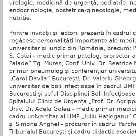
urologie, medicină de urgență, pediatrie, n
endocrinologie, obstetrică-ginecologie, medi
nutriție.
Printre invitații și lectorii prezenți în cadrul 
regăsesc personalități importante ale mediu
universitar și juridic din România, precum: P
S. Cotoi - medic primar patolog, prorector 
Palade” Tg. Mureș, Conf. Univ. Dr. Beatrice
primar pneumolog și conferențiar universit
„Carol Davila” București, Dr. Valeriu Gheorg
universitar de boli infecțioase în cadrul UM
București și șeful Disciplinei Boli Infecțioase
Spitalului Clinic de Urgență „Prof. Dr. Agrip
Univ. Dr. Adela Golea - medic primar medic
cadru universitar al UMF „Iuliu Hațieganu”
și Simona Anghel - procuror în cadrul Parch
Tribunalul București și cadru didactic asociat