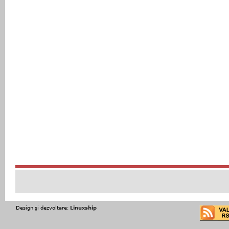
Design şi dezvoltare:
Linuxship