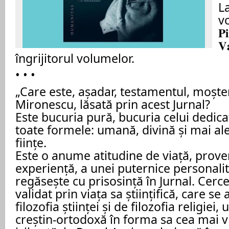
L
vo
𝐏
𝐕
îngrijitorul volumelor.
• • •
„Care este, așadar, testamentul, moște
Mironescu, lăsată prin acest Jurnal?
Este bucuria pură, bucuria celui dedica
toate formele: umană, divină și mai ale
ființe.
Este o anume atitudine de viață, prove
experiență, a unei puternice personalit
regăsește cu prisosință în Jurnal. Cerce
validat prin viața sa științifică, care se
filozofia științei și de filozofia religiei,
creștin-ortodoxă în forma sa cea mai vi