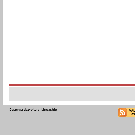
Design şi dezvoltare:
Linuxship