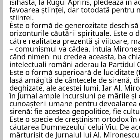
isihastă, la Rugul Aprins, pledează în ac
favoarea științei, dar totodată pentru 
științei.
Este o formă de generozitate deschisă
orizonturile căutării spirituale. Este o 
către realitatea prezentă și viitoare, ma
– comunismul va cădea, intuia Mirones
când nimeni nu credea aceasta, ba ch
intelectuali români aderau la Partidul
Este o formă superioară de luciditate (
lasă amăgită de cântecele de sirenă, di
deghizate, ale acestei lumi. Iar Al. Mi
în Jurnal ample incursiuni pe mările și
cunoașterii umane pentru devoalarea 
sirenă: fie acestea geopolitice, fie cultur
Este o specie de creștinism ortodox în
căutarea Dumnezeului celui Viu. De ac
mărturisit de Jurnalul lui Al. Mironescu