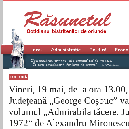
Meniu principal
Local
Administrație
Politică
Econo
CULTURĂ
Vineri, 19 mai, de la ora 13.00,
Județeană „George Coșbuc” va 
volumul „Admirabila tăcere. Ju
1972“ de Alexandru Mironesc