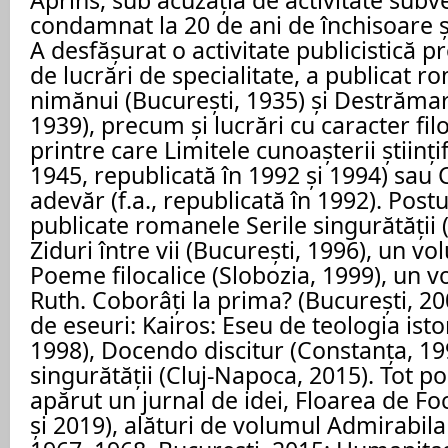
condamnat la 20 de ani de închisoare şi
A desfăşurat o activitate publicistică p
de lucrări de specialitate, a publicat
nimănui (București, 1935) și Destrămar
1939), precum și lucrări cu caracter ﬁlo
printre care Limitele cunoașterii științ
1945, republicată în 1992 și 1994) sau C
adevăr (f.a., republicată în 1992). Postu
publicate romanele Serile singurătății (
Ziduri între vii (București, 1996), un v
Poeme ﬁlocalice (Slobozia, 1999), un v
Ruth. Coborâți la prima? (București, 200
de eseuri: Kairos: Eseu de teologia isto
1998), Docendo discitur (Constanța, 19
singurătății (Cluj-Napoca, 2015). Tot p
apărut un jurnal de idei, Floarea de Fo
și 2019), alături de volumul Admirabila 