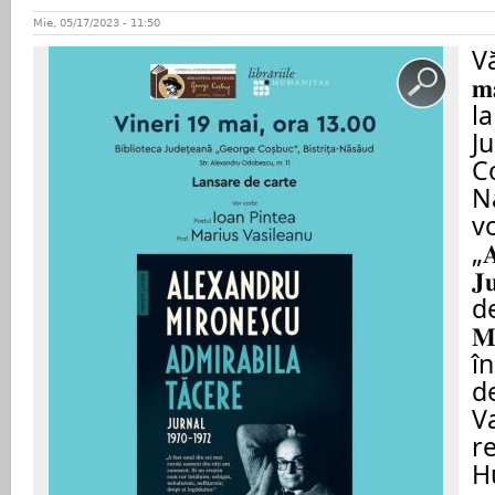
Mie, 05/17/2023 - 11:50
Vă
𝐦
la
J
Co
N
v
„𝐀
𝐉
de 
𝐌
în
d
V
re
H