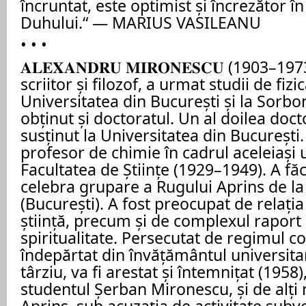
încruntat, este optimist și încrezător î
Duhului.“ — MARIUS VASILEANU
• • •
𝐀𝐋𝐄𝐗𝐀𝐍𝐃𝐑𝐔 𝐌𝐈𝐑𝐎𝐍𝐄𝐒𝐂𝐔 (1903–1
scriitor și ﬁlozof, a urmat studii de ﬁzic
Universitatea din București și la Sorbo
obținut și doctoratul. Un al doilea docto
susținut la Universitatea din București.
profesor de chimie în cadrul aceleiași u
Facultatea de Științe (1929–1949). A fă
celebra grupare a Rugului Aprins de l
(București). A fost preocupat de relația
știință, precum și de complexul raport 
spiritualitate. Persecutat de regimul c
îndepărtat din învățământul universitar
târziu, va ﬁ arestat și întemnițat (1958)
studentul Șerban Mironescu, și de alți
Aprins, sub acuzația de activitate subve