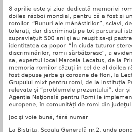
8 aprilie este şi ziua dedicată memoriei romi
doilea război mondial, pentru că a fost şi u
romilor. “Bunuri ale mănăstirilor”, sclavi, de
toleraţi, dar discriminaţi pe tot parcursul isto
supravieţuit 500 ani şi au reuşit să-şi păstre
identitatea ca popor. “În ciuda tuturor stereo
discriminărilor, romii sărbătoresc”, a eviden
sa, expertul local Marcela Lăcătuş, de la Prim
memoria romilor căzuţi în cel de-al doilea 
fost depuse jerbe şi coroane de flori, la Lec
Grupului mixt pentru romi, de la Instituţia Pr
relevate şi “problemele prezentului”, dar şi
Agenţia Naţională pentru Romi le implement
europene, în comunităţi de romi din judeţul
Joc şi voie bună, fără număr
La Bistriţa, Şcoala Generală nr.2, unde pon