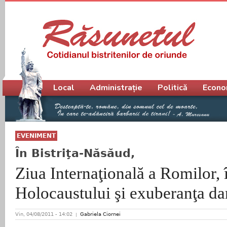
Meniu principal
Local
Administrație
Politică
Econo
EVENIMENT
În Bistriţa-Năsăud,
Ziua Internaţională a Romilor, 
Holocaustului şi exuberanţa da
Vin, 04/08/2011 - 14:02
Gabriela Ciornei