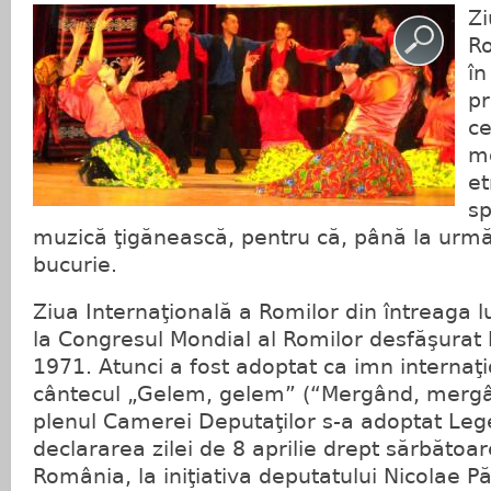
Zi
Ro
în
p
ce
mo
et
sp
muzică ţigănească, pentru că, până la ur
bucurie.
Ziua Internaţională a Romilor din întreaga lu
la Congresul Mondial al Romilor desfăşurat 
1971. Atunci a fost adoptat ca imn internaţi
cântecul „Gelem, gelem” (“Mergând, mergân
plenul Camerei Deputaţilor s-a adoptat Leg
declararea zilei de 8 aprilie drept sărbătoa
România, la iniţiativa deputatului Nicolae P