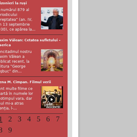
izonieri la ruși
 numărul 879 al
riodicului
reptatea” (an. IV,
n 13 septembrie
30), ce apărea la...
xim Vălean: Cetatea sufletului -
serica
ncitadinul nostru
xim Vălean a
blicat recent, la
itura "George
şbuc" din...
ena M. Cîmpan. Filmul verii
nt multe filme ce
artă în numele lor
otimpul vara, dar
ul mi-a atras
enția, l-...
1
2
3
4
5
6
7
8
9