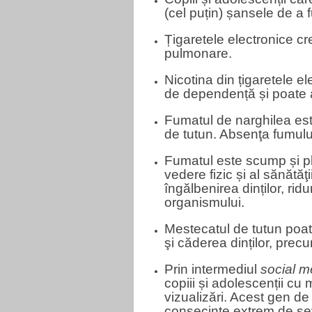
(cel puțin) șansele de a f
Țigaretele electronice cr
pulmonare.
Nicotina din țigaretele e
de dependență și poate af
Fumatul de narghilea est
de tutun. Absenţa fumului
Fumatul este scump și pl
vedere fizic și al sănătăţ
îngălbenirea dinților, rid
organismului.
Mestecatul de tutun poate
şi căderea dinților, precum
Prin intermediul
social m
copiii și adolescenții cu
vizualizări. Acest gen d
consecinţe extrem de se