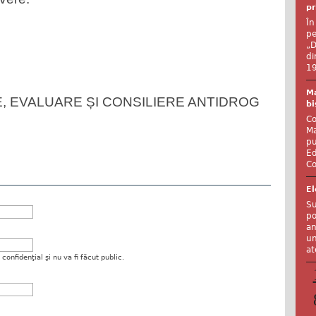
pr
În
pe
„D
di
19
Ma
, EVALUARE ȘI CONSILIERE ANTIDROG
bi
Co
Ma
pu
Ed
Co
El
Su
po
an
un
at
onfidenţial şi nu va fi făcut public.