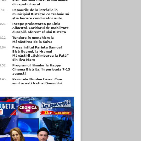
2:48
Prof. Antonia Bora: Prima ieșire
din spațiul rural
1:31
Panourile de la intrările în
municipiul Bistrița: ce trebuie să
știe fiecare conducător auto
0:21
Începe proiectarea pe Linia
Albastră/Coridorul de mobilitate
durabilă aferent râului Bistrița
0:12
Tundere în monahism la
Mănăstirea de la Salva
0:04
Preasfințitul Părinte Samuel
Bistrițeanul, la Hramul
Mănăstirii „Schimbarea la Față”
din Ilva Mare
9:52
Programul filmelor la Happy
Cinema Bistrița, în perioada 7-13
august!
9:45
Părintele Nicolae Feier: Cine
sunt acești frați ai Domnului