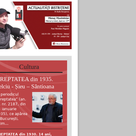
Cultura
REPTATEA din 1935.
elciu - Șieu – Sântioana
 periodicul
reptatea” (an.
, nr. 2187, din
 ianuarie
35), ce apărea
 București,
tim...
EPTATEA din 1930. 14 ani,