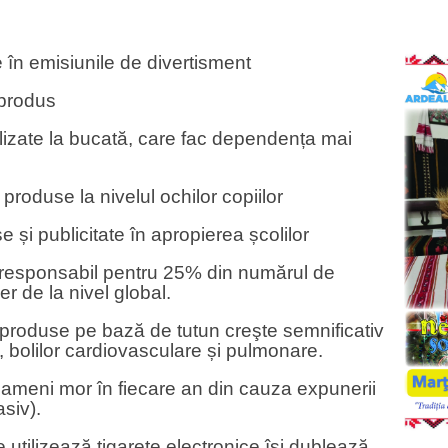
 în emisiunile de divertisment
 produs
lizate la bucată, care fac dependența mai
produse la nivelul ochilor copiilor
 și publicitate în apropierea școlilor
responsabil pentru 25% din numărul de
 de la nivel global.
produse pe bază de tutun creşte semnificativ
i, bolilor cardiovasculare și pulmonare.
oameni mor în fiecare an din cauza expunerii
asiv).
e utilizează țigarete electronice își dublează