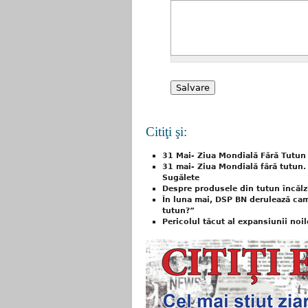
Citiţi şi:
31 Mai- Ziua Mondială Fără Tutun
31 mai- Ziua Mondială fără tutun. A
Sugălete
Despre produsele din tutun încălz
În luna mai, DSP BN derulează ca
tutun?”
Pericolul tăcut al expansiunii noi