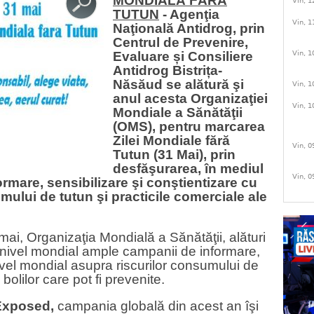
MONDIALĂ FĂRĂ
Vin, 1
TUTUN
- Agenţia
Vin, 1
Naţională Antidrog, prin
Centrul de Prevenire,
Evaluare și Consiliere
Vin, 1
Antidrog Bistrița-
Năsăud se alătură şi
Vin, 1
anul acesta Organizaţiei
Vin, 1
Mondiale a Sănătăţii
(OMS), pentru marcarea
Zilei Mondiale fără
Vin, 0
Tutun (31 Mai), prin
desfăşurarea, în mediul
Vin, 0
formare, sensibilizare şi conştientizare cu
umului de tutun şi practicile comerciale ale
 mai, Organizaţia Mondială a Sănătăţii, alături
 nivel mondial ample campanii de informare,
ivel mondial asupra riscurilor consumului de
bolilor care pot fi prevenite.
Exposed
,
c
ampania globală din acest an îşi