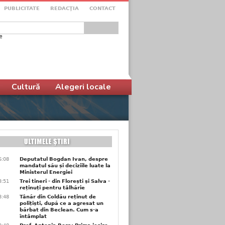
PUBLICITATE
REDACŢIA
CONTACT
e
ular de căutare
Cultură
Alegeri locale
6:08
Deputatul Bogdan Ivan, despre
mandatul său și deciziile luate la
Ministerul Energiei
3:51
Trei tineri - din Florești și Salva -
reținuți pentru tâlhărie
3:48
Tânăr din Coldău reținut de
polițiști, după ce a agresat un
bărbat din Beclean. Cum s-a
întâmplat