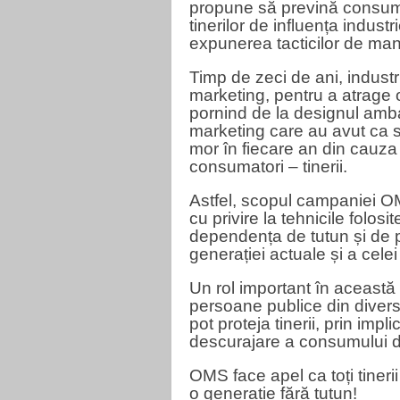
propune să prevină consumul
tinerilor de influența industr
expunerea tacticilor de mani
Timp de zeci de ani, industri
marketing, pentru a atrage
pornind de la designul amba
marketing care au avut ca 
mor în fiecare an din cauza
consumatori – tinerii.
Astfel, scopul campaniei OM
cu privire la tehnicile folosi
dependența de tutun și de 
generației actuale și a celei 
Un rol important în aceast
persoane publice din divers
pot proteja tinerii, prin impl
descurajare a consumului d
OMS face apel ca toți tineri
o generație fără tutun!