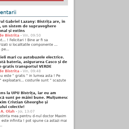
ntarii
ul Gabriel Lazany: Bistrița are, în
t, un sistem de supraveghere
onal și extins
de Bistrita
-
Vin, 09:50
... ! Felicitari ! Bine ar fi sa
izati si localitatile componente ...
 pe...
ieli mari cu autobuzele electrice.
stă bateria, asigurarea Casco și de
e gratis transportul VERDE
de Bistrita
-
Vin, 09:48
u este " gratis " in lumea asta ! Pe
" exploatarii... costurile sunt " scazute
ns la UPU Bistrița, iar eu am
 că sunt pe mâini bune. Mulţumesc
xim Cristian Gheorghe şi
ului colectiv!
 A. Olah
-
Joi, 13:07
stinta mea pentru d-nul doctor Maxim
n este infinita ! pot spune ca astazi mai
..