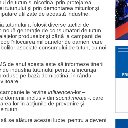
 de tutun și nicotină, prin protejarea
iei tutunului și prin demontarea miturilor și
pulare utilizate de această industrie.
a tutunului a folosit diverse tactici de
 o nouă generație de consumatori de tutun,
lajelor produselor și până la campanii de
scop înlocuirea milioanelor de oameni care
 bolilor asociate consumului de tutun, cu noi
S de anul acesta este să informeze tinerii
te de industria tutunului pentru a încuraja
produse pe bază de nicotină, în rândul
viitoare.
ă campanie le revine
influenceri
-lor –
e domenii, inclusiv din
social media
-, care
icarea lor în acţiunile de prevenire şi
e tutun.
i să se alăture acestei lupte, pentru a deveni