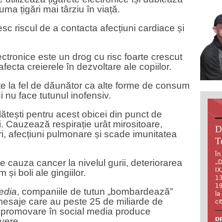
uma țigări mai târziu în viață.
esc riscul de a contacta afecțiuni cardiace și
lectronice este un drog cu risc foarte crescut
ecta creierele în dezvoltare ale copiilor.
e la fel de dăunător ca alte forme de consum
 nu face tutunul inofensiv.
ătești pentru acest obicei din punct de
ii. Cauzează respirație urât mirositoare,
D
uri, afecțiuni pulmonare și scade imunitatea
T
În
 cauza cancer la nivelul gurii, deteriorarea
„D
IX
 și boli ale gingiilor.
13
19
edia
, companiile de tutun „bombardează”
la
 mesaje care au peste 25 de miliarde de
ci
e promovare în social media produce
DR
vere.