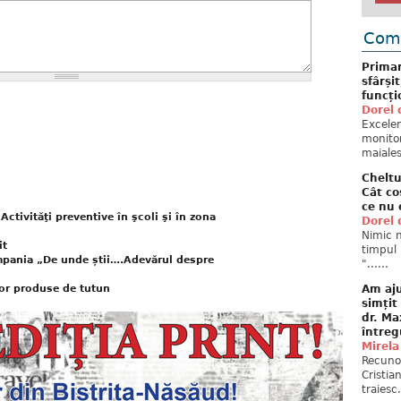
Come
Primar
sfârși
funcți
Dorel 
Excelent
monitor
maiales
Cheltu
Cât co
ce nu 
ctivităţi preventive în şcoli şi în zona
Dorel 
Nimic n
it
timpul 
mpania „De unde știi….Adevărul despre
"......
Am aju
lor produse de tutun
simțit
dr. Ma
întreg
Mirela
Recuno
Cristia
traiesc.