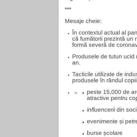
***
Mesaje cheie:
În contextul actual al p
că fumătorii prezintă un 
formă severă de coronav
Produsele de tutun ucid 
an.
Tacticile utilizate de ind
produsele în rândul copiil
peste 15,000 de ar
atractive pentru cop
influencerii
din soc
evenimente și petr
burse școlare