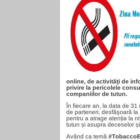
online, de activităţi de in
privire la pericolele cons
companiilor de tutun.
În fiecare an, la data de 31
de parteneri, desfăşoară la
pentru a atrage atenția la n
tutun și asupra deceselor și 
Având ca temă
#Tobacco