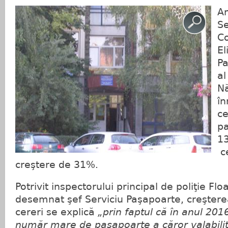
An
Se
C
El
Pa
al
Nă
în
ce
pa
13
ce
creştere de 31%.
Potrivit inspectorului principal de poliţie Fl
desemnat şef Serviciu Paşapoarte, creşter
cereri se explică
„prin faptul că în anul 201
număr mare de paşapoarte a căror valabilita