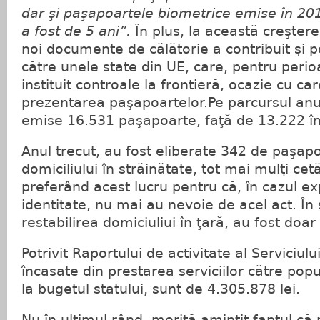
dar şi paşapoartele biometrice emise în 201
a fost de 5 ani”.
În plus, la această creştere
noi documente de călătorie a contribuit şi p
către unele state din UE, care, pentru peri
instituit controale la frontieră, ocazie cu car
prezentarea paşapoartelor.Pe parcursul anul
emise 16.531 paşapoarte, faţă de 13.222 î
Anul trecut, au fost eliberate 342 de paşapo
domiciliului în străinătate, tot mai mulţi ce
preferând acest lucru pentru că, în cazul exp
identitate, nu mai au nevoie de acel act. În
restabilirea domiciuliui în ţară, au fost doar
Potrivit Raportului de activitate al Serviciu
încasate din prestarea serviciilor către popu
la bugetul statului, sunt de 4.305.878 lei.
Nu în ultimul rând, merită amintit faptul că