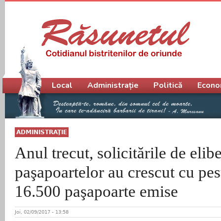
Meniu principal
Local
Administrație
Politică
Econo
ADMINISTRAŢIE
Anul trecut, solicitările de elib
paşapoartelor au crescut cu pe
16.500 paşapoarte emise
Joi, 02/09/2017 - 13:58