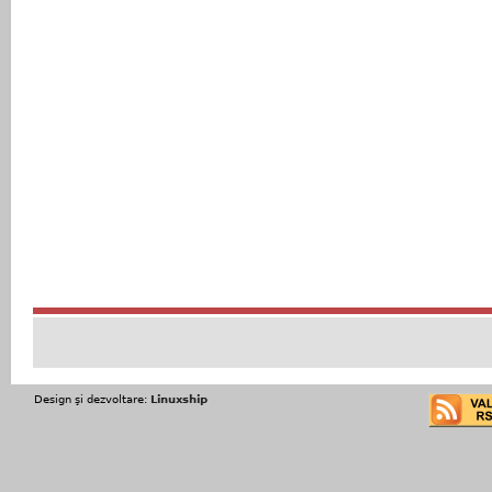
Design şi dezvoltare:
Linuxship