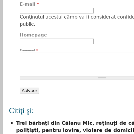
E-mail
*
Conţinutul acestui câmp va fi considerat confiden
public.
Homepage
Comment
*
Citiţi şi:
Trei bărbați din Căianu Mic, reținuți de c
polițiști, pentru lovire, violare de domicil