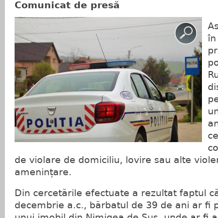
Comunicat de presă
As
în
pr
po
R
di
pe
un
an
ce
co
de violare de domiciliu, lovire sau alte viole
amenințare.
Din cercetările efectuate a rezultat faptul c
decembrie a.c., bărbatul de 39 de ani ar fi p
unui imobil din Nimigea de Sus, unde ar fi a