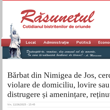
Meniu principal
Local
Administrație
Politică
Econo
Bărbat din Nimigea de Jos, cer
violare de domiciliu, lovire sau
distrugere și amenințare, reținut
Vin, 12/26/2025 - 15:45