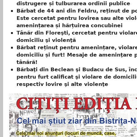
distrugere și tulburarea ordinii publice
Bărbat de 44 ani din Feldru, reținut de pol
Este cercetat pentru lovirea sau alte vio
amenințarea și hărțuirea concubinei
Tânăr din Floreşti, cercetat pentru viola
domiciliu şi violenţă
Bărbat reținut pentru amenințare, violar
domiciliu și furt! Mesaje de ameninţare 
tânără!
Bărbaţi din Beclean şi Budacu de Sus, înc
pentru furt calificat şi violare de domicili
respectiv lovire şi alte violenţe