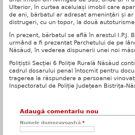
Ulterior, în curtea aceluiași imobil care apa
de ani, bărbatul ar adresat amenințări și ar
distrugeri, cu un topor, la două autoturisme
În prezent, bărbatul se află în arestul I.P.J. 
urmând a fi prezentat Parchetului de pe lân
Năsăud, în vederea dispunerii unei noi măsu
Polițiștii Secției 6 Poliție Rurală Năsăud cont
cadrul dosarului penal întocmit pentru docu
tragerea la răspundere a persoanei vinovat
Inspectoratul de Poliție Județean Bistrița-N
Adaugă comentariu nou
Numele dumneavoastră
*