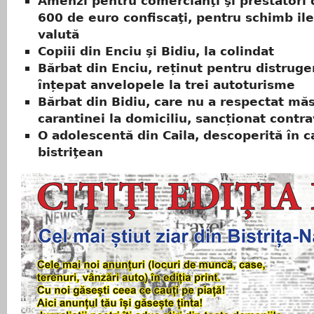
Amenzi pentru comercianţi şi prestatori d
600 de euro confiscaţi, pentru schimb il
valută
Copiii din Enciu şi Bidiu, la colindat
Bărbat din Enciu, reținut pentru distruge
înțepat anvelopele la trei autoturisme
Bărbat din Bidiu, care nu a respectat mă
carantinei la domiciliu, sancționat contr
O adolescentă din Caila, descoperită în c
bistriţean