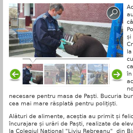
Ac
au
câ
Po
și
Cr
la
cu
ca
în
ac
no
necesare pentru masa de Paști. Bucuria bunic
cea mai mare răsplată pentru polițiști.
Alături de alimente, aceștia au primit și fel
încurajare și urări de Paști, realizate de elev
la Colegiul Național "Liviu Rebreanu" din Bis