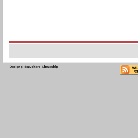
Design şi dezvoltare:
Linuxship