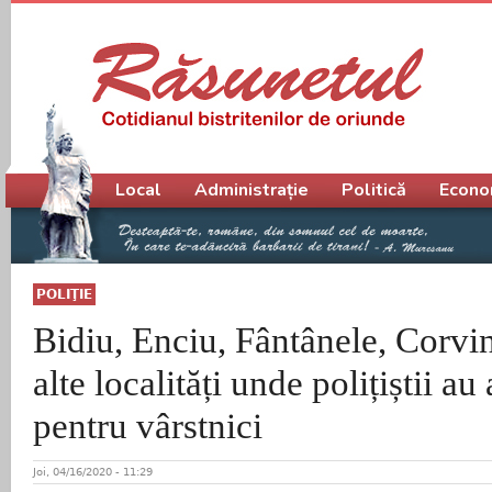
Meniu principal
Local
Administrație
Politică
Econo
POLIŢIE
Bidiu, Enciu, Fântânele, Corvine
alte localități unde polițiștii au
pentru vârstnici
Joi, 04/16/2020 - 11:29