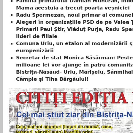
Familia primarului Damian Muntean, îndo
Mama acestuia a trecut poarta veşniciei
Radu Spermezan, noul primar al comunei
Alegeri în organizațiile PSD de pe Valea Ț
Primarii Paul Știr, Vlăduț Purja, Radu Sp
lideri de filiale
Comuna Uriu, un etalon al modernizării ş
europenizării
Secretar de stat Monica Săsărman: Peste
milioane lei vor ajunge în patru comunită
Bistrița-Năsăud- Uriu, Mărișelu, Sânmiha
Câmpie și Tiha Bârgăului!