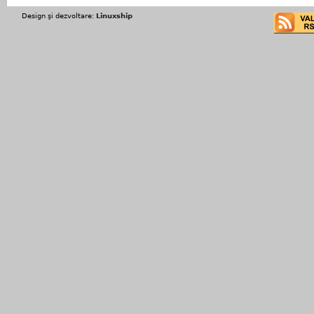
Design şi dezvoltare:
Linuxship