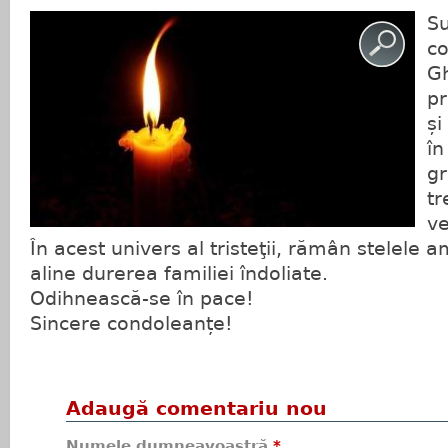
Su
co
G
pr
și
î
gr
tr
ve
În acest univers al tristeţii, rămân stelele am
aline durerea familiei îndoliate.
Odihnească-se în pace!
Sincere condoleanțe!
Adaugă comentariu nou
Numele dumneavoastră
*