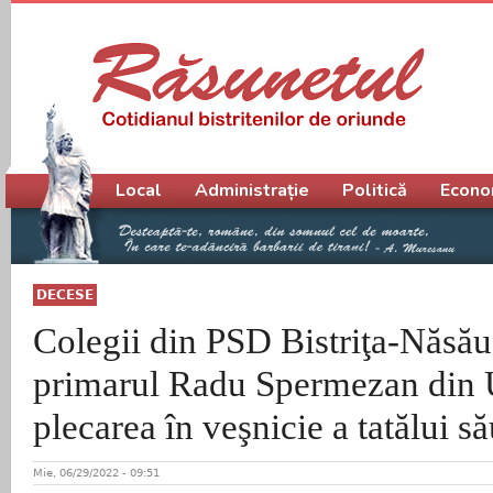
Meniu principal
Local
Administrație
Politică
Econo
DECESE
Colegii din PSD Bistriţa-Năsăud
primarul Radu Spermezan din U
plecarea în veşnicie a tatălui s
Mie, 06/29/2022 - 09:51