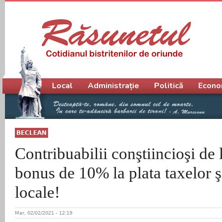
Meniu principal
Local
Administrație
Politică
Econo
BECLEAN
Contribuabilii conştiincioşi de
bonus de 10% la plata taxelor ş
locale!
Mar, 02/02/2021 - 12:19