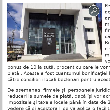
Pe
ac
an
ma
fi
că
Be
cl
mi
vo
bonus de 10 la sută, procent cu care le vor
plată . Acesta a fost cuantumul bonificaţiei l
către consilierii locali beclenari pentru aces
De asemenea, firmele şi persoanele juridic
reduceri la sumele de plată, dacă îşi vor ach
impozitele şi taxele locale până în data de 
vedere că şi acestora li se va aplica o facilit