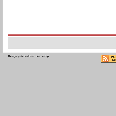
Design şi dezvoltare:
Linuxship