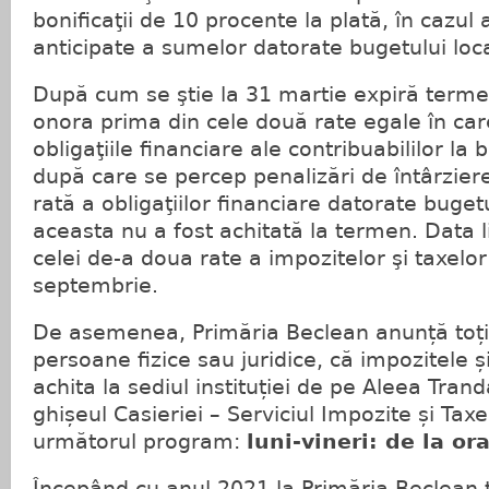
bonificaţii de 10 procente la plată, în cazul a
anticipate a sumelor datorate bugetului loca
După cum se ştie la 31 martie expiră termen
onora prima din cele două rate egale în car
obligaţiile financiare ale contribuabililor la 
după care se percep penalizări de întârzier
rată a obligaţiilor financiare datorate buget
aceasta nu a fost achitată la termen. Data l
celei de-a doua rate a impozitelor şi taxelor
septembrie.
De asemenea, Primăria Beclean anunță toți c
persoane fizice sau juridice, că impozitele ș
achita la sediul instituției de pe Aleea Trandaf
ghișeul Casieriei – Serviciul Impozite și Tax
următorul program:
luni-vineri: de la or
Începând cu anul 2021 la Primăria Beclean t