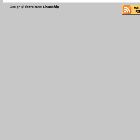
Design şi dezvoltare:
Linuxship