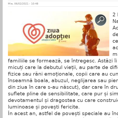
Mie, 06/02/2021 - 10:48
2 
Na
Ad
de
ce
a
mi
familiile se formează, se întregesc. Astăzi î
micuți care la debutul vieții, au parte de difi
fizice sau răni emoționale, copii care au cu
înseamnă boala, abuzul, neglijarea sau pie
din ziua în care s-au născut), dar care în dr
suflete pline de sensibilitate, care pur și si
devotamentul și dragostea cu care constru
luminoase și povești fericite.
În acest an, astfel de povești speciale au î