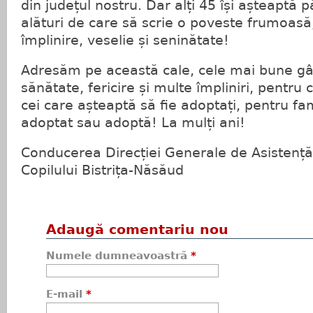
din județul nostru. Dar alți 45 își așteaptă pă
alături de care să scrie o poveste frumoasă,
împlinire, veselie și seninătate!
Adresăm pe această cale, cele mai bune gân
sănătate, fericire și multe împliniri, pentru 
cei care așteaptă să fie adoptați, pentru fam
adoptat sau adoptă! La mulți ani!
Conducerea Direcției Generale de Asistență 
Copilului Bistrița-Năsăud
Adaugă comentariu nou
Numele dumneavoastră
*
E-mail
*