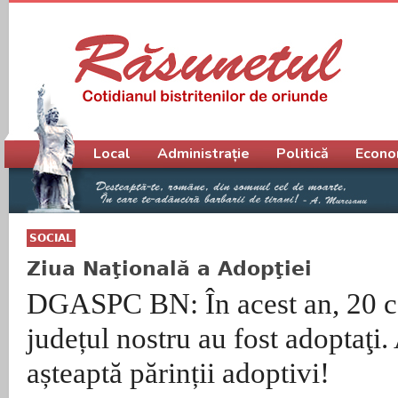
Meniu principal
Local
Administrație
Politică
Econo
SOCIAL
Ziua Naţională a Adopţiei
DGASPC BN: În acest an, 20 c
județul nostru au fost adoptaţi. 
așteaptă părinții adoptivi!