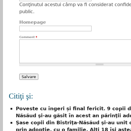
Conţinutul acestui câmp va fi considerat confiden
public.
Homepage
Comment
*
Citiţi şi:
Poveste cu îngeri și final fericit. 9 copii d
Năsăud şi-au găsit în acest an părinţii ad
Şase copii din Bistriţa-Năsăud şi-au unit 
prin adopţie, cu o familie. Alţi 18 îşi aşt