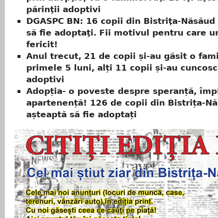
părinţii adoptivi
DGASPC BN: 16 copii din Bistriţa-Năsăud
să fie adoptaţi. Fii motivul pentru care u
fericit!
Anul trecut, 21 de copii și-au găsit o fami
primele 5 luni, alți 11 copii și-au cuncosc
adoptivi
Adopția- o poveste despre speranță, împl
apartenență! 126 de copii din Bistrița-N
așteaptă să fie adoptați