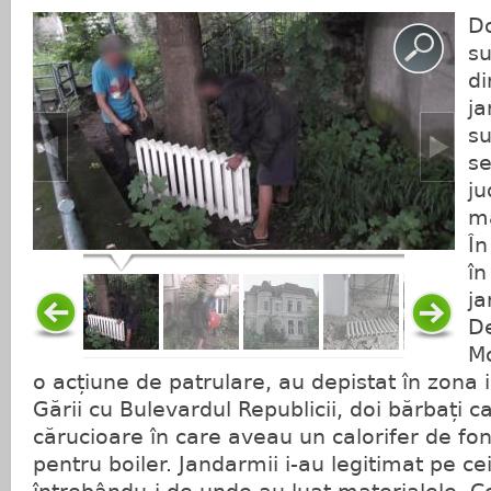
Do
su
di
ja
su
se
ju
ma
În
în
ja
D
Mo
o acțiune de patrulare, au depistat în zona i
Gării cu Bulevardul Republicii, doi bărbați 
cărucioare în care aveau un calorifer de fon
pentru boiler. Jandarmii i-au legitimat pe cei