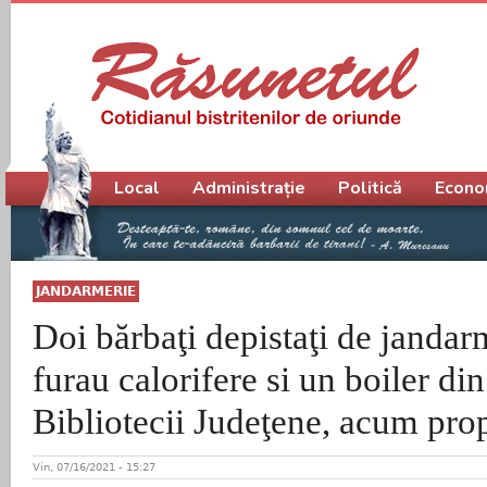
Meniu principal
Local
Administrație
Politică
Econo
JANDARMERIE
Doi bărbaţi depistaţi de jandar
furau calorifere si un boiler din
Bibliotecii Judeţene, acum prop
Vin, 07/16/2021 - 15:27