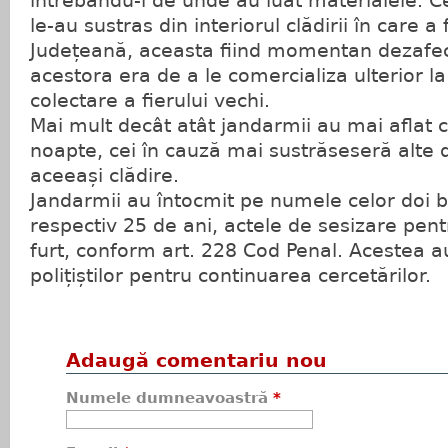
întrebându-i de unde au luat materialele. Ce
le-au sustras din interiorul clădirii în care a
Județeană, aceasta fiind momentan dezafect
acestora era de a le comercializa ulterior l
colectare a fierului vechi.
Mai mult decât atât jandarmii au mai aflat 
noapte, cei în cauză mai sustrăseseră alte 
aceeași clădire.
Jandarmii au întocmit pe numele celor doi b
respectiv 25 de ani, actele de sesizare pent
furt, conform art. 228 Cod Penal. Acestea au
polițiștilor pentru continuarea cercetărilor.
Adaugă comentariu nou
Numele dumneavoastră
*