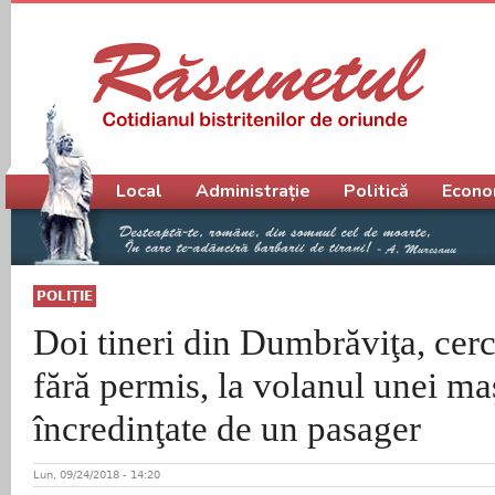
Meniu principal
Local
Administrație
Politică
Econo
POLIŢIE
Doi tineri din Dumbrăviţa, cerc
fără permis, la volanul unei ma
încredinţate de un pasager
Lun, 09/24/2018 - 14:20