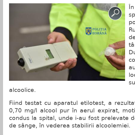
Î
s
po
R
d
t
D
c
a
lo
su
alcoolice.
Fiind testat cu aparatul etilotest, a rezul
0,70 mg/l alcool pur în aerul expirat, mot
condus la spital, unde i-au fost prelevate 
de sânge, în vederea stabilirii alcoolemiei.