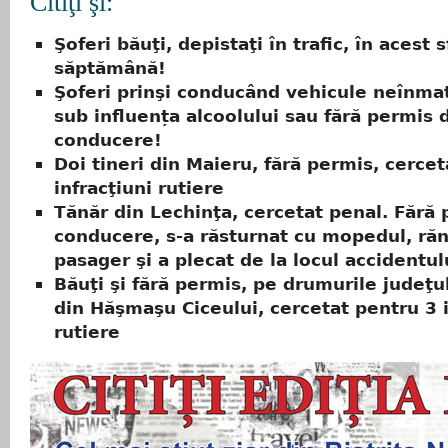
Citiţi şi:
Şoferi băuţi, depistaţi în trafic, în acest s
săptămână!
Şoferi prinşi conducând vehicule neînmat
sub influența alcoolului sau fără permis 
conducere!
Doi tineri din Maieru, fără permis, cercet
infracţiuni rutiere
Tănăr din Lechinţa, cercetat penal. Fără
conducere, s-a răsturnat cu mopedul, ră
pasager şi a plecat de la locul accidentul
Băuţi şi fără permis, pe drumurile judeţu
din Hăşmaşu Ciceului, cercetat pentru 3 i
rutiere