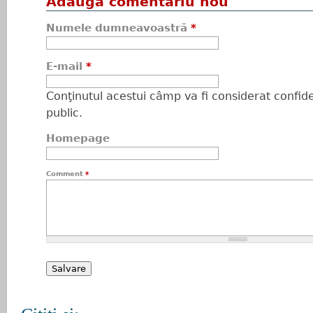
Adaugă comentariu nou
Numele dumneavoastră
*
E-mail
*
Conţinutul acestui câmp va fi considerat confiden
public.
Homepage
Comment
*