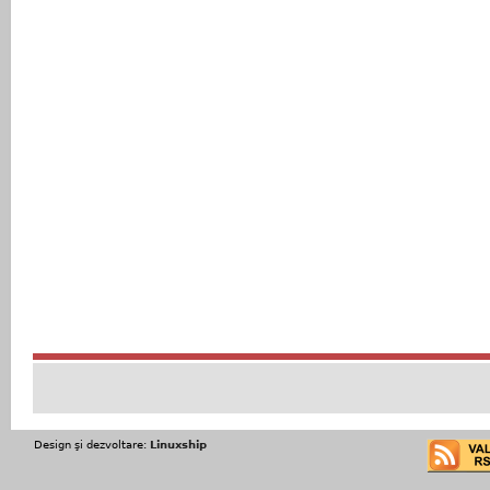
Design şi dezvoltare:
Linuxship