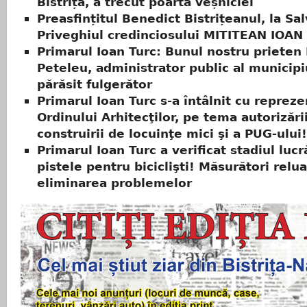
Bistrița, a trecut poarta veșniciei
Preasfințitul Benedict Bistrițeanul, la Sal
Priveghiul credinciosului MITITEAN IOAN
Primarul Ioan Turc: Bunul nostru prieten
Peteleu, administrator public al municipi
părăsit fulgerător
Primarul Ioan Turc s-a întâlnit cu repreze
Ordinului Arhitecţilor, pe tema autorizări
construirii de locuinţe mici şi a PUG-ului!
Primarul Ioan Turc a verificat stadiul lucră
pistele pentru biciclişti! Măsurători relu
eliminarea problemelor