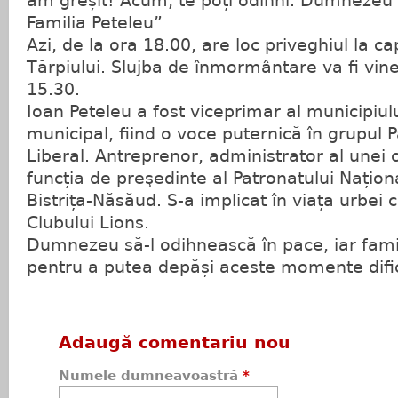
am greșit! Acum, te poți odihni. Dumnezeu
Familia Peteleu”
Azi, de la ora 18.00, are loc priveghiul la c
Tărpiului. Slujba de înmormântare va fi vine
15.30.
Ioan Peteleu a fost viceprimar al municipiului
municipal, fiind o voce puternică în grupul P
Liberal. Antreprenor, administrator al unei 
funcția de preşedinte al Patronatului Națion
Bistrița-Năsăud. S-a implicat în viața urbei
Clubului Lions.
Dumnezeu să-l odihnească în pace, iar famil
pentru a putea depăși aceste momente dific
Adaugă comentariu nou
Numele dumneavoastră
*