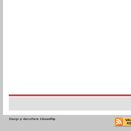
Design şi dezvoltare:
Linuxship