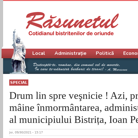
Meniu principal
Local
Administrație
Politică
Econo
SPECIAL
Drum lin spre veşnicie ! Azi, p
mâine înmormântarea, administ
al municipiului Bistrița, Ioan P
Joi, 09/30/2021 - 15:17