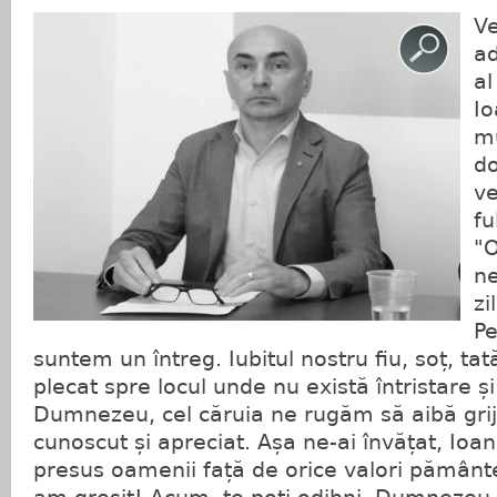
Ve
ad
al
Io
mu
do
ve
fu
"O
ne
zi
Pe
suntem un întreg. Iubitul nostru fiu, soț, tat
plecat spre locul unde nu există întristare ș
Dumnezeu, cel căruia ne rugăm să aibă grijă
cunoscut și apreciat. Așa ne-ai învățat, Io
presus oamenii față de orice valori pământeș