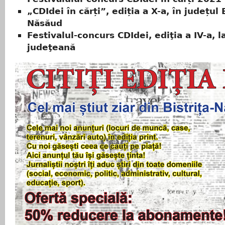
„CDIdei în cărți”, ediția a X-a, în județul B
Năsăud
Festivalul-concurs CDIdei, ediţia a IV-a, l
judeţeană