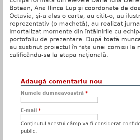
Echipa formată din elevele Daria Iulia Den
Botean, Ana Ilinca Lup și coordonate de d
Octavia, și-a ales o carte, au citit-o, au ilus
reprezentativ (o machetă), au realizat jurna
imortalizat momente din întâlnirile cu echipa
portofoliu de prezentare. După toată munca
au susținut proiectul în fața unei comisii la 
calificându-se la etapa națională.
Adaugă comentariu nou
Numele dumneavoastră
*
E-mail
*
Conţinutul acestui câmp va fi considerat confiden
public.