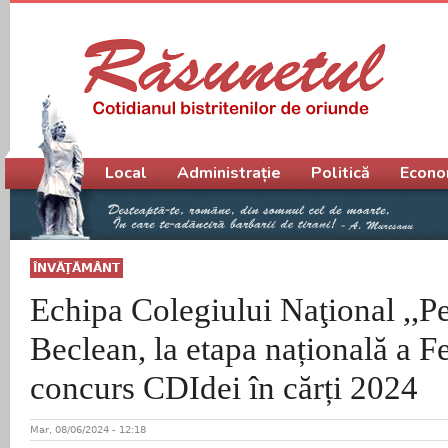
Meniu principal
Local
Administrație
Politică
Econo
ÎNVĂŢĂMÂNT
Echipa Colegiului Naţional ,,P
Beclean, la etapa națională a Fe
concurs CDIdei în cărți 2024
Mar, 08/06/2024 - 12:18