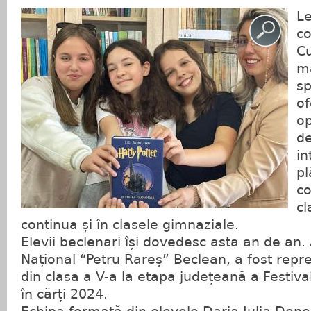
Le
co
Cu
ma
sp
of
op
de
in
pl
co
cl
continua și în clasele gimnaziale.
Elevii beclenari își dovedesc asta an de an.
Național “Petru Rareș” Beclean, a fost repr
din clasa a V-a la etapa județeană a Festiva
în cărți 2024.