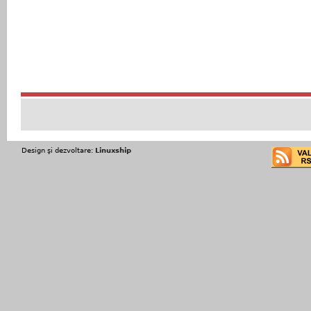
Design şi dezvoltare:
Linuxship