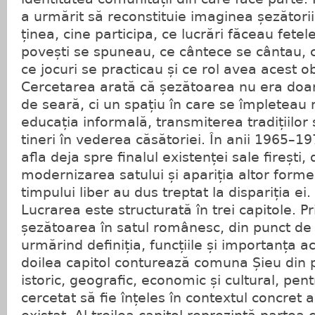
a urmărit să reconstituie imaginea șezători
ținea, cine participa, ce lucrări făceau fetel
povești se spuneau, ce cântece se cântau, 
ce jocuri se practicau și ce rol avea acest ob
Cercetarea arată că șezătoarea nu era doar
de seară, ci un spațiu în care se împleteau 
educația informală, transmiterea tradițiilor 
tineri în vederea căsătoriei. În anii 1965–1
afla deja spre finalul existenței sale firești
modernizarea satului și apariția altor form
timpului liber au dus treptat la dispariția ei.
Lucrarea este structurată în trei capitole. P
șezătoarea în satul românesc, din punct de 
urmărind definiția, funcțiile și importanța ac
doilea capitol conturează comuna Șieu din 
istoric, geografic, economic și cultural, pent
cercetat să fie înțeles în contextul concret al