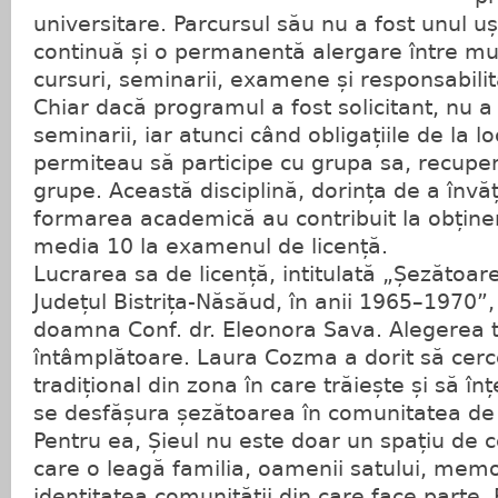
universitare. Parcursul său nu a fost unul uș
continuă și o permanentă alergare între mu
cursuri, seminarii, examene și responsabilită
Chiar dacă programul a fost solicitant, nu a l
seminarii, iar atunci când obligațiile de la l
permiteau să participe cu grupa sa, recupera
grupe. Această disciplină, dorința de a învăț
formarea academică au contribuit la obținere
media 10 la examenul de licență.
Lucrarea sa de licență, intitulată „Șezătoar
Județul Bistrița-Năsăud, în anii 1965–1970”
doamna Conf. dr. Eleonora Sava. Alegerea t
întâmplătoare. Laura Cozma a dorit să cerc
tradițional din zona în care trăiește și să 
se desfășura șezătoarea în comunitatea de 
Pentru ea, Șieul nu este doar un spațiu de c
care o leagă familia, oamenii satului, memor
identitatea comunității din care face parte. 