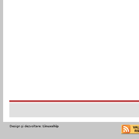
Design şi dezvoltare:
Linuxship