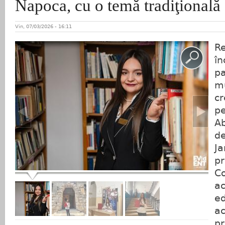
Napoca, cu o temă tradiţională
Vin, 07/03/2026 - 16:11
Re
î
pa
mu
cr
pe
Ab
de
Ja
pr
Co
ac
ed
ac
pr