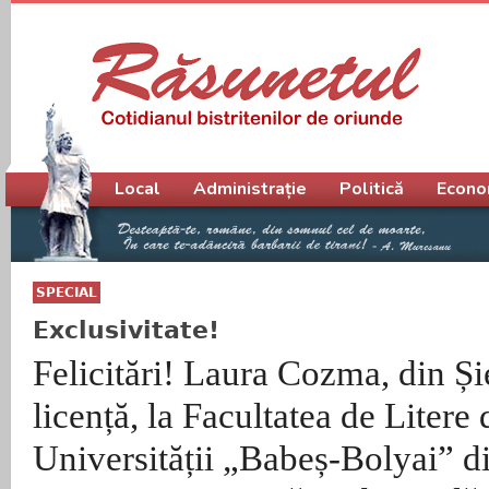
Meniu principal
Local
Administrație
Politică
Econo
SPECIAL
Exclusivitate!
Felicitări! Laura Cozma, din Și
licență, la Facultatea de Litere 
Universității „Babeș-Bolyai” d