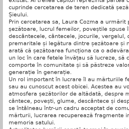
existat. Al treilea capitol reprezintă partea c
cuprinde cercetarea de teren dedicată șezăt
Șieului.
Prin cercetarea sa, Laura Cozma a urmărit 
șezătoare, lucrul femeilor, poveștile spuse 
descântecele, cântecele, jocurile, vergelul, 
premaritale și legătura dintre șezătoare și
arată că șezătoarea funcționa ca o adevărat
un loc în care fetele învățau să lucreze, să
comporte în comunitate și să păstreze valor
generație în generație.
Un rol important în lucrare îl au mărturiile f
sau au cunoscut acest obicei. Acestea au v
atmosfera șezătorilor de altădată, despre 
cântece, povești, glume, descântece și despre
se întâlneau într-un cadru acceptat de comu
mărturii, lucrarea recuperează fragmente i
memoria satului.