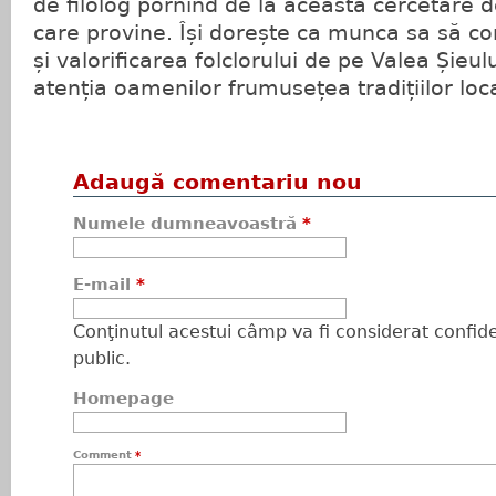
de filolog pornind de la această cercetare d
care provine. Își dorește ca munca sa să co
și valorificarea folclorului de pe Valea Șieul
atenția oamenilor frumusețea tradițiilor loc
Adaugă comentariu nou
Numele dumneavoastră
*
E-mail
*
Conţinutul acestui câmp va fi considerat confiden
public.
Homepage
Comment
*