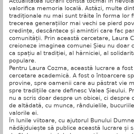
Actualitatea lucrării constă tocmai în nevoia
valorifica memoria locală. Astăzi, multe dint
tradiționale nu mai sunt trăite în forma lor 
trecerea generațiilor mai vechi se pierd pov
credințe, descântece și amintiri care fac par
comunității. Prin această cercetare, Laura 
creioneze imaginea comunei Șieu nu doar ca
ca spațiu al tradiției, al hărniciei, al solidarită
populare.
Pentru Laura Cozma, această lucrare a fost
cercetare academică. A fost o întoarcere sp
provine, spre oamenii care au păstrat vie m
spre tradițiile care definesc Valea Șieului. 
nu a scris doar despre un obicei, ci despre 
de altădată, cu munca, rânduielile, bucuriile
valorile ei.
În lunile viitoare, cu ajutorul Bunului Dum
nădăjduiește să publice această lucrare și s