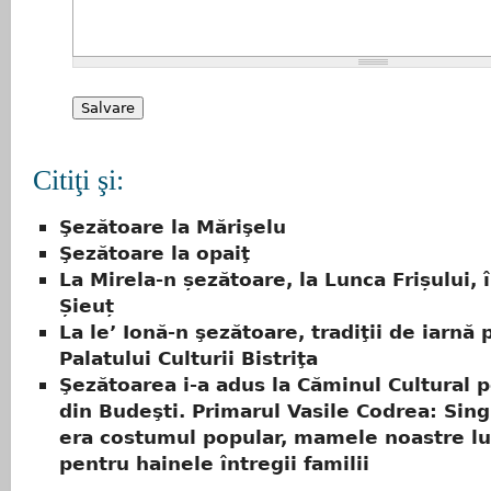
Citiţi şi:
Şezătoare la Mărişelu
Şezătoare la opaiţ
La Mirela-n șezătoare, la Lunca Frișului,
Șieuț
La le’ Ionă-n şezătoare, tradiţii de iarnă
Palatului Culturii Bistriţa
Şezătoarea i-a adus la Căminul Cultural p
din Budeşti. Primarul Vasile Codrea: Sin
era costumul popular, mamele noastre l
pentru hainele întregii familii