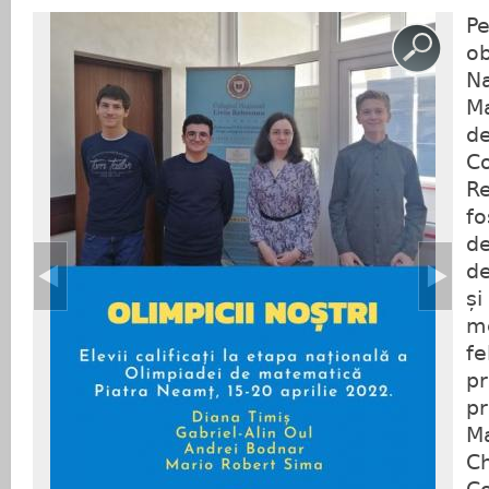
Pe
ob
Na
Ma
de
Co
Re
fo
de
de
și
me
fe
pr
pr
Ma
Ch