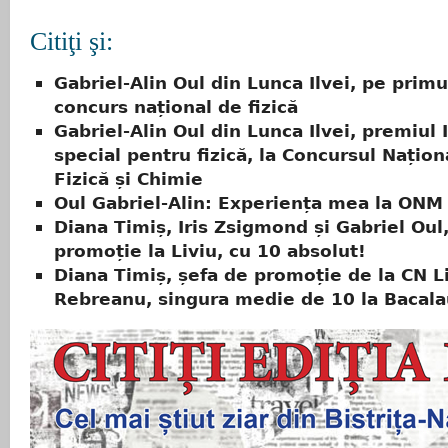
Citiţi şi:
Gabriel-Alin Oul din Lunca Ilvei, pe primu
concurs național de fizică
Gabriel-Alin Oul din Lunca Ilvei, premiul 
special pentru fizică, la Concursul Națion
Fizică și Chimie
Oul Gabriel-Alin: Experiența mea la ONM 
Diana Timiș, Iris Zsigmond și Gabriel Oul,
promoție la Liviu, cu 10 absolut!
Diana Timiș, șefa de promoție de la CN L
Rebreanu, singura medie de 10 la Bacala