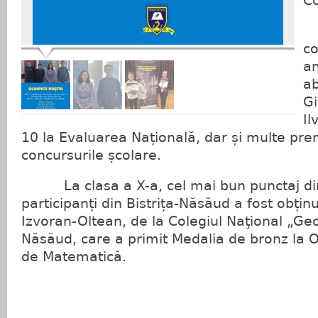
C
C
co
an
ab
Gi
Il
10 la Evaluarea Națională, dar și multe prem
concursurile școlare.
La clasa a X-a, cel mai bun punctaj dint
participanți din Bistrița-Năsăud a fost obțin
Izvoran-Oltean, de la Colegiul Naţional „G
Năsăud, care a primit Medalia de bronz la 
de Matematică.