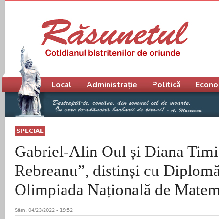
Meniu principal
Local
Administrație
Politică
Econo
SPECIAL
Gabriel-Alin Oul și Diana Timiș
Rebreanu”, distinși cu Diplomă
Olimpiada Națională de Matem
Sâm, 04/23/2022 - 19:52