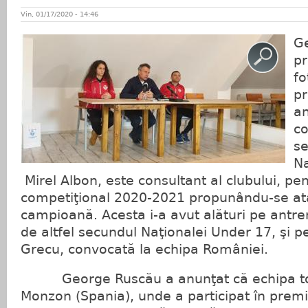
Vin, 01/17/2020 - 14:46
G
pr
fo
pr
an
co
se
Na
Mirel Albon, este consultant al clubului, pe
competiţional 2020-2021 propunându-se atac
campioană. Acesta i-a avut alături pe antre
de altfel secundul Naţionalei Under 17, şi 
Grecu, convocată la echipa României.
George Ruscău a anunţat că echipa tocm
Monzon (Spania), unde a participat în premi