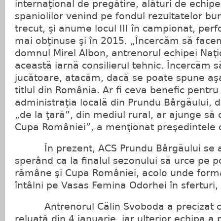
internaţional de pregătire, alături de echipe 
spaniolilor venind pe fondul rezultatelor bu
trecut, şi anume locul III în campionat, per
mai obţinuse şi în 2015. „Încercăm să face
domnul Mirel Albon, antrenorul echipei Naţio
această iarnă consilierul tehnic. Încercăm
jucătoare, atacăm, dacă se poate spune aşa,
titlul din România. Ar fi ceva benefic pentr
administraţia locală din Prundu Bârgăului, 
„de la ţară”, din mediul rural, ar ajunge să 
Cupa României”, a menţionat preşedintele 
În prezent, ACS Prundu Bârgăului se afl
sperând ca la finalul sezonului să urce pe p
rămâne şi Cupa României, acolo unde forma
întâlni pe Vasas Femina Odorhei în sferturi, 
Antrenorul Călin Svoboda a precizat că 
reluată din 4 ianuarie, iar ulterior echipa a 