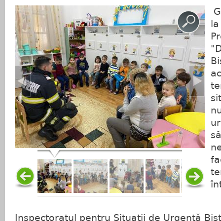
Gr
la
Pr
"
Bi
a
te
si
nu
ur
s
ne
fa
te
în
Inspectoratul pentru Situații de Urgență Bistr