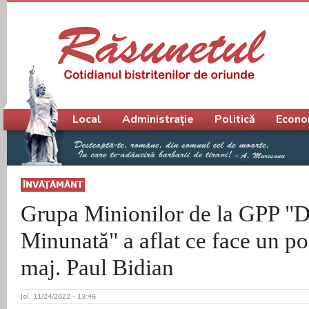
Meniu principal
Local
Administrație
Politică
Econo
ÎNVĂŢĂMÂNT
Grupa Minionilor de la GPP 
Minunată" a aflat ce face un po
maj. Paul Bidian
Joi, 11/24/2022 - 13:46