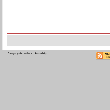
Design şi dezvoltare:
Linuxship