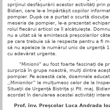
sprijinul desfășurării acestor activități prin 
Bidian, care le-a împărtășit copiilor informa
pompier. După ce a purtat o scurtă discuție
meseria de pompier, le-a prezentat echipam
rolul fiecărui articol ce îl alcătuiește. Domnu
nu a uitat să le amintescă preșcolarilor cât
pe care trebuie să le respecte pentru a fi m
să nu apeleze la numărul unic de urgență 112
cu adevărat urgente.
"Minionii” au fost foarte fascinați de pre
surpriză în grupa noastră, mulți dintre ace
pompier. Pe această cale, doamnele educat
,,Minionilor” le mulțumesc celor de la Inspe
Situații de Urgență Bistrița și Plt. maj. Bidia
acordat în derularea acestei activități inter
Prof. înv. Preșcolar Luca Andrada Io